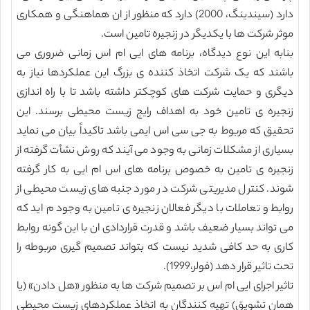
دارد (سیندینگ، 2000) دارد که منظور از ان هماهنگی و همکاری
موثر شرکت ها با یکدیگر در زنجیره تامین است.
بنابه این نوع دیدگاه، برنامه های ایی ام اس زمانی ضروری می
باشند که یک شرکت اتخاذ کننده ی بزرگ این عملکردها نیاز به
دیگری و حمایت شرکت های کوچکتر داشته باشد تا با راه اندازی
زنجیره ی تامین خود به اهداف رایج زیست محیطی برسند. این
تحقیق که مربوط به جی سی اس ایمی باشد تاکیداً بیان می نماید
بسیاری از مشکلات زمانی به وجود می آیند که روش نشأت گرفته از
زنجیره ی تامین به خصوص برنامه های اس ام ایی به کار گرفته
شوند. کنترل مدیریتی شرکت در مورد جنبه های زیست محیطی از
روابط و تعاملات با دیگر فعالان زنجیره ی تامین به وجود م اید که
می تواند بسیار ضعیف باشد و قدرت قراردادی ان با این گونه روابط
کاری به حد کافی شدید نیست که بتواند تصمیم گیری مربوطه را
تحت تاثیر قرار دهد (فولر،1999).
تاثیر اجرای ایی ام اس بر تصمیم شرکت ها به منظور «هل دادن» (یا
همان تشویق) تهیه کنندگان به اتخاذ عملکردهای زیست محیطی