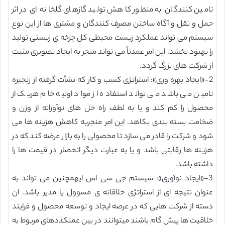
تامین کنندگان به منظور کاهش تولید گازهای گلخانه ای در اثر
حمل و نقل و آگاه ساختن مصرف کنندگان و مشتری ها از این نوع
سیستم می تواند عملکرد زیست محیطی کل چرخه ی زیستی تولید
را بهبود بخشد. این امر عمدتاً می تواند منجر به ایجاد تصویری مثبت
از شرکت های بزرگ گردد.
2-«ایجاد بهره وری»: استراتژی کسب و کار که نشأت گرفته از زنجیره
تامین می باشد می تواند استفاده از مواد اولیه خام هریک از
محصول را کم کند و یا به لطف راه حل های نوآورانه از وزن و
ضخامت بسته بندی بکاهد. این امر منجربه کاهش هزینه ها می
شود و شرکت را قادر می سازد تا محصولی را به بازار عرضه کند که در
هزینه ها رقابتی باشد و یا به عبارت دیگر انحصار در قیمت ها را
داشته باشد.
3-«ایجاد نوآوری»: سیستم جی سی اس ایهمچنین می تواند به
عنوان نتیجه ای از استراتژی خلاقانه ی مسوول یا مدیر باشد. ان
دسته از شرکت هایی که در عرصه ایجاد و توسعه محصول و فرایند
خلاقیت ها پیش گام باشند میتوانند در بین عملکذدهای مربوط به