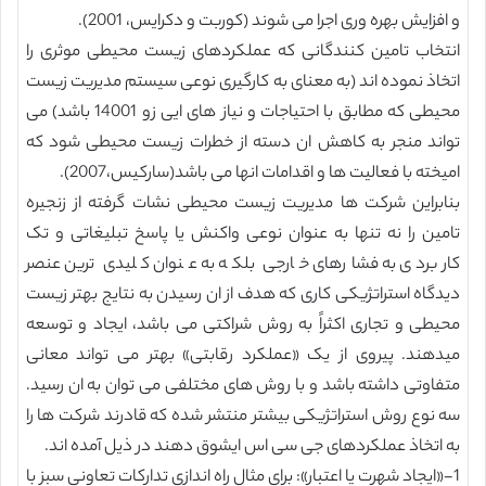
و افزایش بهره وری اجرا می شوند (کوربت و دکرایس، 2001).
انتخاب تامین کنندگانی که عملکردهای زیست محیطی موثری را
اتخاذ نموده اند (به معنای به کارگیری نوعی سیستم مدیریت زیست
محیطی که مطابق با احتیاجات و نیاز های ایی زو 14001 باشد) می
تواند منجر به کاهش ان دسته از خطرات زیست محیطی شود که
امیخته با فعالیت ها و اقدامات انها می باشد(سارکیس،2007).
بنابراین شرکت ها مدیریت زیست محیطی نشات گرفته از زنجیره
تامین را نه تنها به عنوان نوعی واکنش یا پاسخ تبلیغاتی و تک
کاربردی به فشارهای خارجی بلکه به عنوان کلیدی ترین عنصر
دیدگاه استراتژیکی کاری که هدف از ان رسیدن به نتایج بهتر زیست
محیطی و تجاری اکثراً به روش شراکتی می باشد، ایجاد و توسعه
میدهند. پیروی از یک «عملکرد رقابتی» بهتر می تواند معانی
متفاوتی داشته باشد و با روش های مختلفی می توان به ان رسید.
سه نوع روش استراتژیکی بیشتر منتشر شده که قادرند شرکت ها را
به اتخاذ عملکردهای جی سی اس ایشوق دهند در ذیل آمده اند.
1-«ایجاد شهرت یا اعتبار»: برای مثال راه اندازی تدارکات تعاونی سبز با