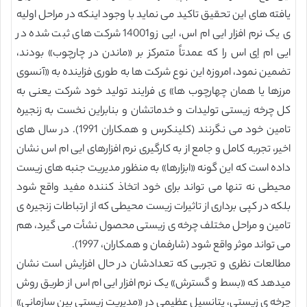
یافته های این تحقیق تاکید می نماید با وجود اینکه در مراحل اولیه
ی یک نرم افزار ایی ام اس، ایی زو14001 شرکت های ثبت شده در
ایی ام اِی اس را که عمدتاً متمرکز بر «ماندن در چارچوب» بودند،
تضمین نمود، امروزه این نوع شرکت ها به طوری فزاینده به «آنسوی
مرزها یا همان چهارچوب ها» ی فرایند تولید خود شرکت یعنی به
کل چرخه زیستی تولیدات و خدماتشان و بنابراین نخست به زنجیره
تامین خود می نگرنند (کلینکرس و همکاران 1991). در سال های
اخیر، تجربه کامل و جامع از به کارگیری نرم افزارهای ایی ام اس نشان
داده است که این گونه «ابزارها» به منظور مدیریت جنبه های زیست
محیطی نه تنها می تواند برای خود اتخاذ کننده مفید واقع شود
بلکه در کپی برداری از تاثیرات زیست محیطی که از ارتباطات زنجیره ی
تامین و مراحل مختلف چرخه ی زیستی محصول نشأت می گیرد، هم
می تواند موثر واقع شود (شارفمان و همکاران، 1997).
مطالعات نظری و تجربی که تعدادشان در حال افزایش است نشان
میدهد که «بسط و گسترش» یک نرم افزار ایی ام اس از طریق روش
چرخه ی زیستی، پتانسیل عظیمی در «مدیریت زیستی بین سازمانی»