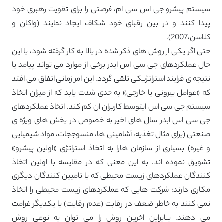
سیستم پیشرو جی اس سی ام، فرصتی را برای تقویت رهبری خود
پیدا کنند و در بین رقبای خود شکاف ایجاد نمایند (واکان و
کلاسن،2007).
حتی اگر یکی از روش های ذکر شده در بالا به کار گرفته شود، با این
حال عملکردهای جی سی اس ایدر برخی از موارد می تواند پیامد یا
نتیجه ی فرایند استراتژیکی تلقی گردد. این امر زمانی اتفاق می افتد
که «عوامل بیرونی یا خارجی» به حدی شدت یابد که از میزان اتخاذ
سیستم جی سی اس ایتوسط کاربران ان کم کند. اتخاذ عملکردهای
جی سی اس ایدر سال های اخیر به خصوص در بخش های ویژه ی
صنعتی (برای مثال تغذیه، آشامینی ها، منسوججات، مواد شیمیایی
و غیره) بسیاری از سازمان هارا به اتخاذ استراتژی «اولین پیشرو»
تشویق نموده اند. به این معنی که در مقایسه با اولین اتخاذ
کنندگان عملکردهای زیست محیطی که با تامیین کنندگان دیگری
مکاری دارند؛ شرکت هایی که عملکردهای زیست محیطی را اتخاذ
نمی کنند به خاطر ضعف در رقابت (عدم رقابت) با یکدیگر غرامت
می دهند. بنابراین اخرین روش را می توان به نوعی روش