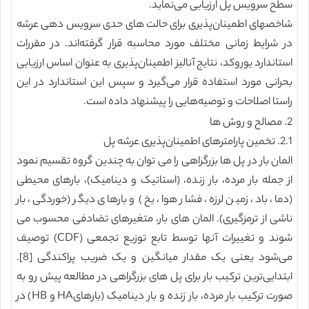
سطح سرویس پل ارزیابی می‌نماید.
شاخصهای اطمینان‌پذیری برای حالت های حدی سرویس دهی عرشه
در شرایط زمانی مختلف مورد محاسبه قرار گرفته‌اند. در مقررات
استاندارد یوروکد، نتایج آنالیز اطمینان‌پذیری به عنوان اساس ارزیابی
بحرانی مورد استفاده قرار می‌گیرد و سپس این استاندارد در این
راستا اصلاحات و توصیه‌هایی را پیشنهاد داده است.
2. مصالح و روش ها
2.1. تخمین پارامترهای اطمینان‌پذیری عرشه پل
المان بار در پل ها بزرگراهی را می توان به چندین گروه تقسیم نمود
از جمله بار مرده، بار زنده، (استاتیک و دینامیک)، بارهای محیطی
(دما، باد، زمین لرزه، فشار هوا، یخ) و بارهای دیگر (خوردگی، بار
ناشی از ترمزگیری). المان های بار، متغیرهای تضادفی محسوب می
شوند و تغییرات آنها توسط تابع توزیع تجمعی (CDF) توصیف
می‌شود یعنی یک مقدار میانگین و یک ضریب پراکندگی [8].
ابتدایی‌ترین ترکیب بار برای پل های بزرگراهی در مطالعه پیش رو به
صورت ترکیب بار مرده، بار زنده و بار دینامیک (بارهایHA و HB) در