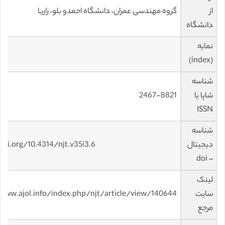
از
گروه مهندسی عمران، دانشگاه احمدو بلو، زاریا
دانشگاه
نمایه
(index)
شناسه
شاپا یا
2467-8821
ISSN
شناسه
دیجیتال
doi.org/10.4314/njt.v35i3.6
– doi
لینک
سایت
www.ajol.info/index.php/njt/article/view/140644
مرجع