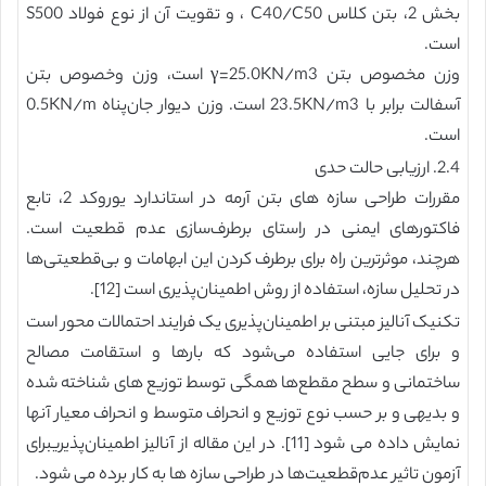
بخش 2، بتن کلاس C40/C50 ، و تقویت آن از نوع فولاد S500
است.
وزن مخصوص بتن γ=25.0KN/m3 است، وزن وخصوص بتن
آسفالت برابر با 23.5KN/m3 است. وزن دیوار جان‌پناه ‌0.5KN/m
است.
2.4. ارزیابی حالت حدی
مقررات طراحی سازه های بتن آرمه در استاندارد یوروکد 2، تابع
فاکتورهای ایمنی در راستای برطرف‌سازی عدم قطعیت است.
هرچند، موثرترین راه برای برطرف کردن این ابهامات و بی‌قطعیتی‌ها
در تحلیل سازه، استفاده از روش اطمینان‌پذیری است [12].
تکنیک آنالیز مبتنی بر اطمینان‌پذیری یک فرایند احتمالات محور است
و برای جایی استفاده می‌شود که بارها و استقامت مصالح
ساختمانی و سطح مقطع‌ها همگی توسط توزیع های شناخته شده
و بدیهی و بر حسب نوع توزیع و انحراف متوسط و انحراف معیار آنها
نمایش داده می شود [11]. در این مقاله از آنالیز اطمینان‌پذیریبرای
آزمون تاثیر عدم‌قطعیت‌ها در طراحی سازه ها به کار برده می شود.