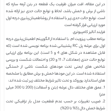
در این مقاله، افت میزان ظرفیت یک قطعه در بتن آرمه سازه که
ناشی از برش و خمش باشد، لحاظ و توابع حالت حدی نیز ارائه شده
است. توابع حالت حدی زیر با استفاده از روشاطمینان‌پذیری درجه اول
مورد ارزیابی قرار گرفته است
فرایند آنالیز کامپیوتری
برنامه مطلب ریزویت ام. با استفاده از الگوریتم اطمینان‌پذیری درجه
اول برای عرشه پل RC پشتیبانی شده برنامه نویسی شده است (که
قابل مشاهده در شکل های 4 و 5 است). این برنامه برای ارزیابی
توابع حالت حدی (معادلات 7، 11 و 20) و احتمالات شکست و بررسی
شاخص های ایمنی تحت مودهای شکست ناشی از خستگی
استفاده شده است. در این مودها خمش و برش مطابق با مشخصه
های استاندارد یوروکد و تحت تاثیر شرایط مختلف زیر ثبت شده اند:
1. عمق های مختلف دال عرشه (بتن و آسفالت) (200 تا 300 میلی
متر)
2. ضریب تغییرات بر حسب عدم قطعیت مدل بار ترافیکی تحت
شرایط خمش دال (5% تا 20%)