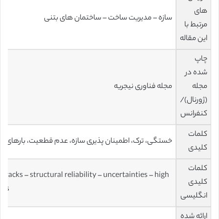
های
سازه – مدیریت ساخت – ساختمان های بتنی
مرتبط با
این مقاله
چاپ
شده در
مجله
مجله فناوری نیجریه
(ژورنال)/
کنفرانس
کلمات
خستگی، ترک، اطمینان‌ پذیری سازه، عدم قطعیت، بارهای تن
کلیدی
کلمات
 cracks – structural reliability – uncertainties – high
کلیدی
ads
انگلیسی
ارائه شده