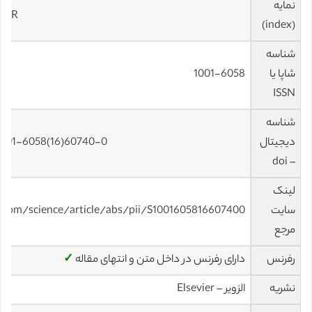
نمایه
 JCR
(index)
شناسه
شاپا یا
1001-6058
ISSN
شناسه
دیجیتال
S1001-6058(16)60740-0
– doi
لینک
سایت
t.com/science/article/abs/pii/S1001605816607400
مرجع
رفرنس
دارای رفرنس در داخل متن و انتهای مقاله
✓
نشریه
الزویر – Elsevier