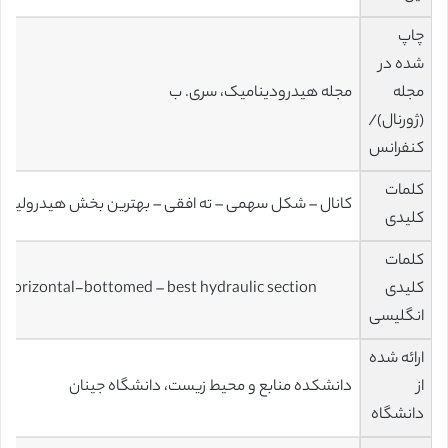
چاپ
شده در
مجله
مجله هیدرودینامیک، سری. ب
(ژورنال)/
کنفرانس
کلمات
کانال – شکل سهمی – ته افقی – بهترین بخش هیدرولیک
کلیدی
کلمات
کلیدی
 horizontal-bottomed – best hydraulic section
انگلیسی
ارائه شده
از
دانشکده منابع و محیط زیست، دانشگاه جینان
دانشگاه