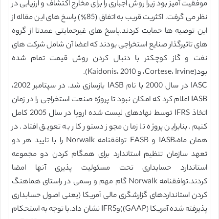
موفقیت آمیز بود زیرا روش اجباری را برای مخارج اکتشاف و ارزیابی در
نظر می گرفت. اکثریت قریب به اتفاق (85٪) پاسخ های این مقاله از
این توصیه ها حمایت کردند.پاسخ های غیرحمایتی عمدتا از گروه
های تاثیرگذار صنایع استخراجی بودند که اعضا آن شامل شرکت های
نفت و گاز کوچکتر با دنبال کردن روش قیمت تمام شده
بود(Cortese، Irvine، و Kaidonis، 2010).
IASC در سال 2000 با نام IASB بازسازی شد. در سپتامبر 2002،
IASB اعلام کرد که امکان نبود تا پروژه صنعت استخراجی را در زمان
اتخاذ IFRS توسط نهادهای لیست شده اروپا در سال 2005 کامل
کنیم. بنابراین پروژه تا زمان مجوز دستور کار به تعویق افتاد. در
همان ماه،IASB و FASB توافقنامه Norwalk را با تایید هر دو
تعهد سازمان تنظیم استاندارد برای همگام کردن دو مجموعه
استاندارد حسابداری تحت مسئولیت پذیری آنها امضا
کردند.توافقنامه Norwalk گام مهم و رسمی در راستای هماهنگ
کردن استانداردهای گزارشگری مالی آمریکا (یعنی اصول حسابداری
پذیرفته شده آمریکا (GAAP))وIFRS نشان داد.با توجه به استحکام