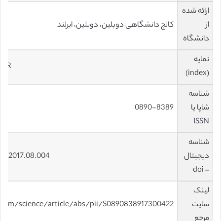
ارائه شده
از
کالج دانشگاهی دوبلین، دوبلین، ایرلند
دانشگاه
نمایه
 JCR
(index)
شناسه
شاپا یا
0890-8389
ISSN
شناسه
دیجیتال
bar.2017.08.004
– doi
لینک
سایت
.com/science/article/abs/pii/S0890838917300422
مرجع