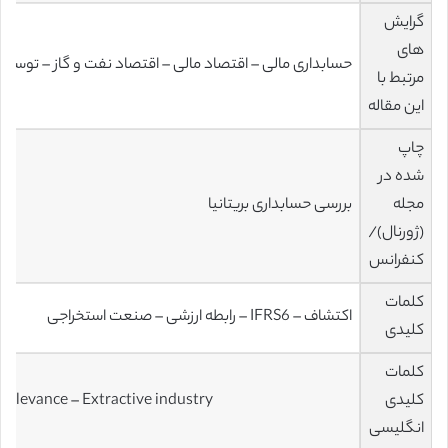
گرایش
های
حسابداری مالی – اقتصاد مالی – اقتصاد نفت و گاز – توسعه 
مرتبط با
این مقاله
چاپ
شده در
مجله
بررسی حسابداری بریتانیا
(ژورنال)/
کنفرانس
کلمات
اکتشاف – IFRS6 – رابطه ارزشی – صنعت استخراجی
کلیدی
کلمات
کلیدی
 relevance – Extractive industry
انگلیسی