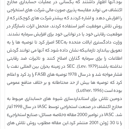
بود.آنها اظهار داشتند که یکسانی در عملیات حسابداری مخارج
اکتشاف می تواند مقایسه پذیری صورت مالی شرکت های استخراجی
را افزایش دهد و اشاره کردند که بیشتر شرکت های کوچکتر که از
روش تلاش موفقیت آمیز استفاده کردند، متحمل اثرات ناسازگار در
موقعیت رقابتی خود یا در توانایی خود برای افزایش سرمایه نشدند.
وزارت دادگستری ایالات متحده بهSEC اصرار کرد تا توصیه ها را به
تعویق بیاندازد تازمانیکه نشان داده شود که آنها می توانند گردش
اطلاعات را برای سرمایه گذاران اصلاح کنند و تاثیرات ضد رقابتی
نداشته باشند(Lev، 1979). SEC در زمینه بحران بین المللی نفت با
فشار مواجه شد و در سال 1978 توصیه های FASB را رد کرد و اعلام
کرد که توصیه ها بیش از حد محتاطانه و بر خلاف منافع عمومی
بوده است (Luther، 1996)
دومین تلاش برای استانداردسازی شیوه های حسابداری مربوط به
مخارج اکتشاف در صنعت استخراجی توسط IASC در سال 1998 آغاز
شد. IASC در نوامبر 2000 مقاله «خلاصه مسائل: صنایع استخراجی»
را تا 30 ژوئن 2001 منتشر کرد.این مقاله مطلوب روش تلاش های