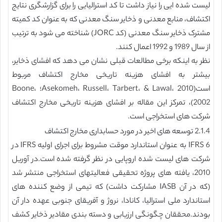
لیست شده ایی را نیاز داشت تا کد استرالیایی را برای گزارشگری نتایج
اکتشاف، منابع معدنی و ذخایر سنگ معدنی که به عنوان کد کمیته
مشترک ذخایر سنگ معدنی (کد JORC) شناخته می شود به ترتیب
از سال 1989 و 1992 اعمال کنند.
نظر به اینکه برخی مطالعات قبلی نشان می دهد که افشای ذخایر،
بیشتر به افشای هزینه تاریخی مخارج اکتشاف مربوط
است(Asekomeh، Russell، Tarbert، & Lawal، 2010؛ Boone،
2002)، تمرکز این مقاله بر افشای هزینه تاریخی مخارج اکتشاف
شرکت های استخراجی است.
2.1.4 توسعه های اخیر در مورد حسابداری مخارج اکتشاف
IFRS 6 به عنوان استاندارد موقت مشروط برای اجرای اولیه IFRS در
شرکت های لیست شده اروپایی در نظر گرفته شده است.در آوریل
2010، یافته های پروژه تحقیقی فعالیتهای استخراجی منتشر شد
(که در آن IASB مشارکت داشت) که تیمی از وضع کننده های
استاندارد ملی استرالیا، کانادا، نروژ و آفریقای جنوبی عهده دار آن
بودند.محققان چگونگی ارزیابی و دسته بندی مقادیر ذخایر کشف