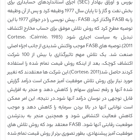
بورس و اوراق بهادار (SEC) اجرای استانداردهای حسابداری برای
بخش نفت و گاز را تا پایان سال 1977 وظیفه کرد و پس از آن وظیفه
را به FASB واگذار کرد. FASB ، پیش نویسی را در جولای 1977 با این
توصیه مطرح کرد که روش تلاش موفق برای حساب مخارج اکتشاف
تبدیل به سیاست اجباری شود (Cairnie، 1985؛ Cortese،
2011).توصیه های FASB موجب واکنش شدیدی از جانب اجزاء اصلی
صنعت شد. یک تلاش مهم تاثیرگذاری با بیش از 100 شرکت
اکتشاف کوچک، بعد از اینکه روش قیمت تمام شده را استفاده
کردند حاصل شد(Cortese، 2011).این شرکت ها معتقدند که تغییر
مورد نیاز برای روش تلاش موفقیت آمیز ممکن است درآمد گزارش
شده آنها و رقم تساوی سهام را کاهش دهد و منجر به افزایش
قابل توجهی در نوسان درآمد آنها شود.در نتیجه، این امر ممکن
است توانایی آنها در بالا بردن سرمایه را کاهش دهد و موجب
کاهش فعالیت اکتشافی شود و همچنین منجر به بدترشدن
موقعیت رقابتی آنها شود. FASB معتقد بود که روش تلاش های
موفقیت آمیز پیشنهادی، بطور تصوری برتر از روش قیمت تمام شده