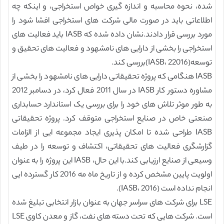
شده، نحوه محاسبه و اندازه گیری خواص استخراجی، و اینکه چه
اطلاعاتی باید در صورت مالی شرکت های استخراجی افشا شود را
مورد بررسی قرار دادند.نشان داده شده که IASB باید فعالیت های
استخراجی را بخشی از دارایی های نامشهود و فعالیت های تحقیق و
توسعه(IASB، 22016)بررسی کند.
IASB هنگامی که پروژه تحقیقاتی دارایی های نامشهود را بخشی از
مشاوره دستور کار IASB در سال 2011 فعال کرد، در دسامبر 2012
به طور موثر تلاش های خود را برای بررسی یک استاندارد حسابداری
صنعتی خاص در صنایع استخراجی متوقف کرد. پروژه تحقیقاتی
IASB طراحی شده تا امکان پذیری ایجاد مجموعه ایی از الزامات
گزارشگری فعالیت های تحقیقاتی، اکتشاف و توسعه را در طیف
وسیعی از صنایع ارزیابی کند.با این حال، IASB این پروژه را به عنوان
اولویت پایین مشخص کرده و از تاریخ ماه مه 2016 کار گسترده ایی
انجام نداده است (IASB، 2016).
LSE برای شرکت های سراسر جهان به عنوان بازار انتخابی تبلیغ شده
است. شرکت هایی که تحت دسته های نفت، گاز و معدن کاوی LSE