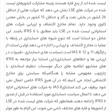
لیست شده اند از پنج قاره هستند.زمینه مشارکت کشورهای لیست
شده در شرکت های LSE نشان می دهد که شرکت هایی از حداقل
26 کشور در بخش نفت و گاز و حداقل 15 کشور در بخش معدن
کاوی وجود دارد. تمام مخارج اکتشاف و ارزیابی شرکت های
استخراجی لیست شده در LSE باید مطابق با IFRS 6 باشند. این
شامل دو استثنا است که تنوع شیوه های حسابداری در رابطه با
عملیات مخارج اکتشاف و ارزیابی را اجازه می دهد.اولین استثنا از
پاراگراف 11 و 12 IAS 8 است (سیاست های حسابداری، تغییرات در
ارزیابی ها و خطاهای حسابداری).این استثنا نیاز مراجعه به IFRS
های مشابهو اعلامیه های دیگر موسسات تنظیم استاندارد با
چارچوب مفهومی مشابه را هنگامیکه سیاستی برای مخارج
اکتشافی ایجاد می کنیم که در آن هیچ IFRS خاصی اعمال نمی
شود برطرف می کند.استثنایIAS 8 به شرکت های استخراجی اجازه
می دهد تا اعمال سیاست حسابداری مورد استفاده در قبل از صدور
IFRS 6 را ادامه دهند.همانطور که شرکت های لیست شده در LSE
از کشورها و قاره های مختلف ناشی می شوند، این الزام به طور موثر