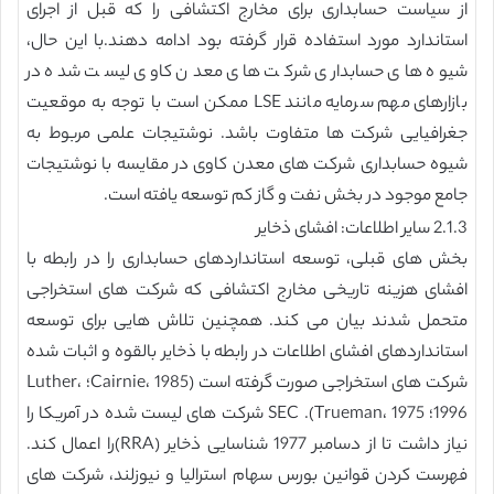
از سیاست حسابداری برای مخارج اکتشافی را که قبل از اجرای
استاندارد مورد استفاده قرار گرفته بود ادامه دهند.با این حال،
شیوه های حسابداری شرکت های معدن کاوی لیست شده در
بازارهای مهم سرمایه مانند LSE ممکن است با توجه به موقعیت
جغرافیایی شرکت ها متفاوت باشد. نوشتیجات علمی مربوط به
شیوه حسابداری شرکت های معدن کاوی در مقایسه با نوشتیجات
جامع موجود در بخش نفت و گاز کم توسعه یافته است.
2.1.3 سایر اطلاعات: افشای ذخایر
بخش های قبلی، توسعه استانداردهای حسابداری را در رابطه با
افشای هزینه تاریخی مخارج اکتشافی که شرکت های استخراجی
متحمل شدند بیان می کند. همچنین تلاش هایی برای توسعه
استانداردهای افشای اطلاعات در رابطه با ذخایر بالقوه و اثبات شده
شرکت های استخراجی صورت گرفته است (Cairnie، 1985؛ Luther،
1996؛ Trueman، 1975). SEC شرکت های لیست شده در آمریکا را
نیاز داشت تا از دسامبر 1977 شناسایی ذخایر (RRA)را اعمال کند.
فهرست کردن قوانین بورس سهام استرالیا و نیوزلند، شرکت های