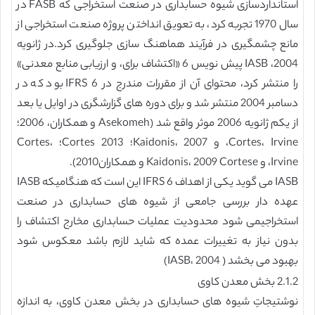
استانداردسازی شیوه حسابداری در صنعت استخراجی که FASB در
سال 1970 تجربه کرد، به تعویق انداختن پروژه صنعت استخراجی از
مانع چشمگیری در فرآیند هماهنگ سازی جلوگیری کرد.در ژانویه
2004، IASB پیش نویس 6 «اکتشاف برای، و ارزیابی منابع معدنی»
را منتشر کرد، محتوای آن از مقررات مندرج در IFRS 6 بود که در
دسامبر 2004 منتشر شد و برای دوره های گزارشگری در اوایل یا بعد
از یکم ژانویه 2006 موثر واقع شد (Asekomeh و همکاران، 2006؛
Cortes، Irvine، و Kaidonis، 2007؛ Cortes 2013؛ Cortes،
Irvine، و Kaidonis، 2009 Cortese و همکاران2010).
IASB می گوید یکی از اهداف IFRS 6 این است که هنگامیکه IASB
عهده دار بررسی جامعی از شیوه های حسابداری در صنعت
استخراجیمی شود محدودیت عملیات حسابداری مخارج اکتشاف را
بدون نیاز به تغییرات عمده که شاید لازم باشد معکوس شود
بهبود می بخشد ( IASB، 2004)
2.1.2 بخش معدن کاوی
نوشتیجاتِ شیوه های حسابداری در بخش معدن کاوی، به اندازه