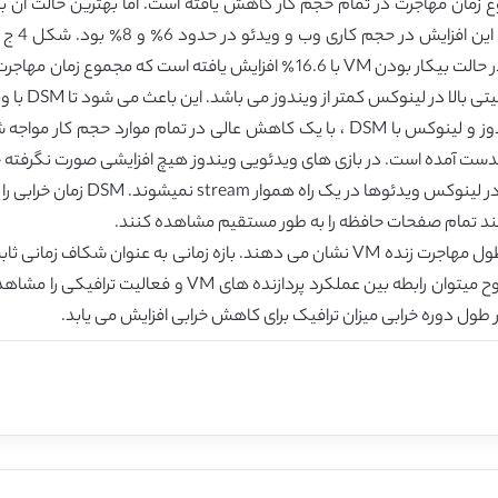
کشد. با DSM تمامی حجم کار کم بوده و بهترین نرخ در حالت بیکار بودن VM با .6
لینوکس کمتر از ویندوز می باشد. این باعث می شود تا DSM با ویندوز بهتر عمل کند.
کار میکند. اما در لینوکس به 10٪ 
ند تمام صفحات حافظه را به طور مستقیم مشاهده کنند.
خرابی و زمان مهاجرت کل نرمالسازی شده است. به وضوح میتوان 