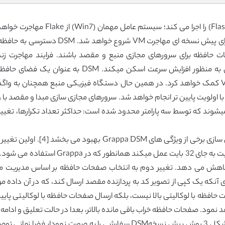
XAPI آغاز میگردد که پس از آن فرایند مهاجرت
 ثبات تصویر حافظه مقصد VM بارگزاری میشوند که توسط سه پارامتر محدود شده است: حداکثر تعدا
بر روی انتقال صفحات حافظه با متوسط اندازه 4
 را کاهش می دهد. تغییر دوم به انتخاب صفحات حافظه بر اساس مدیریت م
 آنکه یک کپی از تصویر کد به پردازنده مقصد ارسال کند، که در آن داده مور
افظه با لوکالیتی بالا نیست، بلکه ارسال صفحات حافظه با لوکالیتی پایین 
د نمود. صفحات حافظه خراب باقی مانده بالاتر، بعدا در حالت تعلیق و ادام
صفحات حافظه VM را بصورت موازی فراهم می کند. شکل 3 روش پیش نسخهDSM سف