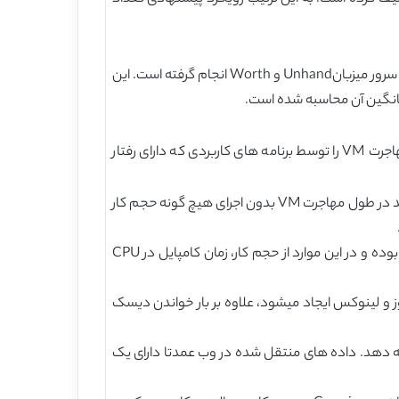
مهاجرت زنده VM برای هر دو سیستم عامل مهمان یعنی ماشین مجازی Flake Windows7 و Ubuntu12 لینوکس Flask ، بین دو سرور میزبانUnhand و Worth انجام گرفته است. این
یانگین آن محاسبه شده است.
سیستم عامل مهمان VM با چهار حجم کاری مختلف برای تست مهاجرت زنده VM تحت سناریوهای مختلف بارگزاری شده، که مهاجرت VM را توسط برنامه های کاربردی که دارای رفتار
1. حجم کاری در حالت بیکاری سیستم عامل: در یک سیستم عامل بیکار، صفحات حافظه خراب تولید شده، دارای کمترین زمان تولید در طول مهاجرت VM بدون اجرای هیچ گونه حجم کار
2. حجم کار فشرده CPU: کامپایل کردن کد منبع (VM لینوکس) و نصب و راه اندازی Cygwin (VM ویندوز) یک بار CPU سنگین بوده و در این موارد از حجم کار، زمان کامپایل در CPU
ز و لینوکس ایجاد میشود، علاوه بر بار خواندن دیسک
مه دهد. داده های منتقل شده در وب عمدتا دارای یک