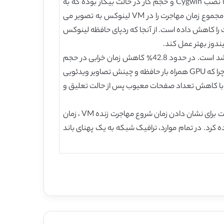
همانگونه که در شکل 4 الف نشان داده شده، مجموع زمان مهاجرت در تمام حجم کار کاهش یافته است. اما بهترین حالت آن با نصب Cygwin و حجم کار در حالت بیکار بوده که به
ترتیب در حدود 25٪ و 20٪ افزایش است، در حالی که این افزایش در حجم کاری وب و ویدئو در حدود 6٪ و 8٪ بود. شکل 4 ج مجموع زمان مهاجرت را در VM لینوکس به تصویر می
16٪ افزایش یافته است که مجموع زمان مهاجرت را کاهش داده است. از آنجا که ردپای حافظه لینوکس
در شکل 4 ب و 4 د، زمان خرابی بدست آمده برای ویندوز و لینوکس با DSM ، با یک کاهش عالی در تمام موارد حجم کار مواجه شد است. در حدود 42.8٪ کاهش زمان خرابی در حجم
کاری وب برای هر دو سیستم عامل ویندوز و لینوکس بدست آمده است. در بازی های ویدئویی ویندوز هیچ افزایشی صورت نگرفته چرا که GPU همراه بار حافظه و چینش تصاویر ویدئویی
افزایش میرسیم زیرا در لینوکس ویدئوها در یک راه هموار stream نمیشوند. DSM زمان خرابی را با کاهش تعداد صفحات معیوب پس از حالت تعلیق و
شکل های 5 تا 12 شبکه و عملکرد پردازنده VM را در طول مهاجرت زنده VM نشان می دهند. بازه زمانی به عنوان شکاف زمانی ثابت برای نشان دادن زمان شروع مهاجرت زنده VM ، زمان
رابطه بین عملکرد پردازنده های VM و فعالیت ترافیکی را مشاهده کرد. در تمام موارد، ترافیک شبکه به یک پهنای باند