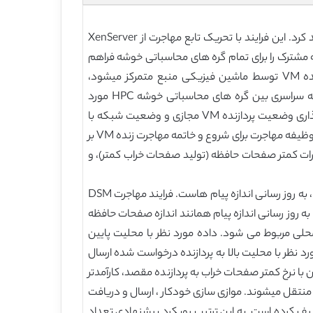
دستگاه منبع (Worth) دو ماشین مجازی (Flake و Flask) را اجرا می کند؛ سیستم عامل مهمان (Win7) از Flake مهاجرت خواهد کرد. این فرایند با تحریک تابع مهاجرت از XenServer
 برای اجرای پیش نسخه ای مهاجرت VM شروع خواهد شد. DSM دسترسی به حافظه مشترک را برای تمام گره های محاسباتی خوشه فراهم
میکند که قادر به دسترسی مستقیم به تمام صفحات حافظه برای سرورهای مجازی منبع و مقصد باشند. فرایند مهاجرت زنده VM توسط ماشین فیزیکی منبع متمرکز میشود،
OPENMPI کد سریال را برای یافتن بخش های موازی به منظور افزایش سرعت اسکن میکند. DSM به عنوان یک فضای حافظه سراسری بین گره های محاسباتی خوشه HPC مورد
استفاده قرار میگیرد که به فرآیند pulling مهاجرت VM کمک خواهد کرد. در همین حال دستگاه فیزیکی منبع همچنان به واگذاری وضعیت پردازنده VM مجازی و وضعیت شبکه با
اولویت بالا ادامه داده و پس از آن انتقال صفحات خراب با اولویت پایین تر انجام خواهد شد. سرورهای مجازی سازی مبدا و مقصد با وظیفه مهاجرت برای شروع و خاتمه مهاجرت زنده VM بر
د تکرارها، تغییرات کمتر صفحات حافظه (تولید صفحات خراب کمتر)، و
DSM روند پیش نسخه مهاجرت زنده VM را با سفارشی سازی برخی از ویژگی های Grappa DSM بهبود می بخشد [4]. اولین تغییر ، به روز رسانی اندازه پیام هاست. فرایند مهاجرت DSM
کیلوبایت به جای 32 بایت عمل میکند همانطور که در Grappa استفاده می شود. به روز رسانی اندازه پیام همانند اندازه صفحات حافظه
حلی مربوط می شود. داده مورد نظر با محلیت پایین
د نظر با محلیت بالا به پردازنده درخواست شده ارسال
با نرخ کمتر صفحات خراب به پردازنده مقصد، کارآمدتر
ه منتقل میشوند. موازی سازی خودکار ، ارسال و دریافت
ارشی را به صورت نمودار فضا زمانی توصیف کرده است. به این ترتیب رویکرد پیشنهادی تعداد