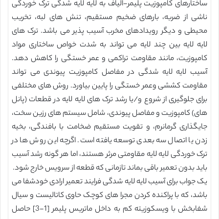
ساختارهای کامپوزیت پلیمر-الیاف به لایه لایه شدگی ترک خوردگی
ناشی از ضربه، بارهای ضخیم مستقیم، تنش های لبه، تخریب
محیطی و دیگر رویدادهای مخرب آسیب پذیر می باشد. ترک های
لایه لایه بین چند لایه می تواند به شدت خواص ساختاری مواد
کامپوزیت، مانند مقاومت تراکمی و عمر خستگی را کاهش دهد.
آسیب لایه لایه شدگی در مفاصل کامپوزیت پیوندی می تواند
مقاومت کششی وعمر خستگی را پایین بیاورد. روش های مختلفی
برای جلوگیری از شروع و/یا رشد ترک های لایه لایه در قطعات (پانل
های) کامپوزیت و مفاصل پیوندی، شامل سیستم های رزین سخت،
جایگذاری گرمانرم، و تقویت مستقیم ضخامت با بافندگی، بخیه
زدن یا اتصال سه بعدی توسعه یافته است. اگرچه این روش ها در
ترک خوردگی لایه لایه مقاومتی مرثر هستند، اما هر گونه رشد آسیب
باید بدون تعمیر باقی بماند تازمانی که قطعه از سرویس خارج شود.
یک جواب برای آسیب لایه لایه شدگی فرایند تعمیر ارادی خودشفا می
باشد، که با پراکنده کردن مجرا های کوچک حاوی کاتالیست و سیال
شفابخش با ویسکوزیته کم به داخل ماتریس پلیمر [1-3] حاصل