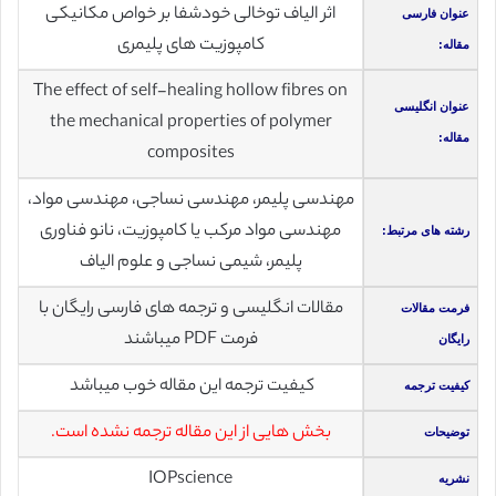
اثر الیاف توخالی خودشفا بر خواص مکانیکی
عنوان فارسی
کامپوزیت های پلیمری
مقاله:
The effect of self-healing hollow fibres on
عنوان انگلیسی
the mechanical properties of polymer
مقاله:
composites
مهندسی پلیمر، مهندسی نساجی، مهندسی مواد،
مهندسی مواد مرکب یا کامپوزیت، نانو فناوری
رشته های مرتبط:
پلیمر، شیمی‌ نساجی‌ و علوم‌ الیاف‌
مقالات انگلیسی و ترجمه های فارسی رایگان با
فرمت مقالات
فرمت PDF میباشند
رایگان
کیفیت ترجمه این مقاله خوب میباشد
کیفیت ترجمه
بخش هایی از این مقاله ترجمه نشده است.
توضیحات
IOPscience
نشریه