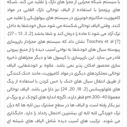
با سیستم شبکه مجرایی از مجرا های نازک را تقلید می کند. شبکه
های ریزمجرا با استفاده از الیاف توخالی نازک القایی در مواد
کامپوزیت مکانیزم خونریزی در سیستم های بیولوژیکی را تقلید می
کنند. وقتی الیاف توخالی شکسته می شود سیال خودشفا به داخل
ترک آزاد می شود تا ماده را درمان کند و شفا بخشد [2, 3, 13 – 27].
Toochey et al [7] نشان داد که سیستم های مجرادار بازپرسازی
پیوسته سیال های خودشفا به نواحی آسیب دیده را از منبع بیرونی
قادر می سازد. این بازپرسازی با کپسول ها و دیگر مجراهای ذخیره
سازی محصور امکان پذیر نمی باشد. علاوه بر خودشفایی، الیاف
توخالی عملکردهای دیگری در مواد کامپوزیت، مانند خنک کنندگی
از طریق انتقال سیال های خنک یا حس کردن با استفاده از رنگ
های فلوئورسانس [2, 18, 20, 24] نیز دارا می باشد. الیاف توخالی
معمولا 40-200 μm قطر دارند، اگرچه اندازه های کوچک تر و بزرگ تر
نیز بکار رفته است، و الیاف ها در سطح مشترک بین لایه ها که درآن
ترک خوردگی لایه لایه ای بیشترین احتمال رخداد را دارد، جایگذاری
می شوند. ترکیب های آسیب دیده شامل الیاف های شیشه ای