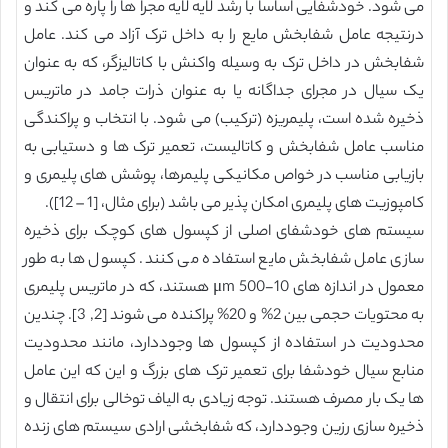
می شود. خودشفایی اساسا با رشد لایه لایه مجرا ها را پاره می کند و
درنتیجه عامل شفابخش مایع را به داخل ترک آزاد می کند. عامل
شفابخش در داخل ترک به وسیله واکنش با کاتالیزگر، که به عنوان
یک سیال در مجرای جداگانه یا به عنوان ذرات جامد در ماتریس
ذخیره شده است، پلیمریزه (ترکیب) می شود. با انتخاب و پراکندگی
مناسب عامل شفابخش و کاتالیست، تعمیر ترک ها و دستیابی به
بازیابی مناسب در خواص مکانیکی پلیمرها، پوشش های پلیمری و
کامپوزیت های پلیمری امکان پذیر می باشد (برای مثال، [1 – 12]).
سیستم های خودشفای اصلی از کپسول های کوچک برای ذخیره
سازی عامل شفابخش مایع استفاده می کنند. کپسول ها به طور
معمول در اندازه های 10-500 μm هستند، که در ماتریس پلیمری
به محتویات حجمی بین 2% و 20% پراکنده می شوند [2, 3]. چندین
محدودیت در استفاده از کپسول ها وجوددارد، مانند محدودیت
منابع سیال خودشفا برای تعمیر ترک های بزرگ و این که این عامل
ها یک بار مصرف هستند. توجه زیادی به الیاف توخالی برای انتقال و
ذخیره سازی رزین وجوددارد، که شفابخشی ارادی سیستم های زنده