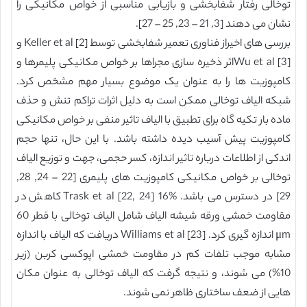
توخالی رفتار شفابخشی و بازیابی مناسبی از خواص مکانیکی را
نشان می دهند [3, 21 – 23, 25 – 27].
بررسی های اخیراز فناوری تعمیر شفابخشی توسط Keller et al [2] و
Wu et al [3]اثر ذخیره سازی مجراها بر خواص مکانیکی پلیمرها و
کامپوزیت ها را به عنوان یک موضوع بسیار مهم مشخص کرد.
شبکه الیاف توخالی ممکن است به دلیل اثرات تراکم تنش و حذف
ماده بار تکیه گاه برای تطبیق با الیاف تاثیر منفی بر خواص مکانیکی
کامپوزیت پیش آسیب دیده داشته باشد. با این حال، تنها حجم
اندکی از اطلاعات درباره تاثیر اندازه، کسر حجمی، جهت و توزیع الیاف
توخالی بر خواص مکانیکی کامپوزیت های پلیمری [22 – 24, 28,
29] در دسترس می باشد. Trask et al [22, 24] 16% کاهش در
مقاومت خمشی ورقه شیشه الیاف شامل الیاف توخالی با قطر 60
μm اندازه گیری کرد. Williams et al [23] دریافت که الیاف با اندازه
مشابه موجب تلفات کم در مقاومت خمشی اپوکسی کربن (زیر
10%) می شوند، و نتیجه گرفت که الیاف توخالی به عنوان مکان
هایی از ضعف ساختاری ظاهر نمی شوند.