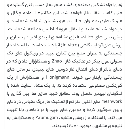
زمان اجزاء تشکیل دهنده ی غشاء منجر به از دست رفتن گسترده و
حتی کامل انتقال فاز خواهد شد. این مکانیزم از ماده چگال و
فیزیک آماری به عنوان اختلال در فرو نشستن شناخته شده است و
در مواد شیشه مانند و انتقال فرومغناطیس مطالعه شده است.
پیش بینی های in-silico برای غشاءهای لیپیدی اخیرا در بسیاری از
روش های آزمایشگاهی (in vitro) اثبات شده است. با استفاده از
چسبندگی به عنوان منبع پین گذاری لیپید در وزیکول های تک
سلولی غول پیکر در تفکیک فاز ، Zhao و همکاراراان دادن که در
دمای بالاتر از دمای انتقال فاز دومین های لیپیدی در محل های
چسبندگی پایدار می شوند. Honigmann و همکارانش از یک
کورتکس مصنوعی استفاده کردد که به یک غشاء حمایت شده با
لنگرهای لیپیدی متصل بود. مطابق شبیه سازی ها، پین گذاری با
meshwork های اکتین متراکم از تفکیک فاز بزرگ مقیاس در دمای
پایین جلوگیری کرده و دومین های لیپید را در دماهای بالا تثبیت
می کند. با استفاده از روشی مشابه ، Arumugam و همکارانش به
نتیجه ی مشابهی درمورد GUVs رسیدند.