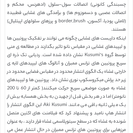
چسبندگی کانونی) اتصالات سول-سلول (ادهرنس، محکم و
اتصالات عصبی و دسموزوم ها) و برآمدگی های غشایی قطبیده
(لاملی پودیا، آکسون، border,brush و پرزهای سلولهای اپیتلیال)
هستند.
اینکه داربست های غشایی چگونه می توانند بر تفکیک پروتیین ها
و لیپیدهای غشایی در مقیاس نانو تاثیر بگدارند در مطالعه ی منی
توسط گروه Kusumi’s نشان داده شده است. ردیابی تک ذره ای
سریع پروتیین های ترانس ممبران و آنالوگ های لیپیدهای لایه ی
خارجی غشاء یک الگوی انتشار محدود در مقیاس فضایی محدود در
زیر حد پراش میکروسکوپ نوری نشان داد. پروتیین ها و لیپیدهای
غشاء به صورت موضعی سریع حرکت میکنند( کمتر از 60 تا 200
نانومتر) اما در هر بخش قبل از جهیدن به بخش همسایه بیش از
یک میلی ثانیه باقی می مانند. Aki Kusumi این الگوی انتشار را
انتشار هاپ نامید و پیشنهاد کرد که فیلامنت های اکتین متصل
شونده به غشاء که در سطح سیتوپلاسمی غشاء قرار دارند ، به عنوان
مرزهایی برای پروتیین های ترانس ممبران در حال انتشار عمل می