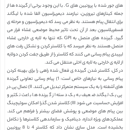
های جور شده با پروتیین های G. با این وجود برخی از گیرنده ها از
جمله کینازهای تیروزین، نیازمند دیمریزاسیون القا شده با لیگاند
برای انتقال پیام هستند. به نظر می رسد که دیمریزاسیون و مرحله ی
فسفریلاسیون بعد از آن تحت تاثیر محیط موضعی غشاء قرار می
گیرد. گیرنده های متصل به GPI ،که تنها به لایه ی خارجی غشاء
متصل هستند به نظر میرسد که با کلاستر کردن و تشکل رفت های
لیپیدی پیام رسانی می کنند که کلاستر را از طریق جفت کردن دولایه
از لایه ی خارجی به لایه ی اخلی منتقل می کند.
در کل، کلاستر شدن گیرنده ی فعال شده راهی را برای بهینه کردن
پیام رسانی به نیازهای خاص است: 1) پیام رسانی تعاونی گیرنده
های آشفته را به یک سیستم متمرکز تبدیل می کنند. II) تصال پی در
پی یک لیگاند ضعیف به یک دسته از گیرنده ها باعث تکثیر و
افزایش حساسیت می شود III) کلاستر شدن گذرا امکان سوئیچینگ
بین پیام های موضعی و پوشش فضای بیشتر را فراهم می کند.
عملکردهای ویژه اندازه، دینامیک و سازماندهی کلاسترها را تکامل
بخشیده است. مدل سازی نشان داد که کلاستر 4 تا 8 پروتیین