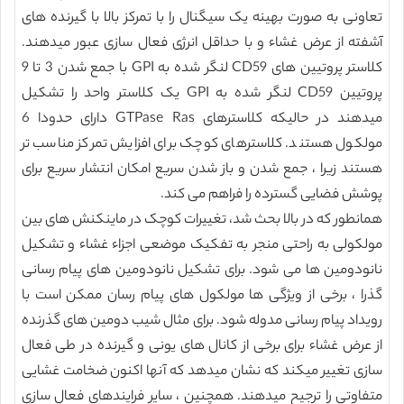
تعاونی به صورت بهینه یک سیگنال را با تمرکز بالا با گیرنده های
آشفته از عرض غشاء و با حداقل انرژی فعال سازی عبور میدهند.
کلاستر پروتیین های CD59 لنگر شده به GPI با جمع شدن 3 تا 9
پروتیین CD59 لنگر شده به GPI یک کلاستر واحد را تشکیل
میدهند در حالیکه کلاسترهای GTPase Ras دارای حدودا 6
مولکول هستند. کلاسترهای کوچک برای افزایش تمرکز مناسب تر
هستند زیرا ، جمع شدن و باز شدن سریع امکان انتشار سریع برای
پوشش فضایی گسترده را فراهم می کند.
همانطور که در بالا بحث شد، تغییرات کوچک در ماینکنش های بین
مولکولی به راحتی منجر به تفکیک موضعی اجزاء غشاء و تشکیل
نانودومین ها می شود. برای تشکیل نانودومین های پیام رسانی
گذرا ، برخی از ویژگی ها مولکول های پیام رسان ممکن است با
رویداد پیام رسانی مدوله شود. برای مثال شیب دومین های گذرنده
از عرض غشاء برای برخی از کانال های یونی و گیرنده در طی فعال
سازی تغییر میکند که نشان میدهد که آنها اکنون ضخامت غشایی
متفاوتی را ترجیح میدهند. همچنین ، سایر فرایندهای فعال سازی