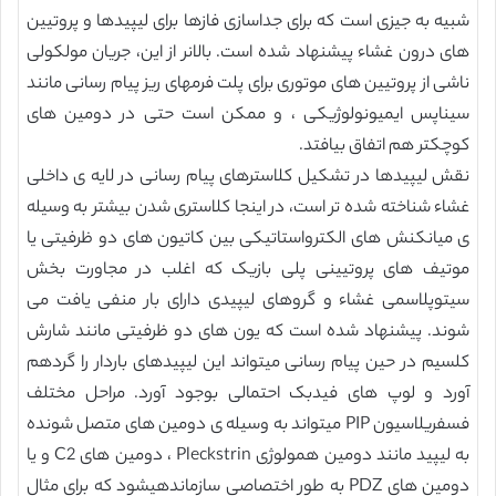
شبیه به جیزی است که برای جداسازی فازها برای لیپیدها و پروتیین
های درون غشاء پیشنهاد شده است. بالانر از این، جریان مولکولی
ناشی از پروتیین های موتوری برای پلت فرمهای ریز پیام رسانی مانند
سیناپس ایمیونولوژیکی ، و ممکن است حتی در دومین های
کوچکتر هم اتفاق بیافتد.
نقش لیپیدها در تشکیل کلاسترهای پیام رسانی در لایه ی داخلی
غشاء شناخته شده تر است، در اینجا کلاستری شدن بیشتر به وسیله
ی میانکنش های الکترواستاتیکی بین کاتیون های دو ظرفیتی یا
موتیف های پروتیینی پلی بازیک که اغلب در مجاورت بخش
سیتوپلاسمی غشاء و گروهای لیپیدی دارای بار منفی یافت می
شوند. پیشنهاد شده است که یون های دو ظرفیتی مانند شارش
کلسیم در حین پیام رسانی میتواند این لیپیدهای باردار را گردهم
آورد و لوپ های فیدبک احتمالی بوجود آورد. مراحل مختلف
فسفریلاسیون PIP میتواند به وسیله ی دومین های متصل شونده
به لیپید مانند دومین همولوژی Pleckstrin ، دومین های C2 و یا
دومین های PDZ به طور اختصاصی سازماندهیشود که برای مثال