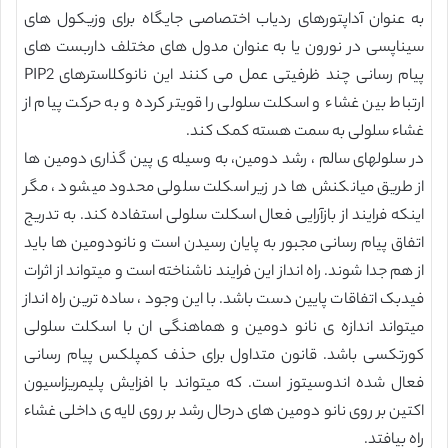
به عنوان آداپتورهای ردیاب اختصاصی جایگاه برای وزیکول های
سیناپسی در نورون یا به عنوان مدول های مختلف داربست های
پیام رسانی چند ظرفیتی عمل می کنند این نانوکلاسترهای PIP2
ارتباط بین غشاء و اسکلت سلولی را قویتر کرده و به حرکت پیام از
غشاء سلولی به سمت هسته کمک کند.
در سلولهای سالم ، رشد دومین، به وسیله ی پین گذاری دومین ها
از طریق میانکنش ها در زیر اسکلت سلولی محدود میشود ، مگر
اینکه فرایند از بازآرایی فعال اسکلت سلولی استفاده کند. به تدریج
اتفاق پیام رسانی مجبور به پایان رسیدن است و نانودومین ها باید
از هم جدا شوند. راه انداز این فرایند ناشناخته است و میتواند از اثرات
فیدبک اتفاقات پایین دست باشد. با این وجود ، ساده ترین راه انداز
میتواند اندازه ی نانو دومین و هماهنگی ان با اسکلت سلولی
کورتکسی باشد. قانون متداول برای حذف کمپلکس پیام رسانی
فعال شده اندوسیتوز است. که میتواند با افزایش پلیمریزاسیون
اکتین بر روی نانو دومین های درحال رشد بر روی لایه ی داخلی غشاء
راه بیافتد.