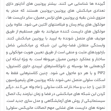
گیرنده ها شناسایی می کنند. بیشتر پروتیین های آداپتور دارای
تعدادی میانکنش های پروتیین-پروتیین هستند که منجر به
منزوی شدن بقیه ی پروتیین های ترانس ممبران، سایر داربست ها ،
مولکول های پیام رسان و فیلامنتهای اکتین می شود. علاوه براین
مولکول های داربست کننده میتوانند به طور مستقیم از طریق
موتیف های متصل شونده به لیپید با پروتیین میانکنش کنند.
وابستگی متقابل فضا-زمانی این شبکه ی میانکنشی شامل
بازخوردهای مثبت و منفی است از طریق تعیین هویت مولکولی و
ساختار و عملکرد دومین ممبران مربوطه است. به ویژه اینکه این
گردهمایی ها بوسیله ی نانوکلاسترهای لیپیدی حاوی کلسترول،
PIP2 و یا هر دو ماجول می شود. چنین کلاسترهایی فقط به
اسکلت سلولی متصل نمی شوند بلکه پروتیین های پلیمریزاسیون
اکتین را جذب و ساختار اسکلت سلولی را ماجوله می کند. درگیر
کردن این شبکه های میانکنشی در فضا و زمان نیازمند یک اتصال
سیستماتیکی از روش های آزمایشگاهی و مدل سازی جدید است.
نمونه های داربست های غشایی مهم اتصالات ماتریکس سلولی(