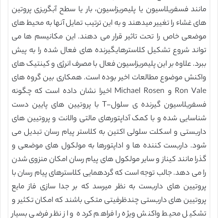
مانند فسفریلاسیون یا پلیمریزاسیون، بار یا سطح آبگریزی پروتین
های غشاء را تغییر میدهند و به این ترتیب تمایل آنها به محیط های
موضعی خاص را تحت تاثیر قرار می دهند. این مکانیسم ها می
تواند شروع تشکیل کلاسترهایگیرنده های فعال شده را به پیش
ببرد. علاوه بر این پلیمریزاسیون فعال با مصرف انرژی و کینتیک های
واکنش موضوع مطالعات اخیر بوده است. همکاری بین گروه های
Ron Vale و Michael Rosen اخیرا نشان داده است که چگونه
فسفریلاسیون گیرنده ی سلول-T با پروتیین های پایین دست
شناسایی شده و با کمک آداپتورهای مالتی والانت و پروتیین های
داربستی و اسکلت سلولی اکتین به کلاستر پیام رسان تبدیل می
شود. داربست کننده ها و اداپتورها به مولکول های موضعی و
گذرا مانند کیناز و سایر مولکول های پیام رسان امکان منزوی شدن
را می دهد. جالب توجه است که گردهمایی کلاسترهای پیام رسان با
پروتیین های داربست به نظر میرسد که بر جدا سازی فاز مایع
پروتیین های داربستی چندظرفیتی متکی باشند که امکان تکثیر و
تشکیل محیط واکنش ویژه را فراهم کرده و از نظر فرضی بسیار