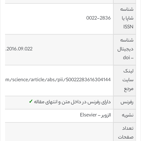
شناسه
شاپا یا
0022-2836
ISSN
شناسه
دیجیتال
jmb.2016.09.022
– doi
لینک
سایت
.com/science/article/abs/pii/S0022283616304144
مرجع
رفرنس
دارای رفرنس در داخل متن و انتهای مقاله
✓
نشریه
الزویر – Elsevier
تعداد
صفحات