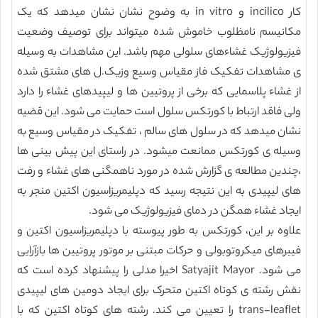
کار incilico و in vitro به وضوح نشان نشان میدهد که یک
مکانیسم نامظلوب خاموش شده میتواند برای توصیف وضعیت
فیزیولوژیک غشاءهای سلولی مهم باشد. این مشاهدات به وسیله
ی مشاهدات تفکیک فاز مقیاس وسیع وزیک.ل های مشتق شده
از غشاء پلاسمایی که برخی از پروتیین ها و لیپیدهای غشاء را دارد
ولی فاقد ارتباط با کورتکس سلول است حمایت می شود. این قضیه
نشان میدهد که در سلول های سالم ، تفکیک در مقیاس وسیع به
وسیله ی کورتکس ممانعت میشود. در راستای این پیش بینی ها
،چندین مطالعه ی گزارش شده در مورد ناهمگنی های غشاء و رفت
های لیپیدی به این نتیجه رسید که دپلیمریزاسیون اکتین منجر به
ایجاد غشاء همگن در دمای فیزیولوژیک می شود.
علاوه بر این، کورتکس به طور پیوسته با دپلیمریزاسیون اکتین و
فیبرهای میکروتوبولی و حرکات مبتنی بر موتور پروتیین ها بازآرایی
می شود. Satyajit Mayor اخیرا مدلی را پیشنهاد کرده است که
نقش رشته ی کوتاه اکتین متحرک برای ایجاد دومین های لیپیدی
trans-leaflet را تعیین می کند. رشته های کوتاه اکتین که با