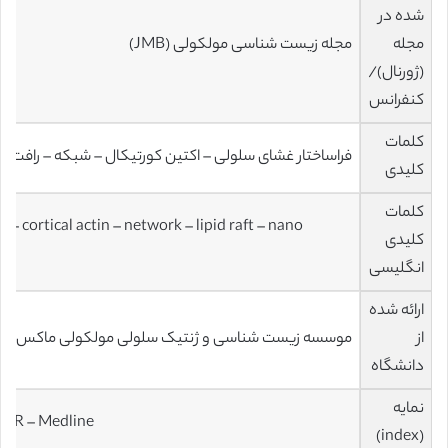
شده در
مجله
مجله زیست شناسی مولکولی (JMB)
(ژورنال)/
کنفرانس
کلمات
فراساختار غشای سلولی – اکتین کورتیکال – شبکه – رافت لی
کلیدی
کلمات
– cortical actin – network – lipid raft – nano
کلیدی
انگلیسی
ارائه شده
از
موسسه زیست شناسی و ژنتیک سلولی مولکولی ماکس پلا
دانشگاه
نمایه
 JCR – Medline
(index)