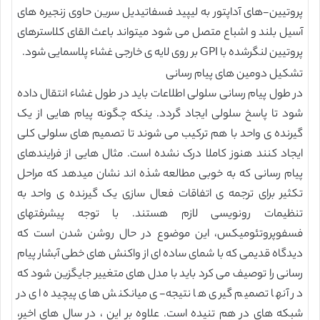
پروتیین-های آداپتور به لیپید فسفاتیدیل سرین حاوی زنجیره های
آسیل بلند و اشباع متصل می شود میتواند باعث القای کلاسترهای
پروتیین لنگرشده با GPI بر روی لایه ی خارجی غشاء پلاسمایی شود.
تشکیل دومین های پیام رسانی
در طول پیام رسانی سلولی اطلاعات باید در طول غشاء انتقال داده
شود تا پاسخ سلولی ایجاد گردد. ینکه چگونه پیام هایی از یک
گیرنده ی واحد با هم ترکیب می شوند تا تصمیم های سلولی کلی
ایجاد کنند هنوز کاملا درک نشده است. مثال هایی از فرایندهای
پیام رسانی که به خوبی مطالعه شذه اند نشان میدهد که مراحل
تکثیر برای ترجمه ی اتفاقات فعال سازی یک گیرنده ی واحد به
تنظیمات رونویسی لازم هستند. با توجه پیشرفتهای
فسفوپروتئومیکس، این موضوع در حال روشن شدن است که
دیدگاه قدیمی که با شمای ساده ای از واکنش های خطی آبشار پیام
رسانی را توصیف می کرد باید با مدل های متغییر جایگزین شود که
در آنها تصمیم گیری ها نتیجه-ی میانکنش های پیچیده ای در
شبکه های در هم تنیده است. علاوه بر این ، در سال های اخیر،