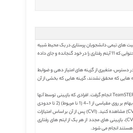
 آیتم اولیه در جهت ارزیابی فعالیت های تیمی دانشجویان پرستاری در یک محیط شبیه
سازی شده مورد بازبینی قرار داد. این ابزار اولیه توسط اعضای گروه به اشتراک گذاشته شد و بازبینی و ویرایشی نیز به منظور ایجاد محتوایی که 11 آیتم رفتاری را در خود گنجانده و جای داده
نی ابزارهای موجود و در دسترس، متغیری از گزینه های امتیاز دهی و ضوابط
 گزینه هایی که محقق نشدند، گزینه هایی که بخشی از آن
در مرحله 4 و 5 ، بازبینی متخصصان و روایی محتوایی ابزار با استفاده از 9 دانشکده پرستاری متخصص در شبیه سازی و دانش TeamSTEPPS انجام گرفت. افرادی که بازبینی توسط آنها
انجام می گیرد به هر آیتم از مقیاس ارائه شده بر اساس هدف آیتم و وضعیت رفتاری از لحاط ارتباط، شفافیت و سهولت و سطح ابهام بر روی مقیاسی از 1-4 (1 نا مربوط) (2 تا حدودی
مرتبط) (3 تقریبا مرتبط )( 4 خیلی مرتبط ) رتبه ای خاص دادند. جدول 2 را به منظور ابزار رتبه بندی شاخص روایی محتوای نمونه (CVI) مشاهده کنید. (CVI) پس از آن بر اساس امتیازات
حاصل از بازبینی متخصصان محاسبه می شود. بر اساس بازخورد های افرادی که بازبینی انجام می دهند و نتایج حاصل از آنالیز(CVI)، بازبینی های مجدد از هر یک از ایتم های رفتاری