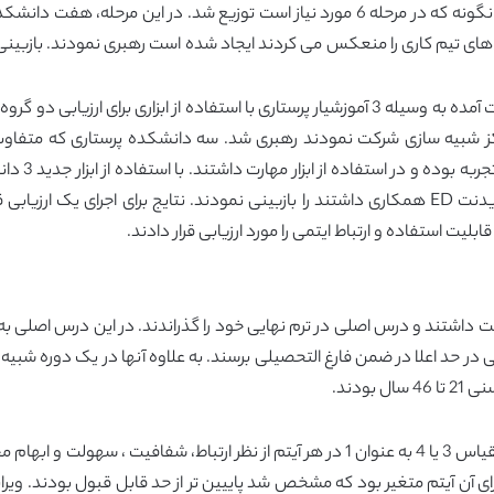
ابزار بازبینی شده سپس به نمونه توسعه یافته آن همانگونه که در مرحله 6 مورد نیاز است توز
 تیم کاری را منعکس می کردند ایجاد شده است رهبری نمودند. بازبینی ها
در مرحله 7 ارزیابی از ایتم ها یعنی ابزار 11 ایتمی به دست آمده به وسیله 3 آموزشیار پرستاری با 
آن تیم های 3 تا 4 نفری از دانجویان پرستاری با یک رزیدنت ED همکاری داشتند را بازبینی نمودند. ن
ت داشتند و درس اصلی در ترم نهایی خود را گذراندند. در این درس اصلی به
متیازات بازبین برای آن آیتم متغیر بود که مشخص شد پاییین تر از حد قابل قبول ب