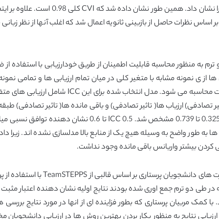
ها انجام شد و آنالیزی ثانویه نتیجه ای بین 5
بر اساس نظرات حاصل از بازبینی ثانویه اعمال شد که اغلب آنها از نظر زبانی
واریانس که نشان دهنده مضروب درون نمونه ای است مح
الفا=0.05، اطمینان 0.95 درصدی برای ICC یعنی بین 0.325 تا 739
انده ها به طور واضح به وسیله هیچ یک از منابع بالا مدلسازی نشده اند. زیرا 
ی کردن بیشتر واریانس باقی مانده وجود نداشت.
 با کمک مربیان پرستاری که بطور فزاینده ای از انها در مورد نتایج بررسی
ی ارزیابی نتایج به منظور بکار بردن بهترین روش ها در ارزیابی دانشجوی