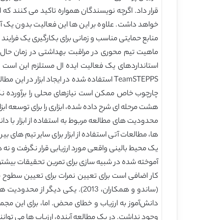
قرار داد. اگرچه نویسندگان همواره تاکید می کنند که 
خواهد داشت. علاوه بر این ها این فعالیت بدون یک آما
منابع حمایتی مناسب و زمانی برای بکارگیری یک فرایند 
ماهیت تیم محوری در مراقبت بهداشتی در زمان حال م
استانداردهای یک فعالیت ایده ال مستلزم این است که
TeamSTEPPS استفاده شده در ایجاد ابزار 
چارچوب خاص ممکن است نیازهای محلی را برآورده نکن
هشت مرحله ای شرح داده شده، ابزاری را برای توسعه اب
محدودیت های مطالعه مربوط به استفاده از ابزار با دان
ها، مطالعات آتی استفاده از ابزار برای سایر تیم های 
یک محیط بالینی واقعی مورد ارزیابی قرار نگرفت و نه ه
آموخته شده در شبیه سازی برای تمرین تحقیقات بیشتر ن
کار اضافی است برای تعیین نمرات برای تعیین سطوح قا
(ساندو و همکاران، 2013). یکی د
دانش‌آموز به ارزیاب و خطای محض. اما، برای این مجمو
وجود نداشت. در یک مطالعه آینده، ارزیاب ها می توانند 