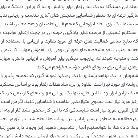
ایجاد این دستگاه به یک سال زمان برای پالایش و سازگاری این دستگاه برای
رگیر حرفه ای به منظور شناسایی سنجش های آماری مناسب و ارزیابی نتایج ام
سیستماتیک برای ایجاد ابزارهایی که هم قابل اطمینان و هم معتبر باشند، به
ستلزم تلفیقی از فرصت های یادگیری حرفه ای در جهت ارتقای مراقبت های 
 نتایج تمامی فعالیت های حرفه ای مورد نظارت و ارزیابی با استفاده ا
در این مطالعه به بهترین نحو مشخصه های آموزش بومی را در آموزش مهارت کار 
د و متوجه شوند که چارچوب دیگری برای آموزش و ارزیابی دانش، مهارت‌ه
زارهای ارزیابی برای نیازهای خاص مؤسسه فراهم می کند
شجویان در یک برنامه پرستاری با یک رویکرد نمونه گیری که تعمیم پذیری را
بین رشته ای مورد نیاز است. علاوه بر این، مشاهدات رفتار بود بر اساس عم
دف از این ابزار بود. با این حال، تنها یک ارزیابی مهارت های کار تیمی د
یز مورد نیاز است سطوح امتیازدهی مناسب را شناسایی کنید. اگر قرار است از
بل قبول مورد نیاز است شایستگی که با این کار محقق نشد کار اولیه، اما 
یگر از محدودیت های مطالعه به منظور بررسی پایایی بین ارزیاب ها انجام شد. در تئوری
عه داده ها، ما نتوانستیم آنها را تشخیص دهیم زیرا وجود دارد هیچ رتبه‌
هر دانش آموز را مجدداً ارزیابی کنند دوباره برای ارزیابی سهم دانش آموز به 