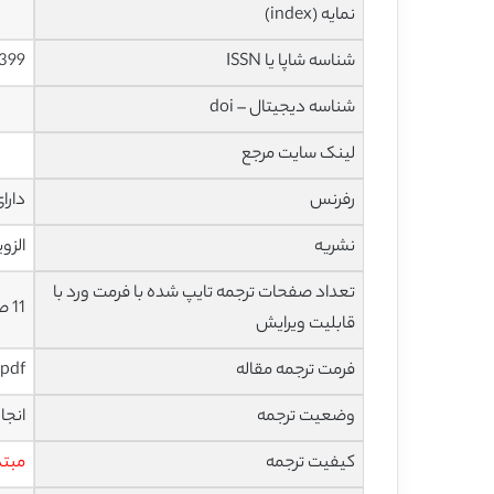
نمایه (index)
شناسه شاپا یا ISSN
399
شناسه دیجیتال – doi
لینک سایت مرجع
رفرنس
دارا
نشریه
الزویر – 
تعداد صفحات ترجمه تایپ شده با فرمت ورد با
11 صفحه با فونت 14 B Nazanin
قابلیت ویرایش
فرمت ترجمه مقاله
pdf و ورد تایپ شده با قابلیت ویرایش
وضعیت ترجمه
انجا
کیفیت ترجمه
مبتد