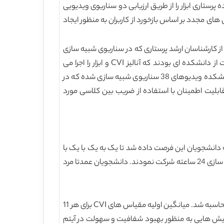
یع شد. در این مرحله، هفت دانشکده پرستاری ابزار را از طریق ارزیابی دو سناریوی ویدیویی
ی مجدد بر اساس بازخورد از کاربران به منظور ایجاد
استفاده از ابزاری برای ارزیابی دو گروه از کارشناسان ارشد پرستاری که در سناریوی شبیه سازی
حرفه ای ED در طول دو ترم در دانشکده پزشکی مرکز شبیه سازی شرکت نمودند رهبری شد. سه دانشکده پرستاری که متفاوت از دانشکده ای بودند که آنالیز CVI و ابزار را اجرا می
نمودند، در شبیه سازی و دانش TeamSTEPPS دارای تجربه بوده و در استفاده از ابزار مهارت داشتند. با استفاده از ابزار جدید 3 دانشکده ویدیوهای 38 سناریوی شبیه سازی شده که در
تایج برای اجرای یک ارزیابی قابلیت اطمینان با استفاده از ضریب بین کلاسی مورد
 دانشجویان این فرصت داده شد تا یک به یک با یک با
یک مربی پرستاری به منظور به دست اوردن تجربه بالینی در حد اعلا در ضمن فارغ التحصیلی برسند. به علاوه آنها در یک دوره شبیه سازی 24 ساعته شرکت نمودند. دانشجویان عمدتا مرد
CVI به وسیله ثبت مقیاسی از 1 یا 2 به عنوان 0 و هر مقیاس 3 یا 4 به عنوان 1 در هر آیتم از نظر ارتباط، شفافیت ، سهولت و ابهام محاسبه شد. میانگین اولیه مقیاس های CVI برای هر 11
ودند. ویرایش هایی به منظور بهبود شفافیت و سهولت در آیتم