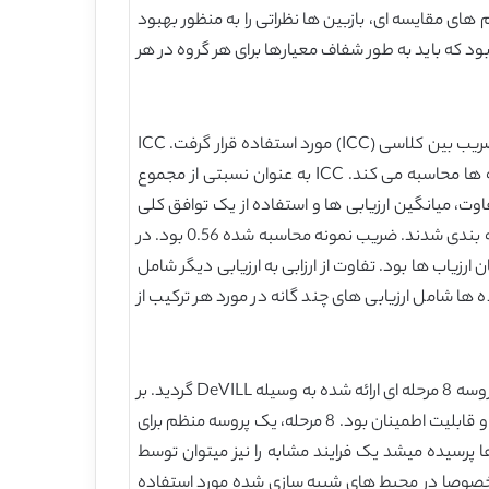
0.7 تا 0.1 را نشان داد. همین طور نشان داده شد که CVI کلی 0.98 است. علاوه بر ایتم های مقایسه ای، بازبین ها نظراتی را به منظور بهبود
 بود که باید به طور شفاف معیارها برای هر گروه در هر
مجموعه ای از 38 جفت از تحقیقات به دست امده از دو ترم به منظور محاسبه قابلیت اطمینان از طریق خودارزیابی با استفاده از ضریب بین کلاسی (ICC) مورد استفاده قرار گرفت. ICC
قابلیت اطمینان را به وسیله مقایسه متغیری از ارزیابی ها از ی نمونه مشابه با متغیر کلی در میان تمام ارزیابی ها و تمامی نمونه ها محاسبه می کند. ICC به عنوان نسبتی از مجموع
اسبه می شود. مدل انتخاب شده برای این ICC شامل ارزیابی های متفاوت، میانگین ارزیابی ها و استفاده از یک توافق کلی
بود. تاثیرات به عنوان ترم ( تاثیر ثابت) ، دانشجویان( تاثیر تصادفی) ارزیاب ها( تاثیر تصادفی) و باقی مانده ها( تاثیر تصادفی) طبقه بندی شدند. ضریب نمونه محاسبه شده 0.56 بود. در
0. مشخص شد. ICC 0.5 تا 0.6 نشان دهنده توافق نسبی میان ارزیاب ها بود. تفاوت از ارزابی به ارزیابی دیگر شامل
داده ها شامل ارزیابی های چند گانه در مورد هر ترکیب از
مطالعه کنونی منجر به توسعه ابزاری برای محاسبه مهارت های دانشجویان پرستاری بر اساس قالبی از TeamSTEPPS با استفاده از پروسه 8 مرحله ای ارائه شده به وسیله DeVILL گردید. بر
اساس آزمون ابزار با استفاده از دو گروه دانشجویانی که در طی دو ترم جمع اوری شده بودند نتایج اولیه نشان دهنده اعتبار مثبت و قابلیت اطمینان بود. 8 مرحله، یک پروسه منظم برای
 ها پرسیده میشد یک فرایند مشابه را نیز میتوان توسط
ان مخصوصا در محیط های شبیه سازی شده مورد استفاده