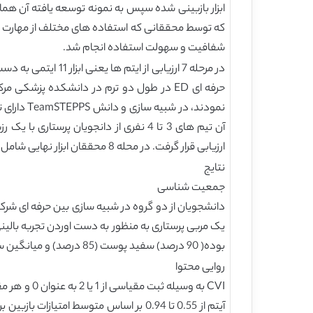
که توسط محققانی که استفاده های مختلف از مهارت های
شفافیت و سهولت استفاده انجام شد.
ارزیابی قرار گرفت. در محله 8 محققان ابزار نهایی شامل قابلیت استفاده و ارتباط ایتمی را مورد ارزیابی قرار دادند.
نتایج
جمعیت شناسی
دانشجویان از دو گروه در شبیه سازی بین حرفه ای شرک
بوده( 90 درصد) سفید پوست (85 درصد) و میانگین سنی 21 تا 46 سال بودند.
روایی محتوا
آیتم از 0.55 تا 0.94 بر اساس متوسط ا