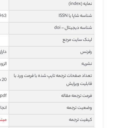
نمایه (index)
شناسه شاپا یا ISSN
963
شناسه دیجیتال – doi
لینک سایت مرجع
رفرنس
دارا
نشریه
الزویر – 
تعداد صفحات ترجمه تایپ شده با فرمت ورد با
20 صفحه با فونت 14 B Nazanin
قابلیت ویرایش
فرمت ترجمه مقاله
pdf و ورد تایپ شده با قابلیت ویرایش
وضعیت ترجمه
انجا
کیفیت ترجمه
مبتد