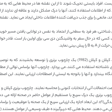
ست. افراد بایستی تحریک شوند تا از این نقشه ها در محیط هایی که به م
Kaplan, 19). افراد تمایل دارند که از اطلاعات استفاده کنند، آنها با درک مشکل دارند و علاقه
حد، مانعی را برای جذب دریافت کننده اطلاعات داخلی ایجاد می نماید. نقشه
ن، کسی که در حال سفر به واشینگتن دی سی برای اولین بار است، قادر خو
 بینی نماید.
براساس تحقیقات روانشاسان، معماران و برنامه ریزان، کپلان و کپلان (1982) یک چارچوب
شناخته استفاده می کنند، می پردازد. چارچوب آنها براساس توالی از مطال
عت احتمالات آتی از انتخابات کنونی را محاسبه نمایند. چارچوب برتری کپلا
ارچوب برتری یک درک سریع یا مستقیم از عوامل حاضر در صحنه ارائه می دهد
پیچیدگی)؟». این ابعاد اجازه یک ارزیابی سریع از یک صحنه یا موقیعیت را
ایش می دهند. محیط هایی که دربرگیرنده طیف وسیعی از عوامل هستند (پ