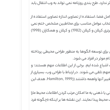
ندارد، طرح بندی روزنامه نمی تواند به وب انتقال یابد
فضا، استفاده از تصاویر، اندازه تصاویر، استفاده از
به انتخاب عوامل مناسب برای مخاطبین مشخص ختم نمی
گردد. طراحی محتوا همچنین تصمیم گیری در مورد نحوه گمارش آن عوامل را برای استفاده ای راحت تر، درگیر می نماید. چارچوب برتری کپلان و کپلان (1982) و کپلان و همکاران (1998)
برای توسعه الگوها به منظور طراحی محیطی پرداخته
 موثر در افراد می شود.
اشباع شده ایم. برخی از این اطلاعات مهم هستند؛ و
مهم تلقی می شوند. در ارتباط با طراحی وب، بسیاری از
توسعه دهندگان افسوس می خورند که به تازگی شروع به تکیه کردن بر عوامل هستند و هنگامی که همه چیز را به کار بردند، از تغییر آنها واهمه داشتند ((Hamilton, 1999. هدف این
تی یا ذهنی به ما امکان مرتب کردن اطلاعات محیط مارا
محیط پیدا نمایند. این نقشه ها بر اینکه «چگونه فرد