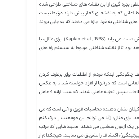
نظور بهره گیری از این نقشه های شناختی طراحی شده
 ای ندارند از اطلاعاتی که به نقشه ای که از پیش دارند مرتبط نیست
 های شناختی به فرد اجازه می دهند که به جایی بروند
با فراخوانی تجربیات گذشته ذخیره شده در نقشه های شناختی، هر فرد به سطحی از اعتماد به نفس در توانایی یافتن مسیر خویش دست می یابد (Kaplan et al., 1998). برای مثال، با
اهد بود تا از نقشه شناختی مربوط به سیستم راه های
 برتری را توسعه بخشیدند که به توصیف چگونگی اینکه مردم از اطلاعات برای برطرف کردن
عاتی است که در آنها از افراد خواسته شد تا به عکس
هایی از چشم انداز فیزیکی و برجستگی های تصویری نگاه بیندازد و آنها را باتوجه به لیستی از اصطلاحات ارزیابی نمایند. این اصطلاحات سپس تجزیه عاملی شدند که سبب ارائه 4 عامل
ن و کپلان نشان دهنده محاسبات فوری و آتی است که می
. برای مثال: «آیا می توانم این موقعیت را درک کنم
 براساس یک آزمون سطحی می دهند. محیط هایی که مرتب
یچیدگی)، اکتشاف را تشویق می نمایند. هیچکدام از