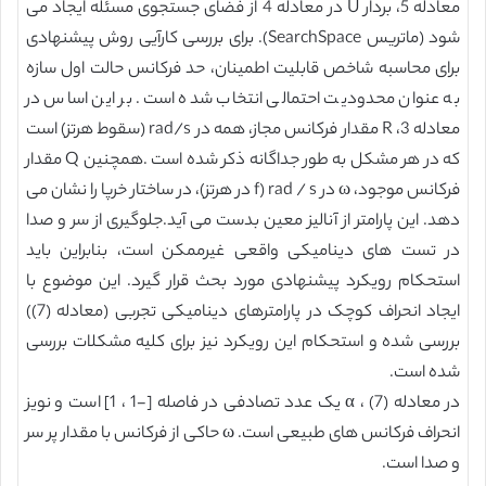
معادله 5، بردار U در معادله 4 از فضای جستجوی مسئله ایجاد می
شود (ماتریس SearchSpace). برای بررسی کارآیی روش پیشنهادی
برای محاسبه شاخص قابلیت اطمینان، حد فرکانس حالت اول سازه
به عنوان محدودیت احتمالی انتخاب شده است. بر این اساس در
معادله 3، R مقدار فرکانس مجاز، همه در rad/s (سقوط هرتز) است
که در هر مشکل به طور جداگانه ذکر شده است .همچنین Q مقدار
فرکانس موجود، ω در rad / s (f در هرتز)، در ساختار خرپا را نشان می
دهد. این پارامتر از آنالیز معین بدست می آید.جلوگیری از سر و صدا
در تست های دینامیکی واقعی غیرممکن است، بنابراین باید
استحکام رویکرد پیشنهادی مورد بحث قرار گیرد. این موضوع با
ایجاد انحراف کوچک در پارامترهای دینامیکی تجربی (معادله (7))
بررسی شده و استحکام این رویکرد نیز برای کلیه مشکلات بررسی
شده است.
در معادله (7) ، α یک عدد تصادفی در فاصله [-1 ، 1] است و نویز
انحراف فرکانس های طبیعی است. ω حاکی از فرکانس با مقدار پر سر
و صدا است.