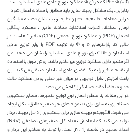
Pf = Φ (-β) که در آن Φ عملکرد توزیع عادی عادی استاندارد است.
بنابراین، یک مشکل بهینه سازی باید مطابق با معادله اعمال شود.
در این معادله ، μex ، σex ، fx و Fx به ترتیب نشان دهنده میانگین
نرمال معادله، انحراف استاندارد معادله عادی ، عملکرد چگالی
احتمال (PDF) و عملکرد توزیع تجمعی (CDF) متغیر * x است در
حالی که پارامترهای ϕ و Φ به ترتیب PDF را برای توزیع عادی
استاندارد و CDF برای توزیع عادی استاندارد را نشان می دهد. من
اگر متغیر دارای عملکرد توزیع غیر عادی باشد، روش فوق با استفاده
از نقشه متغیر را به یک فضای عادی استاندارد منتقل می کند. این
باعث افزایش قابل توجهی در میزان غیر خطی بودن عملکرد حالت
حد و متعاقباً دقت حسابگر را کاهش می دهد.
در این مقاله، به منظور اعمال نوع توزیع متغیرها، فضای جستجوی
مسئله بهینه سازی برای n نمونه های هر متغیر مطابق شکل ایجاد
می شود. الگوریتم بهینه سازی برای جستجوی راه حل بهینه، بردار
تولید می کند که ابعاد آن تعداد کل متغیرهای تصادفی (NRV)
اعداد صحیح در فاصله [1 ، n] است. با توجه به مقادیر این بردار و