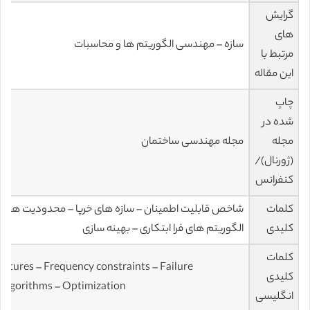
گرایش
های
سازه – مهندسی الگوریتم ها و محاسبات
مرتبط با
این مقاله
چاپ
شده در
مجله
مجله مهندسی ساختمان
(ژورنال)/
کنفرانس
کلمات
شاخص قابلیت اطمینان – سازه های خرپا – محدودیت های
کلیدی
الگوریتم های فرا ابتکاری – بهینه سازی
کلمات
ructures – Frequency constraints – Failure
کلیدی
c algorithms – Optimization
انگلیسی