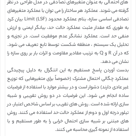
های احتمالی به عنوان متغیرهای تصادفی در مدل طراحی در نظر
گرفته می شوند. عملکرد هر ساختار را می توان با عملکرد متغیرهای
تصادفی اساسی سازه، بنام عملکرد محدود Limit (LSF) بیان کرد
به طوری که مقدار مثبت عملکرد حالت حد، بیانگر ایمنی و ارزش
منفی حد است. عملکرد نشانگر عدم موفقیت است. در تجزیه و
تحلیل یک سیستم ، منطقه شکست توسط تابع تعریف می شود.
که در آن R و Q به ترتیب مقادیر مقاومت و اثرات بار بر روی سازه را
نشان می دهد.
بدست آوردن پاسخ مستقیم به این انتگرال به دلیل پیچیدگی
عملکرد چگالی احتمال مشترک (خصوصاً برای متغیرهایی که توزیع
غیر عادی دارند) دشوار است و در بیشتر موارد با استفاده از فرضیات
ساده انجام می شود. این فرضیات در دو روش تقریبی و شبیه
سازی ارائه شده است. روش های تقریب بر اساس شاخص اعتبار، در
تیلور درجه اول و دوم از عملکرد حالت حد استفاده می کنند. روش
های مبتنی بر شبیه سازی احتمال خرابی را به طور مستقیم و با
استفاده از نمونه گیری محاسبه می کنند.