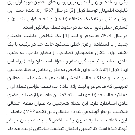
یکی از ساده ترین و ابتدایی ترین روش های تخمین مرتبه اول برای
قابلیت اطمینان توسط کرنل [3] در سال 1967 ارائه شده است. این
روش مبتنی بر تفکیک منطقه (g> 0) و ناحیه خرابی (g , 0) و
گسترش خطی تابع حالت حد در حدود نقطه میانگین است.
در سال 1974، هاسوفر و لیند [4] یک شاخص قابلیت اطمینان
جدید را با استفاده از فرم خطی عملکرد حالت حد در ترکیب با یک
نقشه برای انتقال متغیرهای تصادفی از فضای طراحی به فضای
عادی استاندارد (با میانگین صفر و انحراف استاندارد واحد) بر اساس
ایده کرنل ارائه دادند و این شاخص به عنوان حداقل فاصله هندسی
بین مبدا و عملکرد حالت کاهش یافته تعریف شده است. مطابق
تعریفی که هاسوفر و لیند ارائه داده اند، نقطه طراحی نقطه ای از
عملکرد حالت حد (g = 0) است که کمترین فاصله را از مبدا در فضای
عادی استاندارد دارد. این نقطه همچنین به عنوان نقطه احتمالی
شکست در نظر گرفته می شود (احتمالی ترین تقطه MPP). فاصله از
این نقطه تا مبدأ به عنوان یک شاخص قابلیت اطمینان در نظر
گرفته شده است که تخمین احتمال شکست ساختاری توسط معادله