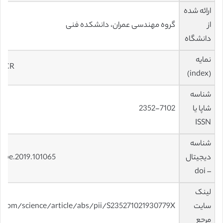
ارائه شده
از
گروه مهندسی عمران، دانشکده فنی
دانشگاه
نمایه
 JCR
(index)
شناسه
شاپا یا
2352-7102
ISSN
شناسه
دیجیتال
jobe.2019.101065
– doi
لینک
سایت
t.com/science/article/abs/pii/S235271021930779X
مرجع