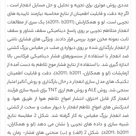
عددی روش موثری برای تجزیه و تحلیل و حل مسایل انفجار است ،
اگر چه دقت و قابلیت اطمینان از نتایج محاسبه نیازمند تاییدیه های
تجربی است. لو و همکارانش (a2011، b2011) یک سری از مطالعات
انفجار متلاطم تجربی بر روی پاسخ دینامیکی سقف شناور و سقف
ثابت نمونه مخزن مورد بررسی قرار دادند. ویژگی های فشاری ناشی
از انفجار بارگذاری شده بر روی دیواره ی صلب در مقیاس بزرگ کشتی
ضد انفجار با استفاده از سنسورهای فشار دینامیکی فرکانس بالا
اندازه گیری شد. با استفاده از نتایج فشار موج تلاطم به دست آمده از
آزمایشات (لو و همکاران، a2011، b2011)، دقت و قابلیت اطمینان
تکنیک های مدل سازی انفجار در حال بارگذاری و روش آنالیز اعتبار
سنجی شد. روش ALE و روش هم ارزی TNT برای شبیه سازی فرآیند
انفجار گاز قابل احتراق، انتشار امواج تلاطم هوا از طریق هوا، و
اندرکنش های امواج تلاطم انفجار با دیوار سفت و سخت از کشتی
ضد انفجار بزرگ مقیاس به کار گرفته شد. شکل 2 مقایسه نتایج
شبیه سازی و داده های تجربی را نشان می دهد (لو و همکاران،
a2011، b2011). شکل 2 (الف) و (ب) منحنی های فشار- زمان به