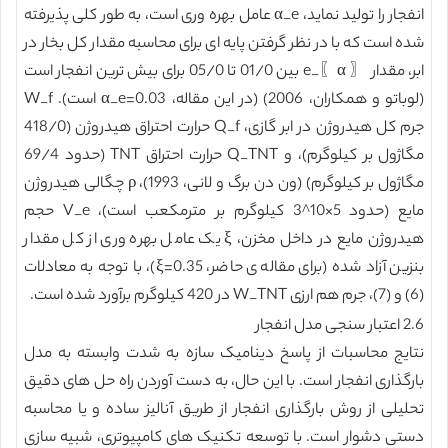
انفجار را تولید نماید، α_e عامل بهره وری است، به طور کلی پذیرفته
شده است که با در نظر گرفتن پایه ای برای محاسبه مقدار کل بخار در
ابر، مقدار 〖 α〗_e بین 01/0 تا 05/0 برای بیش ترین انفجار است
(لوباتو و همکاران، 2006) (در این مقاله، α_e=0.03 است). W_f
جرم کل هیدروژن در ابر گازی، Q_f حرارت احتراق هیدروژن (418/0
مگاژول بر کیلوگرم)، و Q_TNT حرارت احتراق TNT (حدود 69/4
مگاژول بر کیلوگرم) (ون دن برگ و لانی، 1993)، ρ چگالی هیدروژن
مایع (حدود 5×10^3 کیلوگرم بر مترمکعب است)، V_e حجم
هیدروژن مایع در داخل مخزن، ξ یک عامل بهره وری از کل مقدار
بنزین آزاد شده (برای مقاله ی حاضر، ξ=0.35)، با توجه به معادلات
(6) و (7)، جرم هم ارزی W_TNT در 420 کیلوگرم برآورد شده است.
2.6 اعتبار سنجی مدل انفجار
نتایج محاسبات از پاسخ دینامیک سازه به شدت وابسته به مدل
بارگذاری انفجار است. با این حال، به دست آوردن راه حل های دقیق
تحلیلی از روش بارگذاری انفجار از طریق آنالیز ساده و یا محاسبه
دستی دشوار است. با توسعه تکنیک های کامپیوتری، شبیه سازی