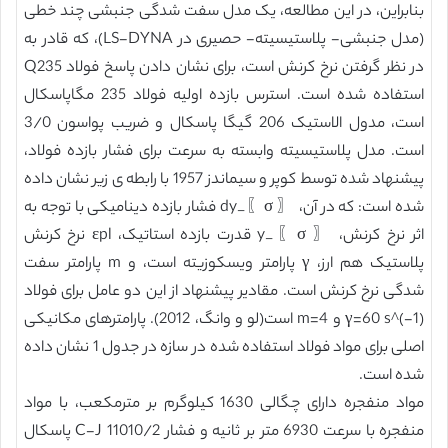
بنابراین، در این مطالعه، یک مدل سفت شدگی جنبشی چند خطی
(مدل جنبشی- پلاستیسیته- حصیری در LS-DYNA)، که قادر به
در نظر گرفتن نرخ کرنش است، برای نشان دادن پاسخ فولاد Q235
استفاده شده است. استرس بازده اولیه فولاد 235 مگاپاسکال
است، مدول الاستیک 206 گیگا پاسکال و ضریب پواسون 3/0
است. مدل پلاستیسیته وابسته به سرعت برای فشار بازده فولاد،
پیشنهاد شده توسط کوپر و سیماندز 1957 با رابطه ی زیر نشان داده
شده است: که در آن، 〖 σ〗_dy فشار بازده دینامیکی با توجه به
اثر نرخ کرنش، 〖 σ〗_y قدرت بازده استاتیک، εpl نرخ کرنش
پلاستیک هم ارز، γ پارامتر ویسکوزیته است، و m پارامتر سفت
شدگی نرخ کرنش است. مقادیر پیشنهاد از این دو عامل برای فولاد
γ=60 s^(-1) و m=4 است(لو و وانگ، 2012). پارامترهای مکانیکی
اصلی برای مواد فولاد استفاده شده در سازه در جدول 1 نشان داده
شده است.
مواد منفجره دارای چگالی 1630 کیلوگرم بر مترمکعب، با مواد
منفجره با سرعت 6930 متر بر ثانیه و فشار C-J 11010/2 پاسکال