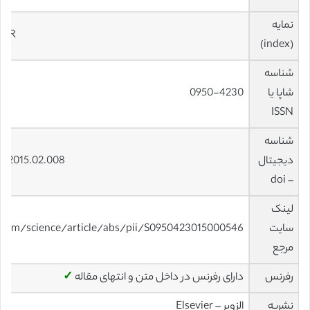
نمایه
 JCR
(index)
شناسه
شاپا یا
0950-4230
ISSN
شناسه
دیجیتال
lp.2015.02.008
– doi
لینک
سایت
.com/science/article/abs/pii/S0950423015000546
مرجع
رفرنس
دارای رفرنس در داخل متن و انتهای مقاله
✓
نشریه
الزویر – Elsevier