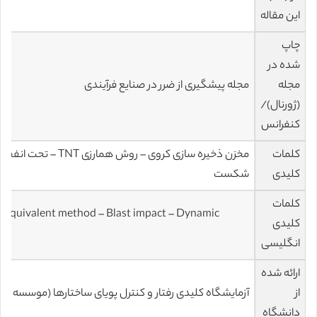
این مقاله
چاپ
شده در
مجله
مجله پیشگیری از ضرر در صنایع فرآیندی
(ژورنال)/
کنفرانس
کلمات
مخزن ذخیره سازی کروی – روش 
کلیدی
شکست
کلمات
T equivalent method – Blast impact – Dynamic
کلیدی
انگلیسی
ارائه شده
از
آزمایشگاه کلیدی رفتار و کنترل پویای ساختارها (موسسه فن
دانشگاه