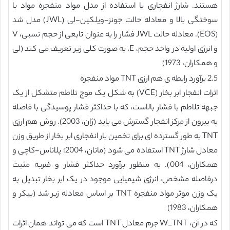
هستند. شارژ انفجاری با استفاده از مدل مواد منفجره مواد با
سوختگی بالا و معادله حالت جونز-ویلکین-لی (JWL) مدل شد
(EOS). معادله حالت JWL فشار را به عنوان تابعی از حجم نسبی، V
و انرژی اولیه در واحد حجم، E، به صورت کلی زیر تعریف می کند (لی
و همکاران، 1973)
2.5 برآورد رابطه ی هم ارزی TNT مواد منفجره
اثرات انفجار ابر بخار (VCE) به شکل یک موج تلاطم متشکل از یک
جبهه تلاطم با فشار بالاست، که با حداکثر فشار پوسیدگی با فاصله
به بیرون از مرکز انفجار گسترش می یابد (ژان، 2003). روش هم ارزی
TNT به طور گسترده ای برای تخمین بار انفجاری ابر بخار از طریق وزن
معادل شارژ TNT استفاده می شود (مانان، 2004؛ پلاناس-کاچی و
همکاران، 004). به منظور برآورد حداکثر فشار و ضربه مثبت
درفاصله مشخص، انرژی شیمیایی موجود در یک ابر بخار تبدیل به
یک وزن موثر مواد منفجره TNT بر اساس معادله زیر شد (بیکر و
همکاران، 1983)
که در آن، W_TNT جرم معادل TNT است که می تواند همان اثرات