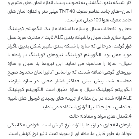
کار، شبکه بندی نگاشتی به تصویب رسید. اندازه المان های قشری و
المان-های جامد عناصر معرف TNT 40 میلی متر و اندازه المان های
جامد معرف هوا 100 میلی متر است.
فعل و انفعالات سیال و سازه با استفاده از یک الگوریتم کوپلینگ
شبیه سازی شد. سیال با شبکه بندی ALE ثابت / متحرک مورد عمل
قرار گرفت، در حالی که سازه با شبکه بندی تغییر شکل پذیری لاگرانژ
مورد عمل بود. الگوریتم کوپلینگ، نیروهای کوپلینگ در رابطه با
سیال- سازه را محاسبه می نماید. این نیروها به سیال و سازه
نیروهای گرهی اضافه شدند، که بر اساس آنالیز المان محدود صریح
محاسبه شد. پیش بینی حداکثر فشار محلی در سازه نیازمند
الگوریتم کوپلینگ سیال و سازه دقیق است. الگوریتم کوپلینگ
ALE ارائه شده در این مقاله از جریمه های برمبنای فرمول های شبیه
به تماس با جرایم آنالیز لاگرانژی استفاده می نماید.
2.4مدل های مواد و معادله حالت
بارهای انفجاری در ارتباط با اثرات نرخ کرنش است. خواص مکانیکی
فولاد به طور قابل ملاحظه ای از سویه تحت تاثیر نرخ کرنش است.