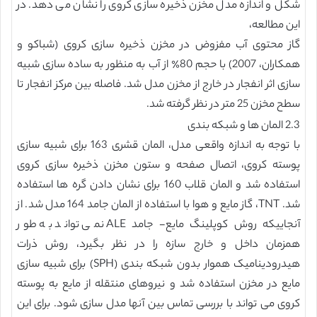
شکل و اندازه مدل مخزن ذخیره سازی کروی را نشان می دهد. در
این مطالعه،
گاز محتوی آب مفزوض در مخزن ذخیره سازی کروی (شباکو و
همکاران، 2007) با حجم 80٪ از آب به منظور به ساده سازی شبیه
سازی اثر انفجار در خارج از مخزن مدل شد. فاصله بین مرکز انفجار تا
سطح مخزن 25 متر در نظر گرفته شد.
2.3 المان ها و شبکه بندی
با توجه به اندازه واقعی مدل، المان قشری 163 برای شبیه سازی
پوسته کروی، اتصال صفحه و ستون مخزن ذخیره سازی کروی
استفاده شد و المان قلاب 160 برای نشان دادن گره ها استفاده
شد. TNT، گاز مایع و هوا با استفاده از المان جامد 164 مدل شد. از
آنجاییکه روش کوپلینگ مایع- جامد ALE نمی تواند به طور
همزمان داخل و خارج سازه را در نظر بگیرد، روش ذرات
هیدرودینامیک هموار بدون شبکه بندی (SPH) برای شبیه سازی
مایع در مخزن استفاده شد و نیروهای منتقله از مایع به پوسته
کروی می تواند با بررسی تماس بین آنها مدل سازی شود. برای این