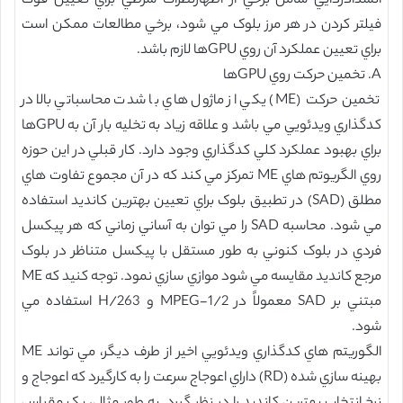
انسدادزدايي شامل برخي از اظهارنظرات شرطي براي تعيين قوت
فيلتر کردن در هر مرز بلوک مي شود، برخي مطالعات ممکن است
براي تعيين عملکرد آن روي GPUها لازم باشد.
A. تخمين حرکت روي GPUها
تخمين حرکت (ME) يکي از ماژول هاي با شدت محاسباتي بالا در
کدگذاري ويدئويي مي باشد و علاقه زياد به تخليه بار آن به GPUها
براي بهبود عملکرد کلي کدگذاري وجود دارد. کار قبلي در اين حوزه
روي الگريوتم هاي ME تمرکز مي کند که در آن مجموع تفاوت هاي
مطلق (SAD) در تطبيق بلوک براي تعيين بهترين کانديد استفاده
مي شود. محاسبه SAD را مي توان به آساني زماني که هر پيکسل
فردي در بلوک کنوني به طور مستقل با پيکسل متناظر در بلوک
مرجع کانديد مقايسه مي شود موازي سازي نمود. توجه کنيد که ME
مبتني بر SAD معمولاً در MPEG-1/2 و H/263 استفاده مي
شود.
الگوريتم هاي کدگذاري ويدئويي اخير از طرف ديگر، مي تواند ME
بهينه سازي شده (RD) داراي اعوجاج سرعت را به کارگيرد که اعوجاج و