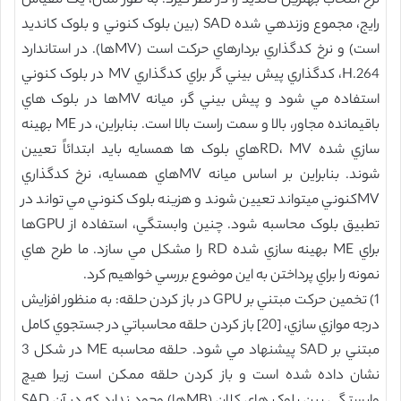
نرخ انتخاب بهترين کانديد را در نظر گيرد. به طور مثال، يک مقياس
رايج، مجموع وزندهي شده SAD (بين بلوک کنوني و بلوک کانديد
است) و نرخ کدگذاري بردارهاي حرکت است (MVها). در استاندارد
H.264، کدگذاري پيش بيني گر براي کدگذاري MV در بلوک کنوني
استفاده مي شود و پيش بيني گر، ميانه MVها در بلوک هاي
باقيمانده مجاور، بالا و سمت راست بالا است. بنابراين، در ME بهينه
سازي شده RD، MVهاي بلوک ها همسايه بايد ابتدائاً تعيين
شوند. بنابراين بر اساس ميانه MVهاي همسايه، نرخ کدگذاري
MV‌کنوني ميتواند تعيين شوند و هزينه بلوک کنوني مي تواند در
تطبيق بلوک محاسبه شود. چنين وابستگي، استفاده از GPUها
براي ME بهينه سازي شده RD را مشکل مي سازد. ما طرح هاي
نمونه را براي پرداختن به اين موضوع بررسي خواهيم کرد.
1) تخمين حرکت مبتني بر GPU در باز کردن حلقه: به منظور افزايش
درجه موازي سازي، [20] باز کردن حلقه محاسباتي در جستجوي کامل
مبتني بر SAD پيشنهاد مي شود. حلقه محاسبه ME در شکل 3
نشان داده شده است و باز کردن حلقه ممکن است زيرا هيچ