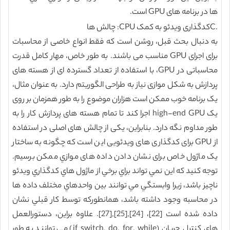
ها در برنامه های GPU است.
.Cکدگذاری ویدئو به کمک CPU: چالش ها
به دنبال بحث قبل، روشن است که فقط انواع خاصی از محاسبات
برای اجرای GPU مناسب می باشند. به طور خاص، مهار کامل قدرت
محاسباتی در GPU، با استفاده از تعداد گسترده ای از هسته های
پردازش به شکل موازی نیاز به طراحی الگوریتم دارد. به عنوان مثال،
یک برنامه خوب ممکن است هزاران موضوع را به طور همزمان بر روی
یک high-end GPU اجرا کند تا تمام هسته های پردازش کار را به
طور مداوم نگه دارد. بنابراین، یکی از چالش های اصلی در استفاده
از GPU برای کدگذاری های ویدئویی این است که چگونه به ساختار
یک ماژول خاص برای نشان دادن داده های موازي ممکن برسیم.
توجه کنيد که اين نمي تواند براي برخي از ماژول هاي کدگذاري ويدئو
ناچيز باشد، زيرا وابستگي مي توانند بين واحدهاي مختلف داده ها
در محاسبه وجود داشته باشد، همانطورکه توسط کار قبلي نشان
داده شده است [22]، [24],[25],[27]. علاوه براين، دستورالعمل
هاي کنترل جريان (if switch, do, for, while) مي توانند به طور