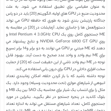
وابستگي بين بلوک هاي کلان (MBها) وجود ندارد که در آن SAD
به عنوان مقياسي براي تطبيق استفاده مي شود. به علت
محدوديت منبع در GPU هاي اوليه، الگوريتم [20] بايد در دو پاس
جداگانه پارتيشن بندي شود به طوري که حافظه GPU مي تواند
دستورالعمل ها را جاسازي نمايد. آزمايشات در [20] در مقايسه به
ME جستجوي کامل روي يک Intel Pentium 4 3.0GHz CPU و
روي NVIDIA GeForce 6800 GT GPU و نتايج پيشنهاد مي
دهند که ME مبتني بر GPU مي توانند به دو برابر و14 برابر تسريع
براي ME نيم واحد و واحد عدد صحيح به دست آيند. بهبود قابل
توجه در ME نيم واحد ناشي از اين حقيقت است که [20] از حمايت
سخت افزاري داخلي در GPU براي درون يابي استفاده مي کند.
توجه داشته باشيد که با باز کردن حلقه، امکان زمانبندي تعداد
انبوهي از شيارهاي موازي (تحت محدوديت وسيله) وجود دارد. يک
مثال را براي انتساب يک شيار براي محاسبه يک SAD بين يک MB و
بلوک کانديد در پنجره جستجو در نظر بگيريد. بنابراين در مورد
جستجوي کامل، تعداد شيارهاي مستقل مي تواند به اندازه تعداد