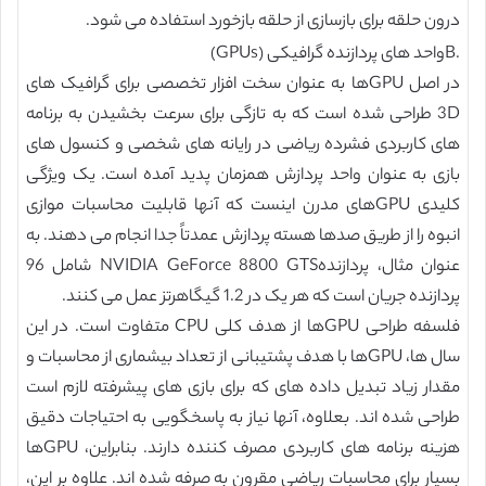
درون حلقه برای بازسازی از حلقه بازخورد استفاده می شود.
.Bواحد های پردازنده گرافیکی (GPUs)
در اصل GPUها به عنوان سخت افزار تخصصی برای گرافیک های
3D طراحی شده است که به تازگی برای سرعت بخشیدن به برنامه
های کاربردی فشرده ریاضی در رایانه های شخصی و کنسول های
بازی به عنوان واحد پردازش همزمان پدید آمده است. یک ویژگی
کلیدی GPUهای مدرن اینست که آنها قابلیت محاسبات موازی
انبوه را از طریق صدها هسته پردازش عمدتاً جدا انجام می دهند. به
عنوان مثال، پردازندهNVIDIA GeForce 8800 GTS شامل 96
پردازنده جریان است که هر یک در 1.2 گیگاهرتز عمل می کنند.
فلسفه طراحی GPUها از هدف کلی CPU متفاوت است. در این
سال ها، GPUها با هدف پشتیبانی از تعداد بیشماری از محاسبات و
مقدار زیاد تبدیل داده های که برای بازی های پیشرفته لازم است
طراحی شده اند. بعلاوه، آنها نیاز به پاسخگویی به احتیاجات دقیق
هزینه برنامه های کاربردی مصرف کننده دارند. بنابراین، GPUها
بسیار برای محاسبات ریاضی مقرون به صرفه شده اند. علاوه بر این،