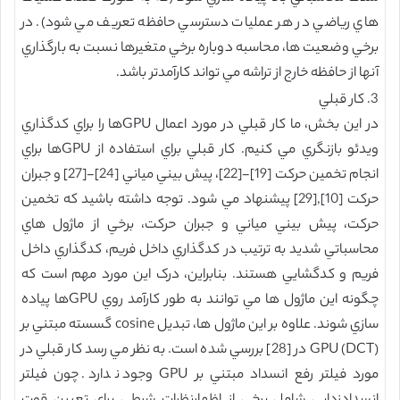
هاي رياضي در هر عمليات دسترسي حافظه تعريف مي شود). در
برخي وضعيت ها، محاسبه دوباره برخي متغيرها نسبت به بارگذاري
آنها از حافظه خارج از تراشه مي تواند کارآمدتر باشد.
3. کار قبلي
در اين بخش، ما کار قبلي در مورد اعمال GPUها را براي کدگذاري
ويدئو بازنگري مي کنيم. کار قبلي براي استفاده از GPUها براي
انجام تخمين حرکت [19]-[22]، پيش بيني مياني [24]-[27] و جبران
حرکت [10],[29] پيشنهاد مي شود. توجه داشته باشيد که تخمين
حرکت، پيش بيني مياني و جبران حرکت، برخي از ماژول هاي
محاسباتي شديد به ترتيب در کدگذاري داخل فريم، کدگذاري داخل
فريم و کدگشايي هستند. بنابراين، درک اين مورد مهم است که
چگونه اين ماژول ها مي توانند به طور کارآمد روي GPUها پياده
سازي شوند. علاوه بر اين ماژول ها، تبديل cosine گسسته مبتني بر
GPU (DCT) در [28] بررسي شده است. به نظر مي رسد کار قبلي در
مورد فيلتر رفع انسداد مبتني بر GPU وجود ندارد. چون فيلتر