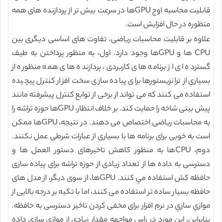
قابلیت محاسبه اوج GPUها در سرعت بیش تر از پردازنده های همه
منظوره در حال افزایش است.
علاوه بر قابلیت محاسبات ریاضی، تفاوت های اساسی دیگری بین
CPU ها و GPUها وجود دارد. اول، به منظور پرداختن به طیف
گسترده ای از برنامه های کاربردی، پردازنده های همه منظوره از
بسیاری از ترانزیستورها برای پیاده سازی سخت افزار کنترل پیچیده
استفاده می کنند که می تواند از برخی از توابع کنترل پیشرفته مانند
پیش بینی شاخه را حمایت کند. بر خلاف انتظار، GPUها حوزه تراشه را
به محاسبات ریاضی اختصاص می دهند. در نتیجه، GPUها ممکن
است به خوبی برای برنامه ها با بسیاری از عبارات شرطی عمل نکنند.
دوم، CPUها به منظور کاهش تاخیرهای دستور العمل ها و
دسترسی به داده ها از تعداد زیادی از حوزه تراشه برای پیاده سازی
حافظه کش استفاده مي کنند. GPUها، از سوی دیگر، از مدل های
حافظه بسیار ساده تر استفاده می کنند، اما با تکیه بر درجه بالایی از
موازي سازي در نرم افزار برای مخفی کردن تاخیر دسترسی به حافظه.
بنابراین، این مورد در راس مواجهه مقدار زیادی از موازي سازي داده