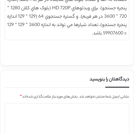
دفعات MBها و تعداد بلوک هاي نماينده در هر MB باشد (اندازه
پنجره جستجو). براي ويدئوهاي HD 720P (بلوک هاي کلان 1280 *
720 * 3600 در هر فريم). و گستره جستجوي 64 (129 * 129 اندازه
پنجره جستجو)، تعداد شيارها مي تواند به اندازه 3600 * 129 * 129
= 59907600 باشد.
دیدگاهتان را بنویسید
نشانی ایمیل شما منتشر نخواهد شد.
بخش‌های موردنیاز علامت‌گذاری شده‌اند
*
د
ی
د