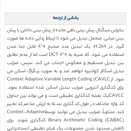
بخشی از ترجمه
بنابراین سیگنال پیش بینی باقی مانده از پیش بینی داخلی یا پیش
بینی میانی، متحمل تبدیل می شود تا ارتباط زدایی داده ها صورت
گیرد. در H.264، یک تبدیل عدد صحیح 4*4 قابل جدا شدن
استفاده می شود، که شبیه به DCT 4*4 است اما از عدم تطابق
بین تبدیل مستقیم و معکوس اجتناب می کند. سپس، ضرایب
تبدیل اسکالر کوانتیزه خواهد شد و به صورت زیگزاگ اسکن می
شود. از Context Adaptive Variable Length Coding (CAVLC
برای کدگذاری آنتروپی ضرایب تبدیل اسکن شده استفاده نمود.
CAVLCیک نقشه کدگذاری تطبیقی است، و می تواند بین جداول
کد واژه مختلف در طول کدگذاری بسته به ارزش عناصر کد تغییر
کند. متناوباً، ضرایب تبدیل می توانند توسطContext-Adaptive
Binary Arithmetic Coding (CABAC) کدگذاری شوند. برای
کاهش مسدود شدن مصنوعات، یک فیلتر تطبیقی انسدادزدایی