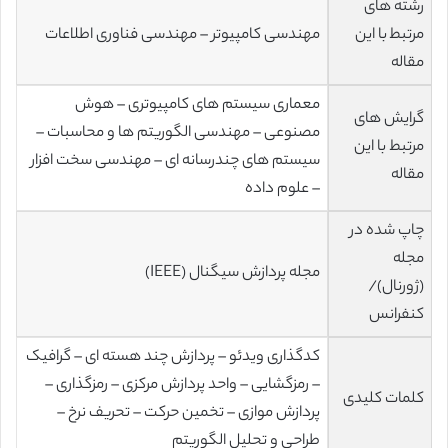
رشته های
مرتبط با این
مهندسی کامپیوتر – مهندسی فناوری اطلاعات
مقاله
معماری سیستم های کامپیوتری – هوش
گرایش های
مصنوعی – مهندسی الگوریتم ها و محاسبات –
مرتبط با این
سیستم های چندرسانه ای – مهندسی سخت افزار
مقاله
– علوم داده
چاپ شده در
مجله
مجله پردازش سیگنال (IEEE)
(ژورنال)/
کنفرانس
کدگذاری ویدئو – پردازش چند هسته ای – گرافیک
– رمزگشایی – واحد پردازش مرکزی – رمزگذاری –
کلمات کلیدی
پردازش موازی – تخمین حرکت – تحریف نرخ –
طراحی و تحلیل الگوریتم