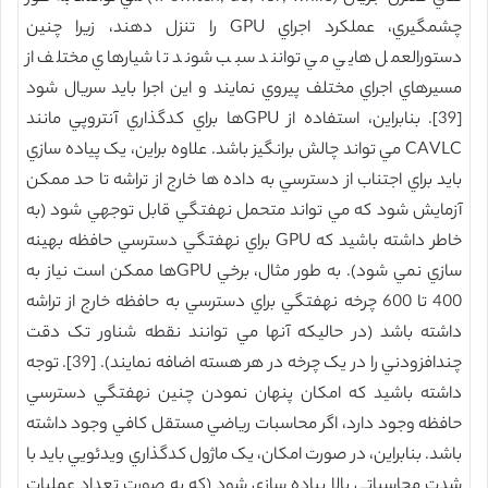
چشمگيري، عملکرد اجراي GPU را تنزل دهند، زيرا چنين
دستورالعمل هايي مي توانند سبب شوند تا شيارهاي مختلف از
مسيرهاي اجراي مختلف پيروي نمايند و اين اجرا بايد سريال شود
[39]. بنابراين، استفاده از GPUها براي کدگذاري آنتروپي مانند
CAVLC مي تواند چالش برانگيز باشد. علاوه براين، يک پياده سازي
بايد براي اجتناب از دسترسي به داده ها خارج از تراشه تا حد ممکن
آزمايش شود که مي تواند متحمل نهفتگي قابل توجهي شود (به
خاطر داشته باشيد که GPU براي نهفتگي دسترسي حافظه بهينه
سازي نمي شود). به طور مثال، برخي GPUها ممکن است نياز به
400 تا 600 چرخه نهفتگي براي دسترسي به حافظه خارج از تراشه
داشته باشد (در حاليکه آنها مي توانند نقطه شناور تک دقت
چندافزودني را در يک چرخه در هر هسته اضافه نمايند). [39]. توجه
داشته باشيد که امکان پنهان نمودن چنين نهفتگي دسترسي
حافظه وجود دارد، اگر محاسبات رياضي مستقل کافي وجود داشته
باشد. بنابراين، در صورت امکان، يک ماژول کدگذاري ويدئويي بايد با
شدت محاسباتي بالا پياده سازي شود (که به صورت تعداد عمليات