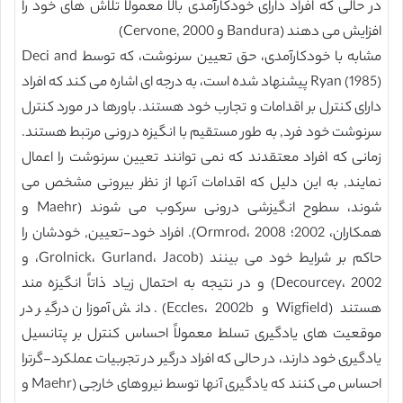
در حالی که افراد دارای خودکارآمدی بالا معمولاً تلاش های خود را
افزایش می دهند (Bandura و Cervone, 2000)
مشابه با خودکارآمدی، حق تعیین سرنوشت، که توسط Deci and
Ryan (1985) پیشنهاد شده است، به درجه ای اشاره می کند که افراد
دارای کنترل بر اقدامات و تجارب خود هستند. باورها در مورد کنترل
سرنوشت خود فرد, به طور مستقیم با انگیزه درونی مرتبط هستند.
زمانی که افراد معتقدند که نمی توانند تعیین سرنوشت را اعمال
نمایند, به این دلیل که اقدامات آنها از نظر بیرونی مشخص می
شوند، سطوح انگیزشی درونی سرکوب می شوند (Maehr و
همکاران، 2002؛ Ormrod، 2008). افراد خود-تعیین, خودشان را
حاکم بر شرایط خود می بینند (Grolnick، Gurland، Jacob، و
Decourcey، 2002) و در نتیجه به احتمال زیاد ذاتاً انگیزه مند
هستند (Wigfield و Eccles، 2002b). دانش آموزان درگیر در
موقعیت های یادگیری تسلط معمولاً احساس کنترل بر پتانسیل
یادگیری خود دارند، در حالی که افراد درگیر در تجربیات عملکرد-گرترا
احساس می کنند که یادگیری آنها توسط نیروهای خارجی (Maehr و