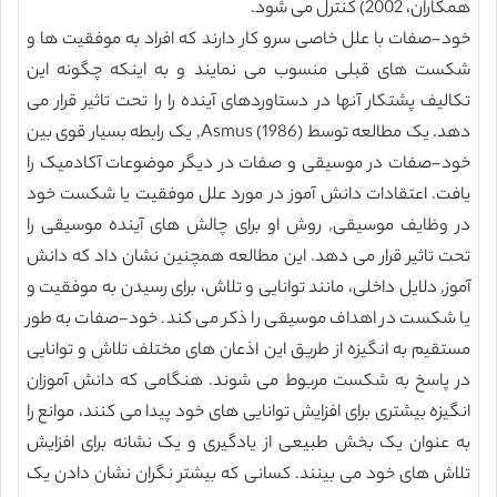
همکاران، 2002) کنترل می شود.
خود-صفات با علل خاصی سرو کار دارند که افراد به موفقیت ها و
شکست های قبلی منسوب می نمایند و به اینکه چگونه این
تکالیف پشتکار آنها در دستاوردهای آینده را را تحت تاثیر قرار می
دهد. یک مطالعه توسط Asmus (1986), یک رابطه بسیار قوی بین
خود-صفات در موسیقی و صفات در دیگر موضوعات آکادمیک را
یافت. اعتقادات دانش آموز در مورد علل موفقیت یا شکست خود
در وظایف موسیقی, روش او برای چالش های آینده موسیقی را
تحت تاثیر قرار می دهد. این مطالعه همچنین نشان داد که دانش
آموز, دلایل داخلی، مانند توانایی و تلاش، برای رسیدن به موفقیت و
یا شکست در اهداف موسیقی را ذکر می کند. خود-صفات به طور
مستقیم به انگیزه از طریق این اذعان های مختلف تلاش و توانایی
در پاسخ به شکست مربوط می شوند. هنگامی که دانش آموزان
انگیزه بیشتری برای افزایش توانایی های خود پیدا می کنند، موانع را
به عنوان یک بخش طبیعی از یادگیری و یک نشانه برای افزایش
تلاش های خود می بینند. کسانی که بیشتر نگران نشان دادن یک