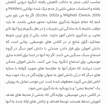
مناسب اغلب منجر به دخالت کاهش یافته، انگیزه درونی کاهش
یافته و احساسات منفی ناشی از عدم درک شده توانایی (Molden و
Dweck، 2000؛ Wigfield و Eccles، 2002a). اگر چه من باور نمی
کنم که تمام شرایط یادگیری عملکرد-محور منفی باشند، ما باید
مراقب باشیم تا به سادگی این تجربیات را در نظر بگیریم زیرا آنها تاثیر
مخرب بر یادگیری دانش آموز ندارند. شاید یکی از رایج ترین شرایط
عملکرد-گرای شایع تر در کلاس های موسیقی, زمانی است که
دانش آموزان برای قرار دادن صندلی با دانش آموز دیگر در گروه
استماع سبک سنگین می کنند. اگر چه آنها در ابتدا برای آماده سازی
موسیقی برای استماع انگیزه پیدا می کنند، دانش آموزان ممکن
است دریابند که تمرکز آنها به مقایسه های صورت گرفته با ستاره
های دیگر که در آن دانش آموز به عنوان نوازندگان در یک جهت رتبه
خاص قرار می گیرند معطوف شده است. این موجب تمایل به پرورش
یک “محیط تیمی” و یا رویکرد به یادگیری نمی شود.
در کلاس درس موسیقی، نوازندگان که بخشی از محیط های هدف
آموزش تسلط هستند توسط اهداف و چالش های ارائه شده به آنها