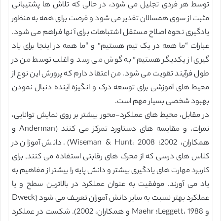
توسط هر فردی تجلیل می شود، در حالی که تلاش ها پشتیبانی
مثبت از سوی همسالان تقدیر می شود و فرصت برای همه به منظور
یادگیری نحوه اصلاح مستقل اشتباهات برای آنها فراهم می شود.
عبارات “ما همه در یک تیم هستیم” و “ما همه در اینجا برای یاد
گیری از یکدیگر هستیم” به گوش می رسد و اغلب توسط من در
طول فرآیند تقویت می شود. من اعتقاد دارم که پرورش این نوع از
محیط های آموزشی برای توسعه درک و انگیزه آینده دنبال نمودن
بهبود شخصی بسیار مهم است.
در مقابل، محیط های عملکرد-محور بیشتر بر روی نمایش توانایی،
نمرات، و مقایسه های دستاورد تمرکز می کنند (Anderman و
همکاران، 2002؛ Wiseman & Hunt، 2008). دانش آموزان در
کلاس های درسی که از محرک های رقابتی استفاده می کنند, برای
کاربرد مهارت های یادگیری بیشتر و دانش پایه را بیشتر از مفاهیم به
یاد می آورند. موفقیت به عنوان عملکرد در بالاترین سطح و یا
عملکرد بهتر نسبت به سایر دانش آموزان تعریف می شود (Dweck
و Leggett، 1988؛ Maehr و همکاران، 2002). شکست در عملکرد