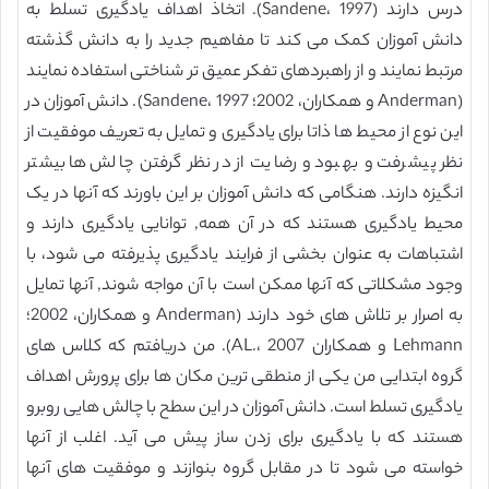
درس دارند (Sandene، 1997). اتخاذ اهداف یادگیری تسلط به
دانش آموزان کمک می کند تا مفاهیم جدید را به دانش گذشته
مرتبط نمایند و از راهبردهای تفکر عمیق تر شناختی استفاده نمایند
(Anderman و همکاران، 2002؛ Sandene، 1997). دانش آموزان در
این نوع از محیط ها ذاتا برای یادگیری و تمایل به تعریف موفقیت از
نظر پیشرفت و بهبود و رضایت از در نظر گرفتن چالش ها بیشتر
انگیزه دارند. هنگامی که دانش آموزان بر این باورند که آنها در یک
محیط یادگیری هستند که در آن همه, توانایی یادگیری دارند و
اشتباهات به عنوان بخشی از فرایند یادگیری پذیرفته می شود، با
وجود مشکلاتی که آنها ممکن است با آن مواجه شوند, آنها تمایل
به اصرار بر تلاش های خود دارند (Anderman و همکاران، 2002؛
Lehmann و همکاران AL.، 2007). من دریافتم که کلاس های
گروه ابتدایی من یکی از منطقی ترین مکان ها برای پرورش اهداف
یادگیری تسلط است. دانش آموزان در این سطح با چالش هایی روبرو
هستند که با یادگیری برای زدن ساز پیش می آید. اغلب از آنها
خواسته می شود تا در مقابل گروه بنوازند و موفقیت های آنها