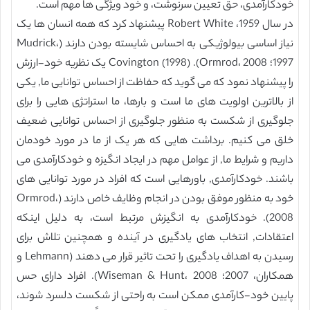
خودکارآمدی، حق تعیین سرنوشت، و خود ویژگی ها مهم است.
در سال 1959، Robert White پیشنهاد کرد که همه انسان ها یک
نیاز اساسی بیولوژیکی به احساس شایسته بودن دارند (Mudrick،
1997؛ Ormrod، 2008). Covington (1998) یک نظریه خود-ارزش
را پیشنهاد نمود که می گوید که حفاظت از احساس توانایی ما, یکی
از بالاترین اولویت های ما است و بارها، ما استراتژی هایی را برای
جلوگیری از شکست به منظور جلوگیری از احساس توانایی ضعیف
خلق می کنیم. برداشت هایی که هر یک از ما در مورد خودمان
داریم و شرایط ما, از عوامل مهم در ایجاد انگیزه و خودکارآمدی می
باشند. خودکارآمدی, باورهایی است که افراد در مورد توانایی های
خود به منظور موفق بودن در انجام وظایف خاص دارند (Ormrod،
2008). خودکارآمدی به انگیزش مرتبط است، به دلیل اینکه
اعتقادات, انتخاب های یادگیری در آینده و همچنین تلاش برای
رسیدن به اهداف یادگیری را تحت تاثیر قرار می دهند (Lehmann و
همکاران، 2007؛ Wiseman & Hunt، 2008). افراد دارای حس
پایین خود-کارآمدی ممکن است به راحتی از شکست دلسرد شوند،