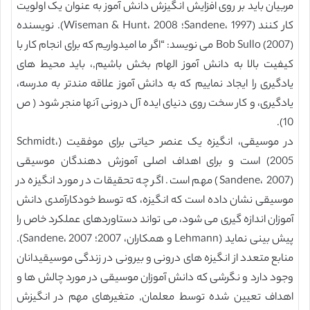
مربیان باید بر روی افزایش انگیزش دانش آموز به عنوان یک اولویت
کار کنند (Sandene، 1997؛ Wiseman & Hunt، 2008). نویسنده
Bob Sullo (2007) می نویسد: “اگر ما امیدواریم که برای انجام کار با
کیفیت بالا به دانش آموز الهام بخش باشیم,، باید محیط های
یادگیری را ایجاد نماییم که به دانش آموز علاقه مندتر به مدرسه،
یادگیری، و کار سخت روی دنیای ایده آل درونی آنها منجر شود ( ص
10).
در موسیقی، انگیزه یک عنصر حیاتی برای موفقیت (Schmidt،
2005) است و برای اهداف اصلی آموزش دهندگان موسیقی
(Sandene، 2007) مهم است. اگر چه تحقیقات در مورد انگیزه در
موسیقی نشان داده است که انگیزه، که توسط خودکارآمدی دانش
آموزان اندازه گیری می شود، می تواند دستاوردهای عملکرد خاص را
پیش بینی نماید (Lehmann و همکاران، 2007؛ Sandene، 2007).
منابع متعدد از انگیزه های درونی و بیرونی در زندگی موسیقیدانان
وجود دارد و نگرشی که دانش آموزان موسیقی در مورد چالش ها و
اهداف تعیین شده توسط معلمان, متغیرهای مهم در انگیزش