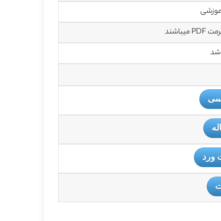
آموزشی
باشند
اشد
یسی
له
 ورد
ت