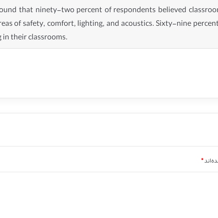
 found that ninety-two percent of respondents believed classro
reas of safety, comfort, lighting, and acoustics. Sixty-nine percen
 in their classrooms.
ه‌اند
*