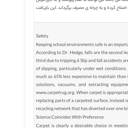
ر عمر کند. فرش هایی که به صورت تکه تکه می باشد می توانند به هم پیوسته و به جای فرش
 اصلاح کرده و به چرخه ی مصرف برگرداند .این بازیافت
Safety
Keeping school environments safe is an importa
According to Dr. Hedge, falls are the second le
third due to tripping.ó Slip and fall accidents a
of slipping, particularly under wet conditions
much as 65% less expensive to maintain than ha
solutions, vacuums, and extracting equipme
www.carpetrug.org. When carpet is appropriately
replacing parts of a carpeted surface, instead of
recycling network that has diverted over one bil
Science Coincides With Preference
Carpet is clearly a desirable choice in mee