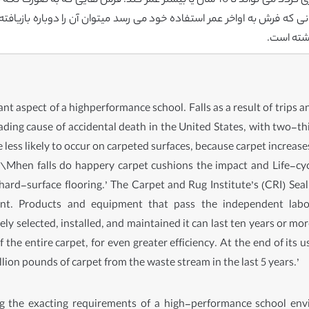
زمانی که فرش مناسبی اتخاب کرده و آن پهن و نگهداری گردد می تواند تا 10 سال یا بیشت
نی که فرش به اواخر عمر استفاده خود می رسد میتوان آن را دوباره بازیافته
nt aspect of a highperformance school. Falls as a result of trips 
ading cause of accidental death in the United States, with two-thi
re less likely to occur on carpeted surfaces, because carpet increas
. \Mhen falls do happery carpet cushions the impact and Life-cy
rd-surface flooring.’ The Carpet and Rug Institute’s (CRI) Seal
nt. Products and equipment that pass the independent labor
 selected, installed, and maintained it can last ten years or mor
 the entire carpet, for even greater efficiency. At the end of its u
lion pounds of carpet from the waste stream in the last 5 years.’
ting the exacting requirements of a high-performance school en