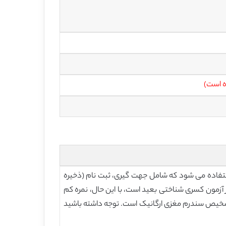
ه است)
تواند تجویز شود. MMSE به عنوان آزمونی برای شناخت استفاده می شود که شامل جهت گیری، ثبت نام (ذخیره
در آزمون کسری شناختی بعید است، با این حال، نمره کم
رای هیچ گونه تشخیص خاصی از این اختلال نیست. برای بیماران بستری حساسیت 87٪ و ویژگی 82٪ در تشخیص سندرم مغزی ارگانیک است. توجه داشته باشید