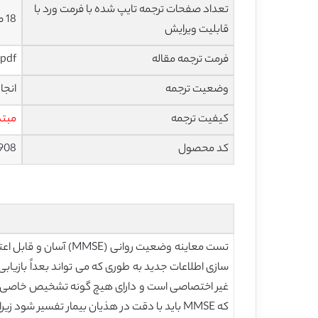
تعداد صفحات ترجمه تایپ شده با فرمت ورد با
18 صفحه با فونت 14 B Nazanin
قابلیت ویرایش
فرمت ترجمه مقاله
pdf و ورد تایپ شده با قابلیت ویرایش
وضعیت ترجمه
انجا
کیفیت ترجمه
مبتد
کد محصول
908
سازی اطلاعات جدید به طوری که می تواند بعداً بازیابی
که MMSE باید با دقت در هذیان بیمار تفسیر شود زیرا بیمار دارای اختلال در توجه است که با عملکرد آزمون تداخل دارد (11، 12).