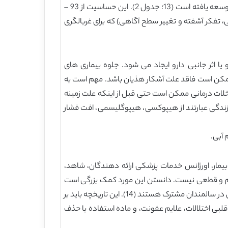
روش ارزیابی سردرگمی (CAM) به عنوان روشی آسان برای استفاده، حساس، ابزار خاص، و تشخیص قابل اعتماد و سریع هذیان توسعه یافته است (13؛ جدول 2). این حساسیت از 93 –
شروع حاد و دوره نوسان، بی توجهی، تفکر آشفته و تغییر سطح آگاهی) که برای غربالگری
 دارو و یا خروج، و یا اثر جانبی دارو ایجاد می شود. جلوه بیماری های
ممکن است فاقد علت آشکار هذیان باشد. مهم است به
خلات درمانی ممکن است حتی قبل از اینکه علت زمینه
 زندگی عبارتند از هیپوکسی، هیپوگلیسمی، افت فشار
 آبی.
مار، اورژانس خدمات پزشکی ارائه دهندگان، شاهد،
سلم و قطعی نیست. دانستن این مورد کمک بزرگی است
اگر به بیمار مدنظر دارای زوال عقل، تغییر حاد باشد. بررسی بسیار کامل از استفاده دارو مهم است، زمانی که داروهای بسیاری هذیان در سالمندان مشترک هستند (14). این تاریخچه باید بر
لبی اختلالات، علایم عفونت، و ماده استفاده یا حذف