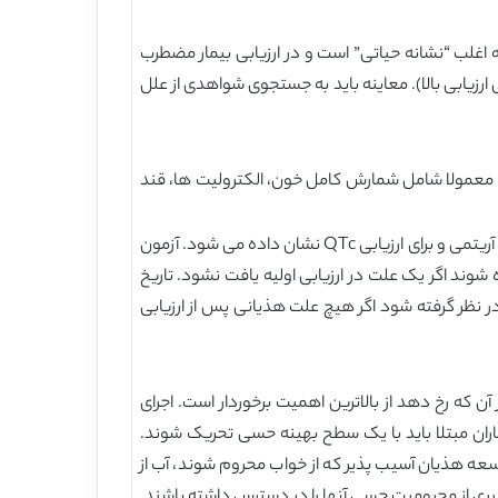
 اغلب “نشانه حیاتی” است و در ارزیابی بیمار مضطرب
هنی ارزیابی بالا). معاینه باید به جستجوی شواهدی از علل
وسط شک بالینی و پاسخ به مداخلات هدایت می شود (جدول 4). ارزیابی آزمایشگاه معمولا شامل شمارش کامل خون، الکترولیت ها، قند
آزمایش ادرار و رادیوگرافی قفسه سینه باید برای رد کردن عفونت به دست آید. یک الکتروکاردیوگرام برای ارزیابی ایسکمی میوکارد و آریتمی و برای ارزیابی QTc نشان داده می شود. آزمون
د اگر یک علت در ارزیابی اولیه یافت نشود. تاریخ
یکی نشانه های تصویربرداری اولیه هستند (17). تصویربرداری نیز باید در نظر گرفته شود اگر هیچ علت هذیانی پس از ارزیابی
 که رخ دهد از بالاترین اهمیت برخوردار است. اجرای
نه برای کاهش قابل ملاحظه خطر ابتلا به هذیان در بیماران بستری مسن تر نشان داده شده است (19 – 21). بیماران مبتلا باید با یک سطح بهینه حسی تحریک شوند.
سعه هذیان آسیب پذیر که از خواب محروم شوند، آب از
وگیری از محرومیت حسی آنها را در دسترس داشته باشند.