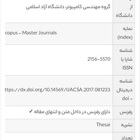
از
گروه مهندسی کامپیوتر، دانشگاه آزاد اسلامی
دانشگاه
نمایه
Scopus – Master Journals
(index)
شناسه
شاپا یا
2156-5570
ISSN
شناسه
دیجیتال
https://dx.doi.org/10.14569/IJACSA.2017.081233
– doi
رفرنس
دارای رفرنس در داخل متن و انتهای مقاله
✓
نشریه
Thesai
تعداد