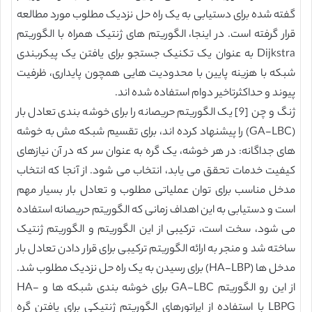
گفته شده برای دستیابی به یک راه حل نزدیک مطلوب مورد مطالعه
قرار گرفته است. در اینجا، الگوریتم های ژنتیک همراه با الگوریتم
Dijkstra به عنوان یک تکنیک جستجو برای یافتن یک پیکربندی
شبکه با هزینه پایین با محدودیت هایی همچون پایداری، ظرفیت
پیوند و حداکثرتاخیر دوام استفاده شده اند.
ژنگ و چن [9] یک الگوریتم حریصانه را برای خوشه بندی تعادل بار
(GA-LBC) را پیشنهاد کرده اند، برای تقسیم شبکه مش به خوشه
های جداگانه: در هر خوشه، یک گره به عنوان سر که در آن نیازهای
کیفیت خدمات تحقق می یابد، انتخاب می شود. از آنجا که انتخاب
مدخل مناسب برای توان عملیاتی مطلوب و تعادل بار بسیار مهم
است و دستیابی به این اهداف زمانی که الگوریتم حریصانه استفاده
می شود، سخت است، ترکیبی از این الگوریتم و الگوریتم ژنتیک
ساخته شد و منجر به ارائه الگوریتم ترکیبی برای قرار دادن تعادل بار
مدخل ها (HA-LBP) برای رسیدن به یک راه حل نزدیک مطلوب شد.
از این رو الگوریتم GA-LBC برای خوشه بندی شبکه ها و HA-
LBPG با استفاده از اپراتورهای الگوریتم ژنتیکی برای یافتن گره