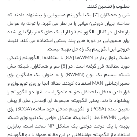
مطلوب را تضمین کنند.
شی و همکاران [7] یک الگوریتم مسیریابی را پیشنهاد دادند که
مداخله جریان درونی/میانی را در نظر می گیرد. با توجه به عوامل
بارتعادل در کانال، الگوریتم آنها از لینک های کمتر بارگذاری شده
برای مسیریابی در دوره های چند بخشی استفاده می کند. نتیجه
خروجی این الگوریتم یک راه حل بهینه نیست.
مشکل توازن بار در WMNها [8،9] با استفاده از الگوریتم ژنتیکی
مورد مطالعه قرار گرفته است. در [8] سو و همکاران. شبکه مش
شبکه بیسیم بک بون (BWMN) را به عنوان یک جایگزین برای
مسیر ارتباطی MAN استفاده کردند. مقاله آنها بر روی توپولوژی و
قرار دادن مدخل با حداقل هزینه متمرکز است. آنها دو الگوریتم را
پیشنهاد دادند، یعنی الگوریتم مجموعه ای ازمدخل های از پیش
تعیین شده (PGSA) و الگوریتم مدخل خود ساخته (SCGA) برای
طراحی BWMN ها. از آنجاییکه مشکل طراحی یک تیپولوژی شبکه
بهینه با یک درخت درختی یک مشکل NP سخت است، بنابراین
استفاده از الگوریتم فراشناختی در این مقاله همراه با دو الگوریتم