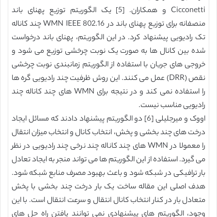
Cicconetti و همکاران. [5] یک الگوریتم توزیع پهنای باند
منصفانه برای توزیع پهنای باند در WMN IEEE 802.16 چند کاناله
تک رادیویی پیشنهاد کرد. در این الگوریتم، پهنای باند درخواست
شده بین کانال ها به صورت یک نوبت چرخشی توزیع می شود و
خروجی های جریان با استفاده از الگوریتم زمانبندی نوبت چرخشی
نقص (DRR) عمل می کنند. این روش ظرفیت چند رادیویی گره ها
را استفاده نمی کند و در نتیجه برای WMN های چند کاناله چند
رادیویی مناسب نیست.
اووک و میرجلیلی [6] دو الگوریتم پیشنهاد دادند که مسائل ایجاد
درخت های چند بخشی و پخش، انتخاب کانال و انتخاب میزان انتقال
را معمولا در WMN های چند کاناله چند نرخی چند رادیویی در نظر
می گیرد. استفاده از این الگوریتم ها می تواند منجر به ایجاد تعادل
بار ترافیکی در شبکه شود و باعث بهبود مصرف منابع شبکه شود.
هدف اصلی این مقاله ساخت یک بار درخت چند بخشی با پخش
متعادل بار در کنار انتخاب کانال انتقال و سرعت انتقال است. با این
وجود، الگوریتم های پیشنهادی نمی توانند یافتن راه حل های