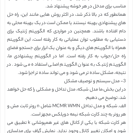
مناسب برای مدخل در هر خوشه پیشنهاد شد.
همانطور که در بالا ذکر شد، در اکثر روش هایی مانند این، راه حل
های پیشنهادی بهینه نیستند یا ممکن است در یک بهینه محلی به
دام افتاده باشند. همچنین در مواردی که الگوریتم ژنتیک برای
دستیابی به مطلوب توان عملیاتی به کار رفته است، این الگوریتم
همراه با الگوریتم های دیگر و به عنوان یک ابزار برای جستجو فضای
راه حل/جواب به کار رفته است. اما در الگوریتم پیشنهادی ما،
الگوریتم ژنتیک به عنوان الگوریتم اصلی استفاده می شود. در
نتیجه، مشکل ساده تر می شود و می تواند ساده تر اجرا شود.
3- مدل سیستم و توصیف مشکل
در این بخش،ما مدل شبکه، مدل تداخل و مشکلی را که حل خواهد
شد، توضیح می دهیم.
الف. شبکه و مدل تداخل MCMR WMN شامل n روتر ثابت مش و
هر روتر به چند کارت شبکه نیمه دوپلکس مجهز است.
هر کارت شبکه با یکی از کانال های غیر همپوشانی k تطبیق می
شود و امکان تغییر کانال وجود ندارد. نمایش گراف برای مدلسازی