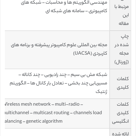
مهندسی الگوریتم ها و محاسبات – شبکه های
مرتبط با
کامپیوتری – سامانه های شبکه ای
این
مقاله
چاپ
شده در
مجله بین المللی علوم کامپیوتر پیشرفته و برنامه های
مجله
کاربردی (IJACSA)
(ژورنال)
شبکه مش بی سیم – چند رادیویی – چند کاناله –
کلمات
مسیریابی چند بخشی – تعادل بار کانال ها – الگوریتم
کلیدی
ژنتیک
کلمات
Wireless mesh network – multi-radio –
کلیدی
multichannel – multicast routing – channels load
انگلیسی
balancing – genetic algorithm
ارائه شده