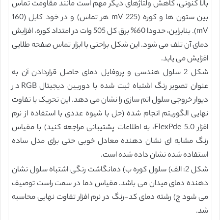
بالا کنونی، کاهش ولتاژهای دیگر مهم است مانند مقاومت تماس
بین ستون ها و کوره (225 mV هر تماس) و در خود کابل (160
mV). بنابراین، حدودا 60% برق کل 505 وات در امتداد کوره، افزایش
دمای آن تلف می شود. این شکل براحتی با ابزار تماس صفحه طلایی
افزایش می یابد.
شکل 2 سلول هندسی و پروفایل دمای حاصل قراردادن آن به
عنوان تصویر رنگ اشتباه ثبت شده با دوربین دیجیتال RGB در
دیوار خروجی سلول اتم سازی را نشان می دهد. این تحریک با تفاوت
نهایی الگوریتم انجام شده (حل با شیوه عددی با استفاده از نرم
افزار FlexPde 5.0، به اطلاعات پشتیبانی مراجعه کنید) با مقیاس
رنگ مشابه ای نشان دهنده معادل خوبی حتی برای مدل ساده
استفاده شده نشان داده شده است.
شکل 2: الف) سلول کوره ب) دمانگاشت رنگی اشتباه سلول نشان
دهنده دمای میدان می باشد. مقیاس دما در سمت راست توصیف
می شود ج) رشته دمای کد-رنگ در نرم افزار تفاوت نهایی محاسبه
شد.