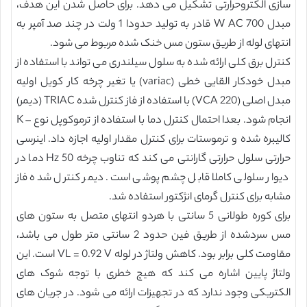
سازی الکتروحرارتی تشکیل می دهد. برای حاصل شدن این هدف،
مبدل 700 W AC قادر به تولید حدودا 1 ولت در چند صد آمپر به
انتهای لوله از طریق ستون مس خنک شده مربوط می شود.
کنترل برق کلی ارائه شده به سلول سیلندری می تواند با استفاده از
مبدل خودکار القایی خطی (variac) یا تغیر چرخه کار کویل اولیه
مبدل اصلی (220 VCA) با استفاده از فاز کنترل شده TRIAC (دیمر)
انجام شود. بعدا احتمال کنترل دما با استفاده از ترموکوپل نوع – K
کالیبره شده و ترموستات برای کنترل مقدار اولیه اجازه داد. اینرسی
حرارتی سلول حرارتی گارانتی می کند که تناوب چرخه 50 Hz دما در
دیوار سلولی کاملا قابل چشم پوشی است. دیمر کنترل شده فاز
مشابه برای کنترل گرمای انژکتور استفاده شد.
برای کوره طولانی 5 سانتی با هردو انتهای متصل به ستون های
مس سردشده از طریق فین حدود 2 سانتی متر طول می باشد،
مقاومت کلی برابر بود. کاهش ولتاژ در لوله VL = 0.92 V است. این
ولتاژ پایین اشاره می کند که هیچ خطری با توجه شوک های
الکتریکی وجود ندارد که در تجهیزات ارائه می شود. در جریان های