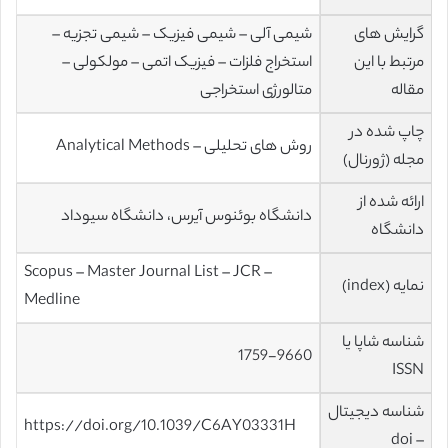
گرایش های
شیمی آلی – شیمی فیزیک – شیمی تجزیه –
مرتبط با این
استخراج فلزات – فیزیک اتمی – مولکولی –
مقاله
متالورژی استخراجی
چاپ شده در
روش های تحلیلی – Analytical Methods
مجله (ژورنال)
ارائه شده از
دانشگاه بوئنوس آیرس، دانشگاه سیوداد
دانشگاه
Scopus – Master Journal List – JCR –
نمایه (index)
Medline
شناسه شاپا یا
1759-9660
ISSN
شناسه دیجیتال
https://doi.org/10.1039/C6AY03331H
– doi