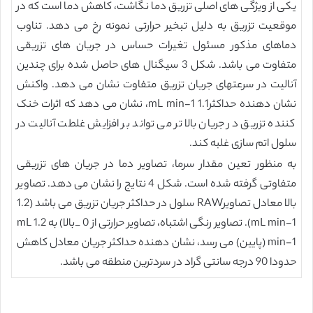
یکی از ویژگی های اصلی تزریق دما نگاشت، کاهش دما است که در
موقعیت تزریق به دلیل تبخیر حرارتی نمونه رخ می دهد. تناوب
دماهای مذکور مسئول تغیرات حساس در جریان های تزریقی
متفاوت می باشد. شکل 3 سیگنال های حاصل شده برای چندین
آنالیت در سرعتهای جریان تزریق متفاوت نشان می دهد. واکنش
نشان دهنده حداکثر1.1 mL min-1، نشان می دهد که اثرات خنک
کننده تزریق در جریان بالا تر می تواند بر افزایش غلطت آنالیت در
سلول اتم سازی غلبه کند.
به منظور تعین مقدار سرما، تصاویر دما در جریان های تزریقی
متفاوتی گرفته شده است. شکل 4 نتایج را نشان می دهد. تصاویر
بالا معادل تصاویرRAW سلول در حداکثر جریان تزریق می باشد (1.2
mL min-1). تصاویر رنگی اشتباه، تصاویر حرارتی از 0 _بالا) به 1.2 mL
min-1 (پایین) می رسد، نشان دهنده حداکثر جریان معادل کاهش
حدودا 90 درجه سانتی گراد در سردترین منطقه می باشد.