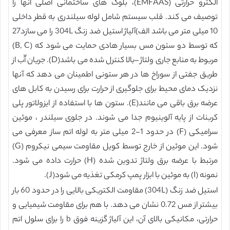
الکترو حرارتی (EMFAAS)، بلوک های ساختمانی اصلی انها را
توصیف می کند. قلب سیستم شامل لوله سیلندری به قطر داخلی
10 میلی متر می باشد الف)آلیاژ استیل ضد زنگ 304L را می سازد27
که توسط دو ستون مس بسیار هادی حمایت می شود که (B, C)
مربوط به منابع جاری ولتاژ –بالا کنترل شده می باشد(D). جریان آّب از
طریق جفتی از سوراخ ها در هر ستونی اطمینان می دهد که آنها
نزدیک دمای محیط برای جلوگیری از حرارت برای رسیدن به کابل های
عرضه برق باقی می مانند(E). ستون ها با استفاده از ایزولاتور پلی
کربنات از پایه آلوینیوم جدا می شوند. در جلوی سیلندر ، موئین
سرامیکی (F) در حدود 1-2 میلی متر به لوله اتم ساز معرفی می
شود. این موئین از خارج توسط کویل مقاومت سیمی نیکروم (G)
مرتبط با عرضه برق ولتاژ تدوین شده (H) حرارت داده می شود.
نمونه (I) به موئین با ابزار پمپ کرمکی تغذیه می شود(J).
استیل ضد زنگ (304L) مقاومت الکتریکی بالایی را در حدود 60 بار
بیشتر از مس 0.72 نشان می دهد. با هم برای مقاومت شیمیایی و
حرارتی، مکانیکی بالای آن، این آلیاژ گزینه فوق b را برای سلول اتم