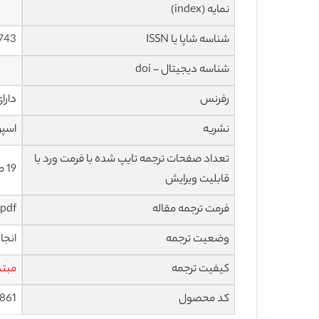
نمایه (index)
شناسه شاپا یا ISSN
743
شناسه دیجیتال – doi
رفرنس
دارا
نشریه
اسپرینگ
تعداد صفحات ترجمه تایپ شده با فرمت ورد با
19 صفحه با فونت 14 B Nazanin
قابلیت ویرایش
فرمت ترجمه مقاله
pdf و ورد تایپ شده با قابلیت ویرایش
وضعیت ترجمه
انجا
کیفیت ترجمه
مبتد
کد محصول
861