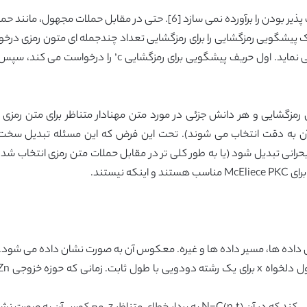
این حمله به ما می گوید که McEliece PKC غیرانعطاف پذیر بودن را برآورده نمی 
تواند هر متن رمزی داده شده c را با روش زیر رمزگشایی نماید
دون هر پیشگویی رمزگشایی و هر دانش جزئی در مورد متن مهنادار متناظر برای متن
رامترهای آن به دقت انتخاب می شوند). تحت این فرض که این مسئله تبدیل 
نی تبدیل شود (یا به طور کلی تر در مقابل حملات متن رمزی انتخاب شد
نیستند.