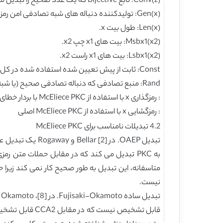
Conv(z): تابع Bijective که یک عدد صحیح را تبدیل می کند که در آن N=C(n,t) به بردار خطای متناظر z. معکوس آن به صورت نشان داده می شود.
Gen(x): تولیدکننده دنباله های شبه تصادفی امن رمزنگاری با طول دلخواه از بذر طول ثابت x.
Len(x): طول بیت x.
Msbx1(x2): بیت های x1 چپ x2.
Lsbx1(x2): بیت های x1 راست x2.
Const: ثابت از پیش تعیین شده استفاده شده در کل
Rand: منبع تصادفی که دنباله تصادفی صحیح (یا شبه تصادفی قابل تشخیص محاسباتی) را تولید می کند.
: رمزگذاری x با استفاده از McEliece PKC با بردار خطای z.
: رمزگشایی x با استفاده از McEliece PKC اصلی
4.2 تبدیلات نامناسب برای McEliece PKC
نیست.