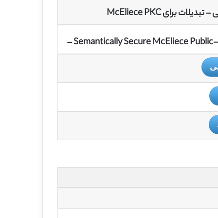
Semantically Secure McEliece Public
سی