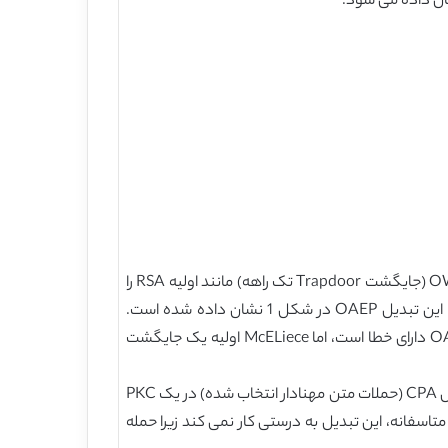
تبدیل OAEP. در [2] Bellar و Rogaway یک تبدیل عام به نام OAEP را پیشنهاد نمودند (پد رمزگشایی نامتقارن بهینه) که OWTP (جایگشت Trapdoor تک راهه) مانند اولیه RSA را
به PKC تبدیل می کند که در مقابل حملات متن رمزی انتخاب شده تطبیق غیرقابل تشخیص است (CCA2). McEliece PKC با این تبدیل OAEP در شکل 1 نشان داده شده است.
متاسفانه، این تبدیل به طور صحیح کار نمی کند زیرا حمله واکنش هنوز قابل کاربرد است. این بدین معنی نیست که تبدیل OAEP دارای خطا است، اما McELiece اولیه یک جایگشت
تبدیل ساده Fujisaki-Okamoto. در [8]، Fujisaki and Okamoto یک تبدیل ساده و عام را از PKC پیشنهاد نمودند که در مقابل CPA (حملات متن مهنادار انتخاب شده) در یک PKC
ت. McEliece PKC با این تبدیل در شکل 2 نشان داده شده است. متاسفانه، این تبدیل به درستی کار نمی کند زیرا حمله