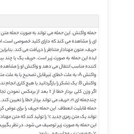
حریف، متون مهنادار متناظر را دریافت می کند. بنابراین این حمله به ص
کننده مناسب انتقال می دهد و واکنش او را مشاهده 
واکنش A: به علت خطای غیرقابل تصحیح یا به علت متن مهنادار بدون معنی، درخواست تکرار را به حریف بازگردانید.
واکنش B: یک تشکر را بازگردانید یا هیچ کاری انجام ندهید زیرا متن مهنادار مناسب m رمزگشایی شده است.
چندجمله ای n، حریف می تواند بردار خطا را تعیین کند. زمانی که بردار خطا تعیین شود، متن مهنادار متناظر به اسانی با استفاده از حمله GISD رمزگشایی می شود.
تواند یک متن رمزی جدید c’ را تولید کند که متن مهنادار آن از هر متن رمزی معین بدون شناختن m است [13,28].
c’ به صورت زیر محاسبه می شود