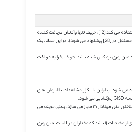
حمله واکنش. این حمله می تواند به صورت حمله متن رمزی-انتخاب شده (CCA) رده بندی شود، اما از فرضی ضعیف تر از CCA استفاده می کند [12]: حریف تنها واکنش دریافت کننده
ای را مشاهده می کند که دارای کلید خصوصی است، اما نیاز به دریافت متن مهنادار رمزگشایی شده آن ندارد (حمله مشابه به طور مستقل در [28] پیشنهاد می شود). در این حمله، یک
ایده این حمله به صورت زیر است. حریف یک یا چند بیت از متن رمزی هدف c را برعکس می کند. در نظر بگیرید که c’ نشاندهنده متن رمزی برعکس شده باشد. حریف c’ را به دریافت
از t بعد از برعکس نمودن تجاوز نکند، واکنش B مشاهده می شود. در غیراینصورت واکنش A مشاهده می شود. بنابراین با تکرار مشاهدات بالا، زمان های
حمله قابلیت انعطاف. این حمله حریف را برای عوض کردن هر بخش از متن مهنادار متناظر برای هر متن رمزی داده شده c بدون شناختن متن مهنادار m مجاز می سازد، یعنی حریف می
این حمله به صورت زیر توصیف می شود. در نظر بگیرید که G’[i] نشاندهنده سطر iام ماتریس عمومی G’ و نشاندهنده مجموعه ای از مختصات ij باشد که مقدار ان در 1 است. متن رمزی