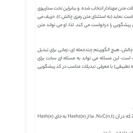
سازد [6]. حتی در مقابل حملات مجهول، مانند حملات متن مهنادار انتخاب شده. و بنابراین تحت سناریوی
متن رمزی انتخاب شده که در آن یک حریف می تواند یک پیشگویی رمزگشایی را برای رمزگشایی تعداد چندجمله ای متون رمزی درخواست نماید (به استثنای متن رمزی چالش c)، حریف می
. اول حریف پیشگویی برای رمزگشایی c’ را درخواست می کند، سپس پیشگویی را درخواست می کند. لذا، او می تواند متن
 رمزی چالش، هیچ الگوریتم چندجمله ای-زمانی برای تبدیل
سخت است، این مسئله می تواند به مسئله ای سخت برای
ه تطبیقی) با معرفی تبدیلات مناسب در کد پیشگویی
Hash(x): تابع هش یک راهه برای رشته دودویی با طول دلخواه x برای یک رشته دودویی با طول ثابت. زمانی که حوزه خزوجی Zn که در آن N=C(n,t). ما از Hashz(x) به جای Hash(x)