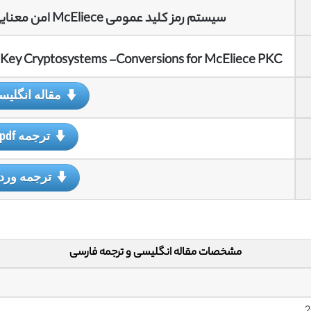
سیستم رمز کلید عمومی McEliece امن معنایی – تبدیلات برای McEliece PKC
-Key Cryptosystems -Conversions for McEliece PKC –
مقاله انگلی
ترجمه pdf
ترجمه ورد
مشخصات مقاله انگلیسی و ترجمه فارسی