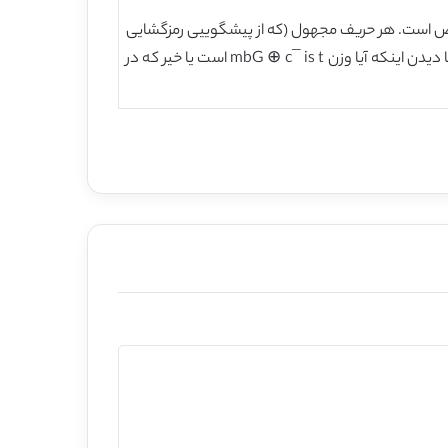
ده Fujisaki-Okamoto دارای خطا است، اما McEliece PKC حتی در مقابل CPA قابل تشخیص است. هر حریف مجهول (که از پیشگوییی رمزگشایی
استفاده نمی کند) می تواند حدی بزند که کدام پیام m0 و m1 متن مهنادار متناظر متن رمزی معین c برای McEliece PKC اصلی با دیدن اینکه آیا وزن mbG ⊕ c¯ is t است یا خیر که در