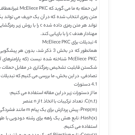
مهنادار هدف c را با بازیابی کند.
4 تبدیلات برای McEliece PKC
همانطور که در بخش 3 ذکر شد، ب
McEliece PKC شناخته شده نیست (که پا
شکستن قابلیت تشخیص رمزگذاری در مقابل حملات بحرا
تصادفی. در این بخش، ما بررسی می کنیم که تبدیلات برای McEliece PKC مناسب هستند و اینکه 
4.1 دستورات
ما از دستورات زیر در این مقاله استفاده می کنیم:
C(n,t): تعداد ترکیبات با اتخاذ t از n عنصر
Prep(m): پیش پردازش برای یک پیام m مانند فشردگی داده ها، مسیر داده ها و غیره. معکوس آن به صورت نشان داده می شود.
استفاده می کنیم.