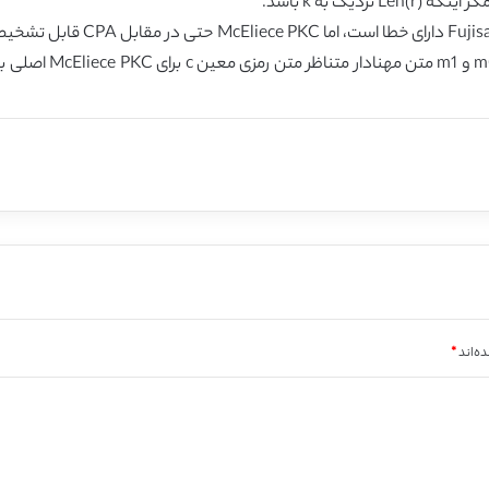
ک به k باشد.
این بدین معنی نیست که تبدیل سا
ه‌اند
*