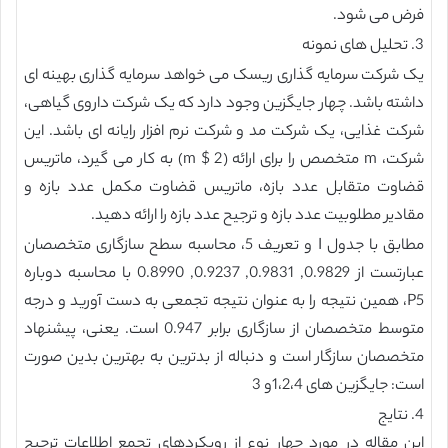
فرض می شود.
3. تحلیل های نمونه
یک شرکت سرمایه گذاری ریسک می خواهد سرمایه گذاری بهینه ای
داشته باشد. چهار جایگزین وجود دارد که یک شرکت داروی گیاهی،
شرکت غذایی، یک شرکت مد و شرکت نرم افزار رایانه ای باشد. این
شرکت، m متخصص را برای ارائه (m $ 2) به کار می گیرد، ماتریس
قضاوت متقابل عدد بازه، ماتریس قضاوت مکمل عدد بازه و
مقادیر مطلوبیت عدد بازه و ترجیح عدد بازه را ارائه دهید.
مطابق با جدول I و تعریف 5، محاسبه سطح سازگاری متخصصان
عبارتست از 0.9829, 0.9831, 0.9237, 0.8990 با محاسبه دوباره
P5، همین نتیجه را به عنوان نتیجه تجمعی به دست آورید و درجه
متوسط متخصصان از سازگاری برابر 0.947 است. یعنی، پیشنهاد
متخصصان سازگار است و دنباله از بدترین به بهترین بدین صورت
است: جایگزین های 1،2،4و 3
4. نتایج
این مقاله در مورد چهار نوع از رویکردهای تجمع اطلاعات ترجیح