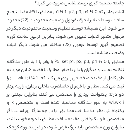
جامعه تصمیم گیری توسط شانس صورت می گیرد؟
اثبات زمانی که p1 ¼ 1, p2, p3, p4 ¼ 0, مطابق با P5، مقدار ترجیح
ساخت توسط متغیر انحراف فرمول وضعیت محدودیت (22) محدود
می شود، این همیشه توسط تنظیم وضعیت محدودیت دیگر در
فرمول متغیر انحراف تعیین می شود، بنابراین ترجیح ساخت گروه
تصمیم گیری توسط فرمول (22) ساخته می شود. دیگر اثبات
وضعیت مشابه است.
مطابق با P5, set p1, p2, p3, p4 ¼ 0 را برابر با 1 به طور جداگانه
تنظیم نمایید و دیگران را برابر با صفر، مطابق با قضیه 3، این مورد به
طور کامل از عقیده متخصص پیروی می کند که ، wk i ; i ¼ 1; … ; را
ثبت می کند. مطابق با فرمول حاصلضرب داخلی برداری، زاویه بردار
دو درجه یکنواخت برداری را منعکس می کند، بنابراین مبتنی بر
wi,wk i به طور جداگانه محاسبه شده است و متخصص k و
یکنواختی عقیده ساخت مطابق با درجه سازگاری است. اگر
متخصص k و یکنواختی عقیده ساخت مطابق با درجه خوب باشد،
بنابراین وزن متخصص باید بزرگ فرض شود، در غیراینصورت کوچک