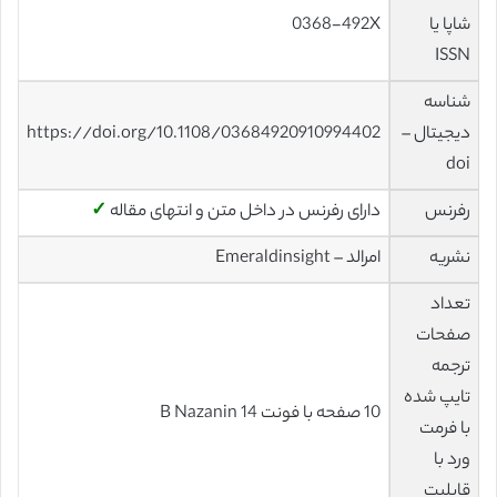
شاپا یا
0368-492X
ISSN
شناسه
دیجیتال –
https://doi.org/10.1108/03684920910994402
doi
رفرنس
دارای رفرنس در داخل متن و انتهای مقاله
✓
نشریه
امرالد – Emeraldinsight
تعداد
صفحات
ترجمه
تایپ شده
10 صفحه با فونت 14 B Nazanin
با فرمت
ورد با
قابلیت