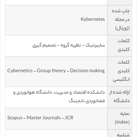
چاپ شده
در مجله
Kybernetes
(ژورنال)
کلمات
سایبرنتیک – نظریه گروه – تصمیم گیری
کلیدی
کلمات
کلیدی
Cybernetics – Group theory – Decision making
انگلیسی
ارائه شده از
دانشکده اقتصاد و مدیریت، دانشگاه هوانوردی و
دانشگاه
فضانوردی نانجینگ
نمایه
Scopus – Master Journals – JCR
(index)
شناسه