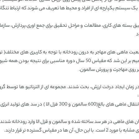
ت یک سیستم یکپارچه ای از افراد و محیط ها تعریف می شوند که ارتباط تن
رچوب و ابزاری را برای تلفیق بسته های کاری، مطالعات و مراحل تحقیق برای جمع اوری،پر
د
معیت ماهی های مهاجر به درون رودخانه با توجه به کاربری های مختلف( ت
توریسم) پیچیده بوده و نیازمند زمان زیادی است. تصمیم بر این شد که مقیاس 
بر روی مهاجرت و پرورش سالمون.
ر زمان ایجاد درخت ارزش، بحث شدند. مجموعه ای از الترناتیو ها توسط گ
1- انتقال ماهی از روی سد: این الترناتیو بر اساس ایده انتقال ماهی