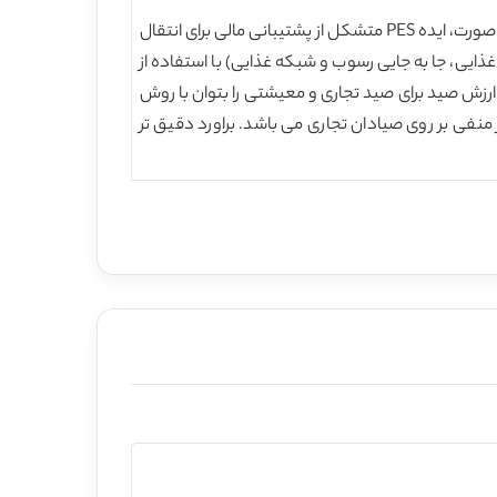
رویکرد مبتنی بر خدمات اکوسیستم بر کاربرد شیوه پرداخت برای خدمات اکوسیستم در تدوین الترناتیو ها متمرکز بوده است. در این صورت، ایده PES متشکل از پشتیبانی مالی برای انتقال
دمات پشتیباتی( چرخه عناصر غذایی، جا به جایی رسوب و شبکه غذایی) با استفاده از
زش صید برای صید تجاری و معیشتی را بتوان با روش
منفی بر روی صیادان تجاری می باشد. براورد دقیق تر