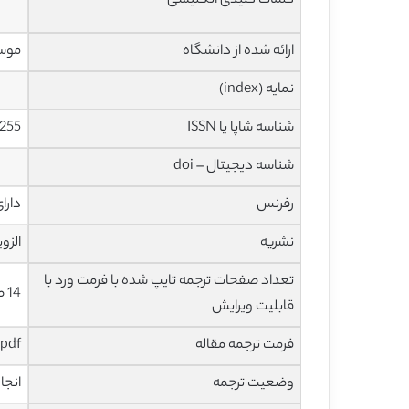
کلمات کلیدی انگلیسی
ارائه شده از دانشگاه
موسس
نمایه (index)
شناسه شاپا یا ISSN
255
شناسه دیجیتال – doi
رفرنس
دارا
نشریه
الزویر – 
تعداد صفحات ترجمه تایپ شده با فرمت ورد با
14 صفحه با فونت 14 B Nazanin
قابلیت ویرایش
فرمت ترجمه مقاله
pdf و ورد تایپ شده با قابلیت ویرایش
وضعیت ترجمه
انجا