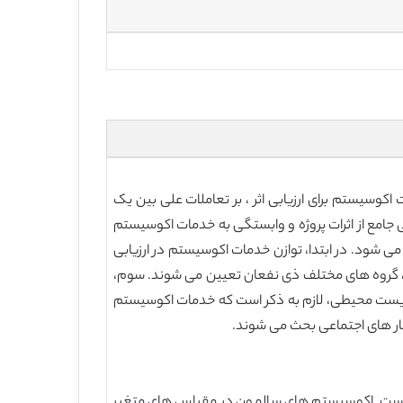
 خدمات اکوسیستم برای ارزیابی اثر ، بر تعاملات علی بین یک
 تغییر اکوسیستم تاکید می کند. ESR برای IA بر لزوم ایجاد یک ارزیابی جامع از اثرات پروژه و وابستگی به خدمات اکوسیستم
س منابع، مجموعه ای از فرضیات در خصوص شیوه کاربرد رویکرد ES در EIA از طریق چارچوب MCDA تدوین می شود. در ابتدا، توازن خدمات اکوسیستم در ارزیابی
ی، گروه های مختلف ذی نفعان تعیین می شوند. سوم،
 زیست محیطی، لازم به ذکر است که خدمات اکوسیستم
جار های اجتماعی بحث می شوند.
م است. اکوسیستم های سالمون در مقیاس های متغیر