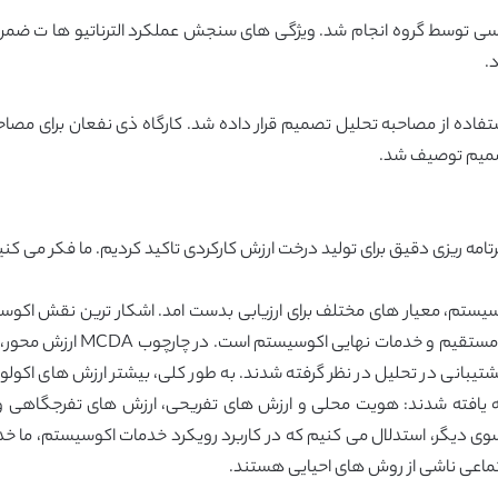
شناسی توسط گروه انجام شد. ویژگی های سنجش عملکرد الترناتیو ها ت ضمن
.
 ها و ترجیحات ذی نفعان در مدل MCDA با استفاده از مصاحبه تحلیل تصمیم قرار داده شد. کارگاه 
 تصمیم توصیف شد.
دهی چارچوب MCDA، ما بر اهمیت برتامه ریزی دقیق برای تولید درخت ارزش کارکردی تاکید کردیم.
 ها و خدمات اکوسیستم، معیار های مختلف برای ارزیابی بدست امد. اشکار ترین نقش
ارایه خدماتف تاکید اصلی بر مق
 MCDA ارزش محور، خدمات پشتیبانی در تحلیل در نظر گرفته شدند. به طور کلی، بیشتر ارز
ه یافته شدند: هویت محلی و ارزش های تفریحی، ارزش های تفرجگاهی و 
تصادی در درخت ارزش MCDA است. از سوی دیگر، استدلال می کنیم که در کاربرد رویکرد خدمات ا
ماعی ناشی از روش های احیایی هستند.