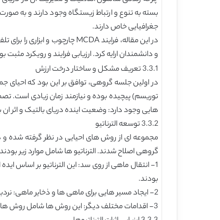
بسته به تنوع و ارتباط زیستگاه وجود دارند و به صور
جغرافیایی خاص دارند.
در این مقاله، فرایند MCDA چا
و دانشمندان ارایه کرد. ارزیابی فرایند و رویکرد مثبت بو
3.3.1 تعریف مشکل و ساختار درخت ارزش
در اولین جلسه گروهی، توافق بر این بود که احیای ج
هایی وجود دارد: وضعیت اینده دریای بالتیک و اثر ان 
3.3.2 توسعه الترناتیو
مجموعه ای از روش های احیایی در نظر گرفته شده و د
گروهی اصلاح شدند. الترناتیو ها شامل موارد زیر بودند:
بودند.
2- ایجاد مسیر هایی برای ماهی ها و ذخایر ماهی: نردبان های ماهی در هر سد ساخته شده و سالمون و قزل الا وارد رودخانه شدند.
3- اقدامات مختلف دیگر: این روش ها شامل روش های مشابه با مورد 2 است. با این حال، آن ها در مقیاس گسترده تر قرار دارند.