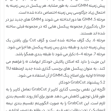
پیش زمینه GMM است. به طور مشابه، هر پیکسل در پس زمینه به
احتمال زیاد جزگاوسی پس زمینه اختصاص داده شده است.
مرحله 5. GMM ها دور انداخته می شوند و GMM های جدید نیز در
حال یادگیری از مجموعه پیکسل هایی که در مجموعه قبلی ساخته
شده اند هستند.
مرحله 6. یک گراف ساخته شده است و گراف Cut برای یافتن یک
پیش زمینه جدید و طبقه بندی پس زمینه پیکسل ها اجرا می شود.
مرحله 7. مرحله 4-6 تکرار می شود تا طبقه بندی همگرا باشد.
این مزیت را دارد که امکان پالایش خودکار ابهامات α را فراهم می
کند ، به عنوان پیکسل های برچسب گذاری شده جدید ازمنطقه TU
trimap اولیه برای اصلاح رنگ GMM از آن استفاده می شود.
5.2 پیشنهاد GrabCut خودکار.
اگرچه این نقص برچسب گذاری کاربر از GrabCut تعامل کاربر را به
طور قابل توجهی کاهش می دهد هنوز برای آغاز روند تقسیم بندی
لازم است. این GrabCut را به صورت الگوریتم تقسیم بندی نیمه
اتوماتیک / تحت نظارت تعریف می کند. در واقع به تصویر اجازه می