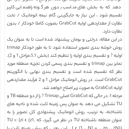
دهد که به بخش های مناسب بدون هر گونه راهنمایی کاربر
تقسیم شود ، این نیاز به جایگزینی گام نیمه اتوماتیک / تحت
نظارت از مقداردهی اولیه GrabCut بصورت کاملا خودکار / بدون
نظارت دارد.
در این مقاله، درختی و بومان پیشنهاد شده است تا به عنوان یک
روش خوشه بندی تصویر استفاده شود تا به طور خودکار trimap
اولیه ? و تقسیم بندی اولیه را تنظیم کند (بخش 5.1،مراحل 1 و 2).
تمایز بین trimap و تقسیم بندی رسمی کردن تجزیه منطقه مورد
نظر که تقسیم شده است و تقسیم بندی نهایی با الگوریتم
GrabCut است. در روش اتوماتیک مراحل 1 و 2 فرآیند مقداردهی
اولیه GrabCut به صورت زیر اصلاح خواهد شد.
مرحله 1: در حالی که GrabCut اصلی Trimap ? را از دو منطقه TB و
TU تشکیل می دهد به عنوان پس زمینه ثابت شده و ناحیه های
ناشناخته، به ترتیب، روش اتوماتیک پیشنهادی کل تصویر را به
عنوان منطقه ناشناخته TU در نظر می گیرد، که TU = {zi ϵ {z1,
…,zn,…,zN}} و I ϵ [1,…,N] . این یعنی که پیش زمینه ثابت یا