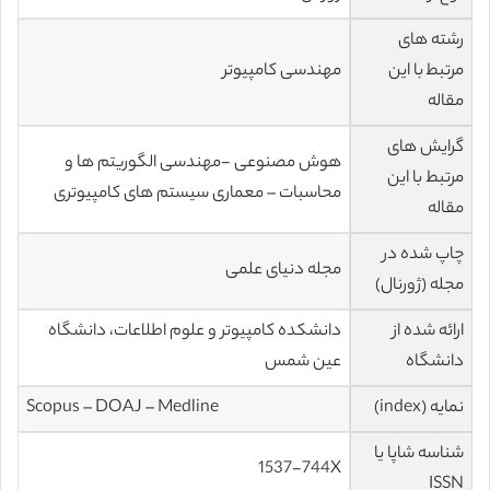
رشته های
مرتبط با این
مهندسی کامپیوتر
مقاله
گرایش های
هوش مصنوعی -مهندسی الگوریتم ها و
مرتبط با این
محاسبات – معماری سیستم های کامپیوتری
مقاله
چاپ شده در
مجله دنیای علمی
مجله (ژورنال)
ارائه شده از
دانشکده کامپیوتر و علوم اطلاعات، دانشگاه
دانشگاه
عین شمس
نمایه (index)
Scopus – DOAJ – Medline
شناسه شاپا یا
1537-744X
ISSN