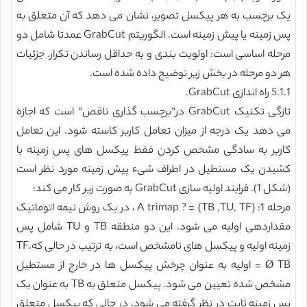
یک برچسب به هر پیکسل تصویر، نشان می دهد که آن متعلق به
پس زمینه یا پیش زمینه است. الگوریتم GrabCut عمدتا شامل دو
مرحله اساسی است: اولویت بندی و به حداقل رساندن تکرار. جزئیات
هر دو مرحله در بخش زیر توضیح داده شده است.
5.1.1 راه اندازی GrabCut.
تازگی تکنیک GrabCut در”برچسب گذاری ناقص” است که اجازه
می دهد یک درجه از میزان تعامل کاربر کاسته شود. این تعامل
کاربر به سادگی مشخص کردن فقط پیکسل های پس زمینه با
کشیدن یک مستطیل در اطراف شیء پیش زمینه مورد نظر است
(شکل 1). فرایند اولیه سازی GrabCut به صورت زیر کار می کند:
مرحله 1: A trimap ? = {TB ,TU, TF} ، در یک روش نیمه اتوماتیک
مقداردهی اولیه می شود. این دو منطقه TB و TU شامل پس
زمینه اولیه و پیکسل های نامشخص است، به ترتیب در حالی که.TF
= Ø TB اولیه به عنوان چرخش پیکسل ها در خارج از مستطیل
مشخص شده تعیین می شود. پیکسل متعلق به TB به عنوان یک
پس زمینه ثابت در نظر گرفته می شود، در حالی که پیکسل متعلق