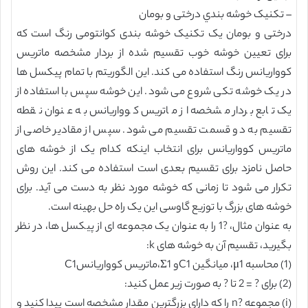
– تکنیک خوشه بندي درختی و بومان
درختی و بومان یک تکنیک خوشه بندی کوانتومی رنگ است که
برای تعیین خوشه خوب تقسیم شده از بردار مشخصه ماتریس
کوواریانس رنگ استفاده می کند. این الگوریتم با تمام پیکسل ها
در یک خوشه تکی شروع می شود. این خوشه سپس با استفاده از
یک تابع بردار مشخصه از ماتریس کوواریانس به عنوان نقطه
تقسیم به دو قسمت تقسیم می شود. سپس از مقادیر خاصی از
ماتریس کوواریانس برای انتخاب اینکه کدام یک از خوشه های
حاصل نامزد برای تقسیم بعدی است استفاده می کند. این روش
تکرار می شود تا زمانی که خوشه مورد نظر به دست می آید. برای
خوشه های بزرگ با توزیع گاوسی این یک راه حل بهینه است.
به عنوان مثال، ?1 را به عنوان یک مجموعه ای از پیکسل ها، در نظر
بگیرید، تقسیم آن به خوشه های k:
(1) محاسبه μ1، میانگین C1و Σ1،ماتریس کوواریانسC1
(2) برای ? = 2 تا ? به صورت زیر عمل کنید:
(i) مجموعه ?n را که دارای بزرگترین مقدار مشخصه است پیدا کنید و