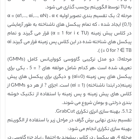
به TU توسط الگوریتم برچسب گذاری می شود.
مرحله 2: یک تقسیم بندی تصویر اولیه α = (α1,…, αi,…, αN) ، α ϵ
{0,1} ایجاد شده ، که تمام پیکسل های ناشناخته به طور آزمایشی
در کلاس پیش زمینه (α = 1 for i ϵ TU) قرار می گیرند و تمام
پیکسل های شناخته شده در این کلاس پس زمینه قرار می گیرند αi
= 0 for ? ∈ TB) ).
مرحله3: دو مدل ترکیبی گاووسی کوواریانس کامل (GMMs)
تعریف شده است ،هر کدام شامل مولفه های ? = 5 ، یکی برای
پیکسل های پس زمینه (αi=0) و دیگری برای پیکسل های پیش
زمینه(در ابتدا ناشناخته) (αi = 1) است. اجزای ? از هر دو GMMs از
کلاس های پیش زمینه و پس زمینه با استفاده از تکنیک خوشه
بندی درختی و بومان شروع می شوند.
5.1.2. بهینه سازی انرژی تکراری GrabCut.
تقسیم بندی نهایی برش گراف در مراحل زیر با استفاده از الگوریتم
بهینه سازی تکراری انجام می شود:
مرحله 4. هر پیکسل در کلاس پیشوند به احتمال زیاد جزء گاوسی در