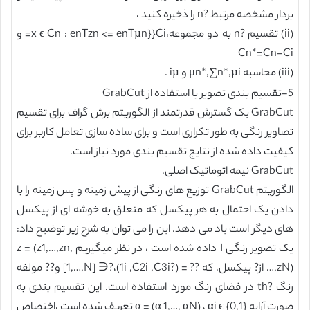
بردار مشخصه مرتبط ?n را ذخیره کنید ،
(ii) تقسیم ?n به دو مجموعه،x ϵ Cn : enTzn <= enTµn}}Ci= و
Cn*=Cn-Ci
(iii) محاسبه μn*,∑n*,µi و iµ .
5-تقسیم بندی تصویر با استفاده از GrabCut
GrabCut یک گسترش قدرتمند از الگوریتم برش گراف برای تقسیم
تصاویر رنگی به طور تکراری است و برای ساده سازی تعامل کاربر برای
کیفیت داده شده از نتایج تقسیم بندی مورد نیاز است.
GrabCut نیمه اتوماتیک اصلی.
الگوریتم GrabCut توزیع های رنگی از پیش زمینه و پس زمینه را با
دادن یک احتمال به هر پیکسل که متعلق به خوشه ای از پیکسل
های دیگر است یاد می دهد. این را می توان به شرح زیر توضیح داد:
یک تصویر رنگی I داده شده است ، در نظر میگیریم z = (z1,…,zn,
…,zN) از? پیکسل، که ?? = (?1i ,C2i ,C3i)،?∈ [1,…,N] و?? مولفه
رنگ ?th در فضای رنگ مورد استفاده است. این تقسیم بندی به
صورت آرایه α = (α 1,…, αN) ، αi ϵ {0,1} تعریف شده است ،اختصاص