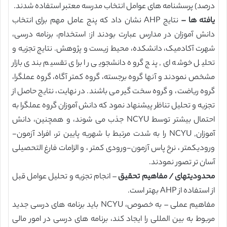
درصد) پرسشنامه های عوامل انتخاب مدرسه معتبر استفاده شدند.
یافته ها –
نتایج AHP نشان داد که پنج عامل مهم برای انتخاب
دانش آموزان در مدارس عبارت بودند از: استخدام، برنامه درسی،
شهرت آکادمیک، دانشکده، محیط زیست و پژوهش. نتایج تجزیه و
تحلیل خوشه ای, پنج گروه دانشجویی را برای تقسیم بندی بازار
مشخص نمودند و آنها گروه برجسته، گروه کمتر آگاه، گروه عملگرا،
گروه ریاضت، و گروه سخت گیر می باشند. در نهایت، نتایج حاصل از
تجزیه و تحلیل تناظر پیشنهاد نمود که دانش آموزان گروه عملگرا به
احتمال بیشتر توسط NCYU جذب می شوند، و همچنین، دانش
آموزان, NCYU را به شدت مرتبط با شهریه پایین تر، افراد آزمون-
ورودیکمتر ، نرخ پاس آزمون-ورودی کمتر ، و الزامات فارغ التحصیلی
آسان تر تصور نمودند.
محدودیتهای / مفاهیم تحقیق
– انجام تجزیه و تحلیل عوامل قبل
از استفاده از AHP بهتر است.
مفاهیم عملی – به خصوص، NCYU باید برنامه های درسی جدید
مربوط به بین المللی را ایجاد کند، برنامه های درسی در امور مالی