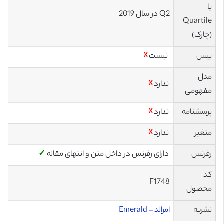
یا
Q2 در سال 2019
Quartile
(چارک)
بیس
نیست
☓
مدل
ندارد
☓
مفهومی
پرسشنامه
ندارد
☓
متغیر
ندارد
☓
رفرنس
دارای رفرنس در داخل متن و انتهای مقاله
✓
کد
F1748
محصول
نشریه
امرالد – Emerald