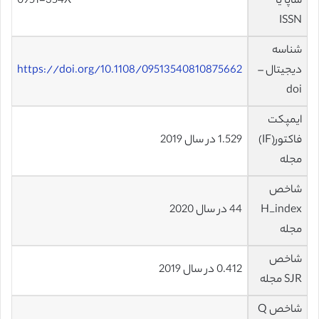
شاپا یا
0951-354X
ISSN
شناسه
دیجیتال –
https://doi.org/10.1108/09513540810875662
doi
ایمپکت
فاکتور(IF)
1.529 در سال 2019
مجله
شاخص
H_index
44 در سال 2020
مجله
شاخص
0.412 در سال 2019
SJR مجله
شاخص Q