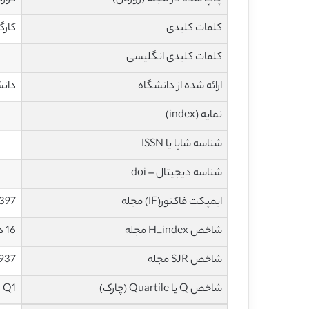
کلمات کلیدی
کارگ
کلمات کلیدی انگلیسی
ارائه شده از دانشگاه
دانش
نمایه (index)
شناسه شاپا یا ISSN
شناسه دیجیتال – doi
ایمپکت فاکتور(IF) مجله
2.397 در سا
شاخص H_index مجله
16 در سال 2020
شاخص SJR مجله
0.937 در سا
شاخص Q یا Quartile (چارک)
Q1 در سال 2019