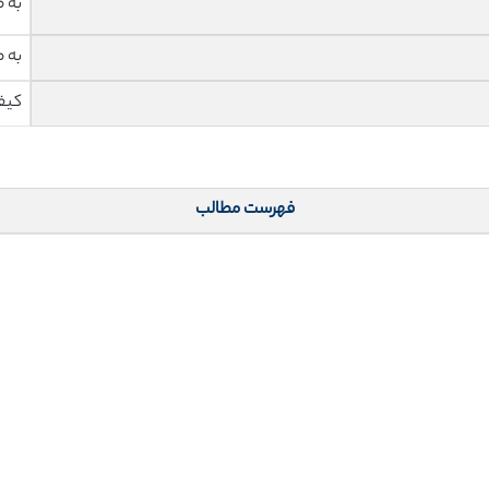
به 
به 
کیف
فهرست مطالب