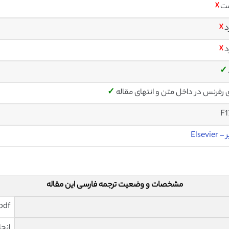
ت
☓
د
☓
د
☓
✓
ی رفرنس در داخل متن و انتهای مقاله
✓
F1
Elsevier
مشخصات و وضعیت ترجمه فارسی این مقاله
pdf و ورد تایپ شده با قابلیت وی
انجا