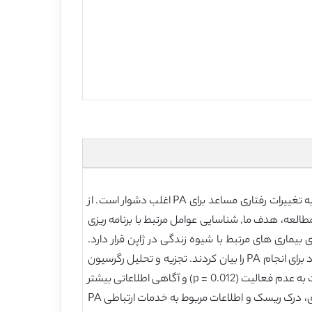
فعالیت بدنی (PA) برای بهبود سلامت کارگران در شرکت ها با اندازه کوچک و متوسط (SME) ضروری است. با این حال، دستیابی به تغییرات رفتاری مساعد برای PA اغلب دشوار است. از
زی مناسب می تواند برای دستیابی به PA حائز اهمیت باشد. در این مطالعه، هدف ما, شناسایی عوامل مرتبط با برنامه ریزی
یماری های مرتبط با شیوه زندگی در ژاپن قرار دارد.
شرکت کنندگان, یک سری از پرسشنامه های معتبر را تکمیل کردند. از 353 پاسخ معتبر، 226 نفر (149 مرد در سن سالگی) قصد خود برای انجام PA را بیان کردند. تجزیه و تحلیل رگرسیون
چندگانه نشان دادند که نمره برنامه ریزیPA بالاتر به طور معناداری با خودکارآمدی بالاتر PA ((p < 0.001)، ادراک ریسک بالاتری نسبت به عدم فعالیت (p = 0.012) و آگاهی اطلاعاتی بیشتر
در مورد خدمات عمومی PA (p = 0.019). مرتبط بود. بنابراین، توصیه می کنیم که در کار روزانه کارگران در محل کارشان، خودکارآمدی، درک ریسک و اطلاعات مربوط به خدمات ارتباطی PA