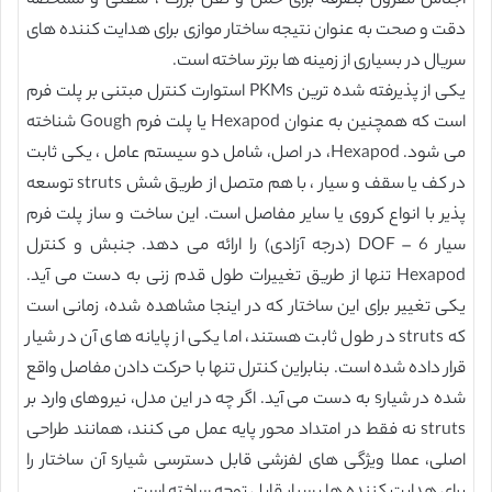
اجناس مقرون بصرفه برای حمل و نقل بزرگ ، سفتی و مشخصه
دقت و صحت به عنوان نتیجه ساختار موازی برای هدایت کننده های
سریال در بسیاری از زمینه ها برتر ساخته است.
یکی از پذیرفته شده ترین PKMs استوارت کنترل مبتنی بر پلت فرم
است که همچنین به عنوان Hexapod یا پلت فرم Gough شناخته
می شود. Hexapod، در اصل، شامل دو سیستم عامل ، یکی ثابت
در کف یا سقف و سیار ، با هم متصل از طریق شش struts توسعه
پذیر با انواع کروی یا سایر مفاصل است. این ساخت و ساز پلت فرم
سیار 6 – DOF (درجه آزادی) را ارائه می دهد. جنبش و کنترل
Hexapod تنها از طریق تغییرات طول قدم زنی به دست می آید.
یکی تغییر برای این ساختار که در اینجا مشاهده شده، زمانی است
که struts در طول ثابت هستند، اما یکی از پایانه های آن در شیار
قرار داده شده است. بنابراین کنترل تنها با حرکت دادن مفاصل واقع
شده در شیارs به دست می آید. اگر چه در این مدل، نیروهای وارد بر
struts نه فقط در امتداد محور پایه عمل می کنند، همانند طراحی
اصلی، عملا ویژگی های لفزشی قابل دسترسی شیارs آن ساختار را