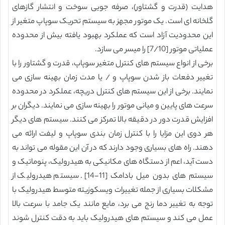
هدایت (قدرت و گشتاور)، صرفه جویی سوخت و انتشار گازهای
گلخانه ای است. یک موتور مجهز به سیستم تحریک سوپاپ متغیر از
این محدودیت آزاد است که عملکرد بهبود یافته بیش از محدوده
عملیاتی موتور [7/10] را میسر می سازد.
برخی از انواع سیستم های کنترل متغیر سوپاپ، قدرت و گشتاور را با
تغییر دفعات باز شدن سوپاپ و / یا مدت زمان بهینه سازی می
نمایند. برخی از این سیستم های کنترل دریچه، عملکرد در محدوده
سرعت های پایین و میانی موتور را بهینه سازی می نمایند. دیگران بر
افزایش قدرت دور در دقیقه بالا تمرکز می کنند. سیستم های دیگر
هر دوی این مزایا را با کنترل زمان بندی سوپاپ و لیفت ارائه می
دهند. راه های بسیاری وجود دارند که در آن این مقوله می تواند به
دست آید، اعم از دستگاه های مکانیکی به هیدرولیک، پنوماتیک و
سیستم های بدون میل بادامک [11-14]. سیستم هیدرولیک از
مشکلات بسیاری از جمله تغییرات ویسکوزیته متوسط هیدرولیک با
توجه به تغییر دما رنج می برد، مایع مانند یک جامد با سرعت بالا
عمل می کند و سیستم های هیدرولیک باید به دقت کنترل شوند