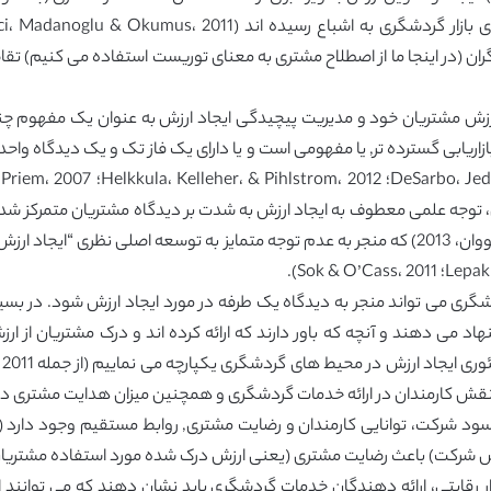
ات ارزش مشتریان خود و مدیریت پیچیدگی ایجاد ارزش به عنوان یک مفهوم چ
بازاریابی گسترده تر, یا مفهومی است و یا دارای یک فاز تک و یک دیدگاه وا
2006؛ Sanchez et al. 2006؛ Siu، Zhang، Dong & کووان، 2013) که منجر به عدم توجه متمایز به 
ی می تواند منجر به دیدگاه یک طرفه در مورد ایجاد ارزش شود. در بسیاری
 می دهند و آنچه که باور دارند که ارائه کرده اند و درک مشتریان از ا
رزش شرکت) باعث رضایت مشتری (یعنی ارزش درک شده مورد استفاده مشتر
ار رقابتی، ارائه دهندگان خدمات گردشگری باید نشان دهند که می توانند ا