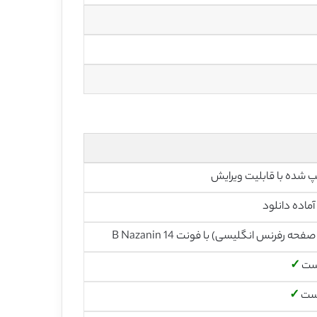
آماده دانلود
است
✓
است
✓