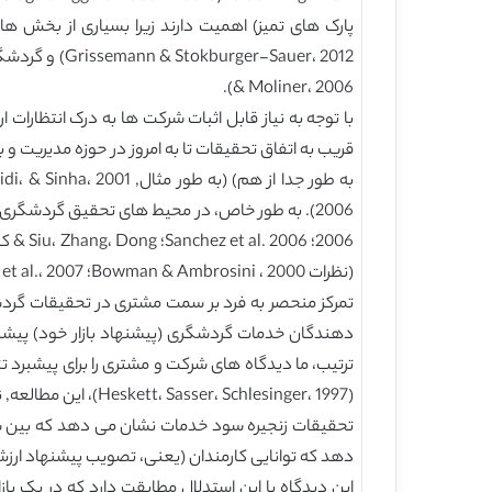
& Moliner، 2006).
با توجه به نیاز قابل اثبات شرکت ها به درک انتظار
قریب به اتفاق تحقیقات تا به امروز در حوزه مدیریت و 
(نظرات Bowman & Ambrosini ، 2000؛ Lepak et al.، 2007؛ Sok & O’Cass، 2011).
تمرکز منحصر به فرد بر سمت مشتری در تحقیقات گردشگر
دهندگان خدمات گردشگری (پیشنهاد بازار خود) پیشنهاد
(Heskett، Sasser، Schlesinger، 1997)، این مطالعه, نقش کارمندان در ارائه خدمات گردشگری و همچنین میزان هدایت مشتری در محیط های ایجاد ارزش را در نظر می گیرد.
دهد که توانایی کارمندان (یعنی، تصویب پیشنهاد ا
این دیدگاه با این استدلال مطابقت دارد که در یک باز