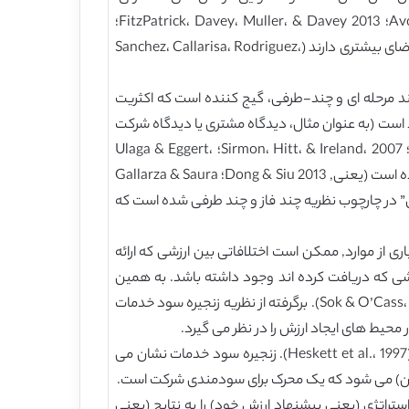
پارک های تمیز) اهمیت دارند زیرا بسیاری از بخش های بازار گردشگری به اشباع رسیده اند (Avci، Madanoglu & Okumus، 2011؛ FitzPatrick، Davey، Muller، & Davey 2013؛
Grissemann & Stokburger-Sauer، 2012) و گردشگران (در اینجا ما از اصطلاح مشتری به معنای توریست استفاده می کنیم) تقاضای بیشتری دارند (Sanchez، Callarisa، Rodriguez،
ند مرحله ای و چند-طرفی، گیج کننده است که اکثریت
حد است (به عنوان مثال، دیدگاه مشتری یا دیدگاه شرکت
به طور جدا از هم) (به طور مثال, DeSarbo، Jedidi، & Sinha، 2001؛ Helkkula، Kelleher، & Pihlstrom، 2012؛ Priem، 2007؛ Sirmon، Hitt، & Ireland، 2007؛ Ulaga & Eggert،
2006). به طور خاص، در محیط های تحقیق گردشگری، توجه علمی معطوف به ایجاد ارزش به شدت بر دیدگاه مشتریان متمرکز شده است (یعنی, Dong & Siu 2013؛ Gallarza & Saura
توسعه اصلی نظری “ایجاد ارزش” در چارچوب نظریه چند فاز و چند طرفی شده است که
 از موارد, ممکن است اختلافاتی بین ارزشی که ارائه
رزشی که دریافت کرده اند وجود داشته باشد. به همین
ترتیب، ما دیدگاه های شرکت و مشتری را برای پیشبرد تئوری ایجاد ارزش در محیط های گردشگری یکپارچه می نماییم (از جمله Sok & O’Cass، 2011). برگرفته از نظریه زنجیره سود خدمات
تحقیقات زنجیره سود خدمات نشان می دهد که بین سود شرکت، توانایی کارمندان و رضایت مشتری, روابط مستقیم وجود دارد (Heskett et al.، 1997). زنجیره سود خدمات نشان می
یان) می شود که یک محرک برای سودمندی شرکت است.
ستراتژی (یعنی پیشنهاد ارزش خود) را به نتایج (یعنی