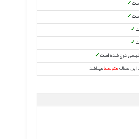
است
✓
است
✓
ت
✓
ت
✓
لیسی درج شده است
✓
این مقاله
متوسط
میباشد