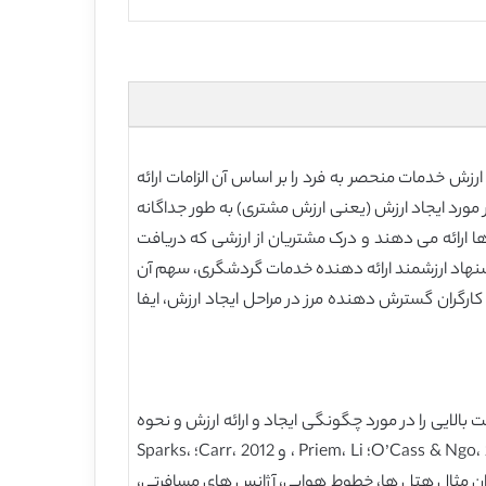
زش خدمات منحصر به فرد را بر اساس آن الزامات ارائه
در مورد ایجاد ارزش (یعنی ارزش مشتری) به طور جداگانه
 ارائه می دهند و درک مشتریان از ارزشی که دریافت
شنهاد ارزشمند ارائه دهنده خدمات گردشگری، سهم آن
کارگران گسترش دهنده مرز در مراحل ایجاد ارزش، ایفا
 بالایی را در مورد چگونگی ایجاد و ارائه ارزش و نحوه
ارزشیابی مشتریان بر ارزش در یک سرویس قائل هستند (Bowman & Ambrosini، 2000؛ Lepak، Smith & Taylor، 2007؛ O’Cass & Ngo، 2011؛ Priem، Li ، و Carr، 2012؛ Sparks،
 خدمات گردشگری (به عنوان مثال هتل ها، خطوط هوایی، آژانس های مسافرتی،