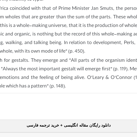
frica coincided with that of Prime Minister Jan Smuts, the pers
rm wholes that are greater than the sum of the parts. These whole
at this is a whole-making universe, that it is the production of w
ic and organic, is nothing but the record of this whole-making ac
, walking, and talking being. In relation to development, Perls,
whole, with its own mode of life” (p. 450).
ch for gestalts. They emerge and “All parts of the organism ide
te, “Always the most important gestalt will emerge first” (p. 119). 
 emotions and the feeling of being alive. O’Leary & O’Connor (19
le which has a pattern” (p. 148).
دانلود رایگان مقاله انگلیسی + خرید ترجمه فارسی