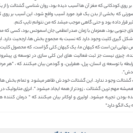
اساس کار های خودش بر روی کودکانی که مغز آن ها آسیب دیده بود، روان شناسی گشتالت
 صورتی که بخشی از بدن یک فرد مورد آسیب واقع شود، این آسیب بر روی کل
 قرار داده بود و حتی گاهی موجب میشد که من نتوانم تایپ کنم.
نی که پرل در آفریقای جنوبی بود، همزمان با زمان صدر اعظمی جان اسموتس بود، کس
کل گیری کلیت وجود دارد که نسبت به مجموع بخش ها، ارجحیت دارد. این ک
الص نهایی این است که کیهان ما، یک کیهان کلی گرا است، که محصول کلیت
ر زنده، چیزی نیست جز ثبت فعالیت های این کلی سازی در توسعه ی پیشر
بطه با توسعه ی انسان، پرل، هفرلین، و گودمن بیان میکنند که ، “هر م
ودش”.
یک گشتالت وجود ندارد. این گشتالت خودش ظاهر میشود و تمام بخش ها
میشه مهم ترین گشتالت ، زودتر از همه ایجاد میشود “. انرژی متابولیک د
ودن تجربه میشود. اولیری و اوکانر بیان میکنند که ” درمان کننده ه
یک الگو دارد”