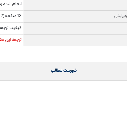
انجام شده و 
ویرایش
13 صفحه (2 صفحه رفرنس انگلیسی) با فونت 14 B Nazanin
کیفیت ترجمه 
ترجمه این مق
فهرست مطالب