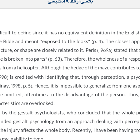
بخشی از مقاله انگلیسی
fficult to define since it has no equivalent definition in the Engl
he Bible and meant “exposed to the looks” (p. 4). The closest a
ure, or shape are closely related to it. Perls (1969a) stated that 
le is broken into parts” (p. 63). Therefore, the wholeness of a re
s from a helicopter. Although the hedge of the maze contributes to 
998) is credited with identifying that, through perception, a ps
inay, 1998, p. 5). Hence, it is impossible to generalize from one as
are omitted, oftentimes to the disadvantage of the person. Thus
acteristics are overlooked.
r by the gestalt psychologists, who concluded that the whole p
anded gestalt psychology from an approach dealing with percep
 the injury affects the whole body. Recently, I have been having tr
my inability to type.