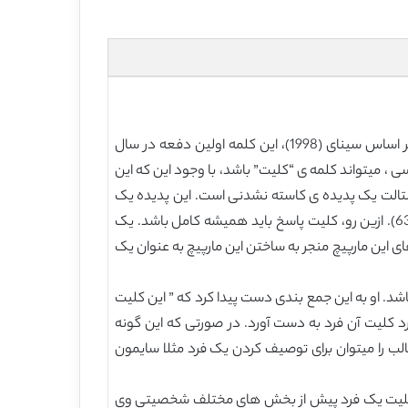
کلمه ی “گشتالت” منشا آلمانی دارد. تعریف کردن این عبارت کار دشواری است زیرا هیچ معنی معادلی در زبان انگلیسی ندارد. بر اساس سینای (1998)، این کلمه اولین دفعه در سال
 تخمین این کلمه در زبان انگلیسی ، میتواند کلمه ی “کلیت” باشد، با وجود این که این
به صورت نزدیکی با این کلمه ارتباط دارند. پرل (1969) بیان کرد که ” یک گشتالت یک پدیده ی کاسته نشدنی است. این پدیده یک
ماهیت است که وجود دارد و در صورتی که این کلیت به بخش های ریز تر تقسیم شود، دیگر وجود نخواهد داشت” ( صفحه ی 63). ازین رو، کلیت پاسخ باید همیشه کامل باشد. یک
ی این مارپیچ منجر به ساختن این مارپیچ به عنوان یک
هور میباشد. او به این جمع بندی دست پیدا کرد که ” این کلیت
د کلیت آن فرد به دست آورد. در صورتی که این گونه
الب را میتوان برای توصیف کردن یک فرد مثلا سایمون
 که کلیت یک فرد پیش از بخش های مختلف شخصیتی وی