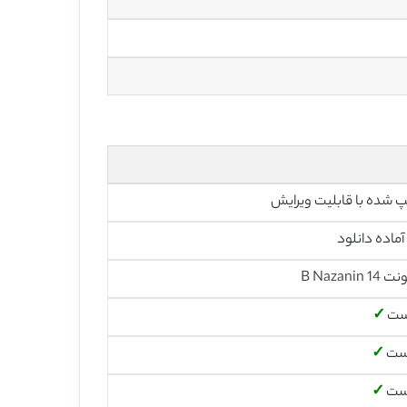
آماده دانلود
است
✓
است
✓
است
✓