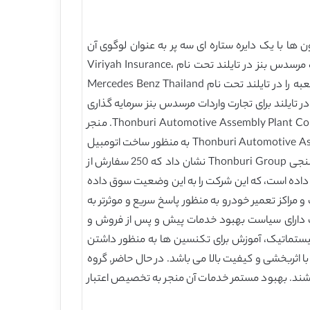
ا با یک دایره ستاره ای سه پر به عنوان لوگوی آن
استفاده می شود. مرسدس بنز به وسیله خانواده Viriyaphan وارد بازار خودروی لوکس تایلند شد و این خانواده تنها فروشنده مرسدس بنز در تایلند تحت نام Viriyah Insurance،
Thonburi Automotive Assembly Plant Co.، Ltd. و Thonburi Group بود. بعدها، در سال 1995، گروه مرسدس بنز یک شعبه را در تایلند تحت نام Mercedes Benz Thailand
D با تحقق این بازار رو به رشد تصمیم گرفت تا در تایلند برای تجارت واردات مرسدس بنز سرمایه گذاری
کند. این کسب و کار با افزایش تقاضا در بازار بنز افزایش یافته است. این امر منجر به تجارت مشترک بین Demler Crysler و Thonburi Automotive Assembly Plant Co.، Ltd. منجر
شد. نود درصد از قطعات توسط Demler Crysler با استفاده از Model Complete Knock Down (CHD) توسط Thonburi Automotive Assembly Plant به منظور ساخت اتومبیل
ها برای بازار وارد و مونتاژ می شوند. این می تواند درآمد فروش را افزایش دهد و پاسخگوی خواسته های بازار باشد. گزارش نظرسنجی Thonburi Group نشان داد که 250 سفارش از
 تدریجی را نشان داده است، که این شرکت را به این وضعیت سوق داده
در بانکوک، پنج مرکز خدمات و مراکز تعمیر خودرو به منظور پاسخ سریع و موثرتر به
 اعلام کرد. این شرکت دارای سیاست بهبود خدمات پیش و پس از فروش و
یستماتیک، آموزش برای تکنسین ها به منظور داشتن
 اثربخشی و کیفیت بالا می باشد. در حال حاضر, گروه
ه باشند. بهبود مستمر خدمات آن منجر به تخصیص اعتبار