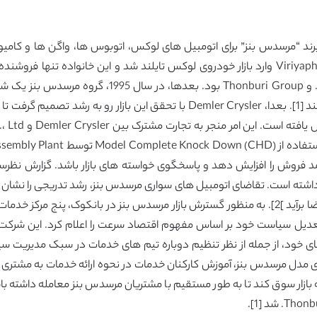
د “مرسدس بنز” برای اتومبیل های لوکس، اتوبوس ها، واگن ها و کامیون ه
افتتاح کرد تا خودروهای مرسدس بنز را به تایلند وارد کند [1]. بعدا، emler Crysler
ای سواری در سال های 2010 تا 2011 وجود داشته است. تقاضای اتومبیل های سواری مرسدس بنز، رشد
است که ظرفیت تولید آن نمی تواند از پس افزایش تقاضا برآید ]2]. به منظور گسترش بازار مرسدس بنز 
یان ایجاد شد. علاوه بر این، Demler Crysler, تعدیل سیاست خود بر اساس مفهوم اقتصاد سرعت را
ی خود، از جمله از نظر تنظیم دوباره تیم های خدمات در سبک مدیریت س
مدل مرسدس بنز، آموزش کارکنان خدمات در نحوه ارائه خدمات به مشتری با
د را به بازار سوق کند تا به طور مستقیم با مشتریان مرسدس بنز معامله داشت