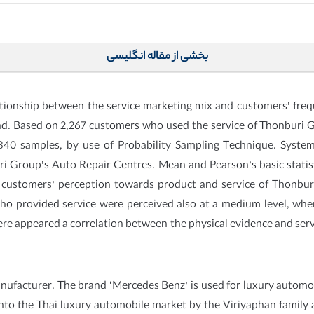
بخشی از مقاله انگلیسی
ationship between the service marketing mix and customers’ fre
d. Based on 2,267 customers who used the service of Thonburi G
f 340 samples, by use of Probability Sampling Technique. Syst
ri Group’s Auto Repair Centres. Mean and Pearson’s basic statisti
 customers’ perception towards product and service of Thonburi
ho provided service were perceived also at a medium level, wher
here appeared a correlation between the physical evidence and serv
turer. The brand ‘Mercedes Benz’ is used for luxury automobiles
into the Thai luxury automobile market by the Viriyaphan family