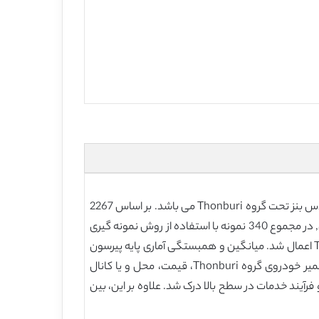
هدف این مقاله, بررسی رابطه بین ترکیب بازاریابی خدمات و تعدد استفاده از خدمات توسط مشتریان در مراکز تعمیر خودروی مرسدس بنز تحت گروه Thonburi می باشد. بر اساس 2267
مشتریانی که از خدمات مراکز تعمیر خودروی گروه Thonburi به عنوان جمعیت آماری استفاده می کردند، نمونه گیری از این تحقیق, در مجموع 340 نمونه با استفاده از روش نمونه گیری
احتمالی بود. نمونه گیری تصادفی نظام مند با استفاده از پرسشنامه در جمع آوری داده ها در مراکز تعمیر خودروی گروه Thonburi اعمال شد. میانگین و همبستگی آماری پایه پیرسون
در تحلیل داده ها مورد استفاده قرار گرفت. این مطالعه, سطح متوسطی از ادراک مشتریان نسبت به محصول و خدمات مراکز تعمیر خودروی گروه Thonburi، قیمت، محل و یا کانال
رآیند خدمات در سطح بالا درک شد. علاوه بر این، بین