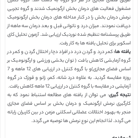
طریق فضای مجازی در هر دو گروه به دست آمد. گروه کنترل
مشغول فعالیت های درمان بخش ارگونمیک شدند و گروه تجربی
نرمش درمان بخش را در کنار مداخله های درمان بخش ارگونومیک
دریافت نمودند. میزان درد و ناتوانی قبل و بعد درمان سه ماهه از
طریق پرسشنامه تنظیم شده نوردیک ارزیابی شد. آزمون تحلیل کای
اسکویر برای تحلیل یافته ها به کار رفت.
یافته ها:
کمر درد و گردن درد در افراد دچار اختلال گردن و کمر در
گروه آزمایشی کاهش یافت ( توان بخشی ورزشی و ارگونومیک بر
اساس فضای مجازی)و با گروه کنترل در ارزیابی های 12 ماهه و 7
روزه مقایسه گردید. به علاوه درد شانه، کمر، زانو و قوزک در گروه
آزمایشی در مقایسه با گروه کنترل در ارزیابی 12 ماهه کاهش یافت.
نتیجه گیری
: می تواان از یافته های مطالعه استنباط نمود که به
کارگیری نرمش ارگونمیک و درمان بخش بر اساس فضای مجازی
منجر به بهبود اختلالات عضلانی اسکلتی مزمن در بین کاربران رایانه
می گردد. لذا انجام این نوع نرمش ها توصیه می گردد.