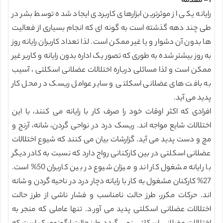
1- مقدمه
رایانه یکی از موثرترین ابزارهای کاربردی ایجاد شده توسط بشر در
طی چند دهه گذشته است به گونه ای که انجام بسیاری از فعالیت
ها بدون آن دشوار و یا غیر ممکن است. لذا تعداد کاربران رایانه روز
به روز بیشتر شده به طوری که تصور یک اداره بدون رایانه و کاربر غیر
ممکن است و لذا مسائلی درباره اختلالات عضلانی اسکلتی ، آسیب
به بافت های عضلانی اسکلتی و سایر عوامل ریسک در محل کار
پدید می آید.
افرادی که اکثر اوقات خود را صرف کار با رایانه می کنند، با این
اختلالات شایع مواجه اند. ریسک درد در نواحی گردن، شانه، آرنج و
مچ و دست پدید می آید. گزارشات بیان می کنند که شیوع اختلالات
عضلانی اسکلتی در بین کارکنانی رواج دارد که نسبت به کادر دیگر
با رایانه مشغول کار اند و میزان شیوع در بین کاربران 50% است.
27% کارکنان مشغول به کار با رایانه دچار درد در ناحیه گردن و شانه
اند. حرکات مکرر، طرز حالت نامناسب و فشار ناشی از طرز حالت
اختلالات عضلانی اسکلتی پدید می آور.د. تنها عاملی که منجر به