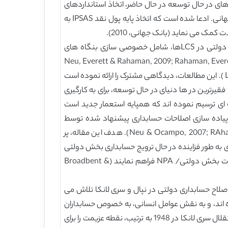
(IFAC) (2010) گزارش داده که تعداد زیادی از ملت های در حال توسعه در حال حاضر، اتخاذ استانداردهای
حسابداری بخش دولتی بین المللی (IPSASها) را در نظر می گیرند، به خصوص پایه پول نقد IPSAS، با حمایت فنی و مالی بانک جهانی. ادعا شده است که اتخاذ پایه پول نقد IPSAS به
علاوه براین، جریانی از نوشته ها در سال های اخیر، تلاش های سازمان های بین المللی به سمت انتشار ایده های اصلاح بخش دولتی در LCSها، شامل خصوصی سازی بنگاه های
ن اصلاحات را پوشش داده است (Neu, Everett & Rahaman, 2009; Rahaman, Everett & Neu, 2007; Rahaman &
Lawrence, 2001; Rahaman, Lawrence & Roper, 2004; Udding, Gumb & Kasumba, 2011; Uddin & Hopper, 2001, 2003 ). این مطالعات، دیدگاهی مشترک را ارائه نموده است
 بین المللی در اقدامات حسابداری در LCDها اعمال می کنند که در حقیقت به جای تهیه نیازهای واقعی LCDها و فقیرترین در ها دنیای در حال توسعه، برای به کارگیری
می شود. بنابراین این سازمان های بین المللی نهادهای امپریالیست محرک LCDها را به گونه ای ترسیم نموده اند که همپایه استعمار جدید است
، هنوز شواهد تجربی ناکافی در مورد پیاده سازی اصلاحات حسابداری پیشنهاد شده توسط
سازمان های بین المللی به واسطه دولت های مرکزی LCDها وجود دارد (Neu و همکاران و 2009، Neu & Ocampo, 2007; RAhaman & Lawrence, 2001). هدف این مقاله، پر
 نپال و سری لانکا است. مطالعات مقایسه ای به طور فزاینده در حال ترویج حسابداری بخش دولتی
هستند تا درکی بهتر از چگونگی و میزان استفاده حسابداری در زمینه های مختلف را برای پیاده سازی ایده های هسته ای اصلاحات بخش دولتی/ NPA فراهم نمایند (Broadbent &
صلاح حسابداری دولتی در نپال و سری لانکا تلاش می
ه اند، و به نقش عوامل انسانی، به خصوص حسابداران
دولتی، سیاستمداران و حسابداران حرفه ای در فرآیند پیاده سازی اذعان می کند. ظهور نپال در نقشه سیاست جهانی در 1950 و استقلال سری لانکا در 1948 به ترتیب، نقطه عزیمت را برای