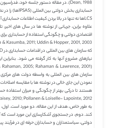
LCSها نه تنها در بالا بردن کیفیت اطلاعات حسابداری آنها، بلکه در ارتقای ظرفیت آنها در پیاده سازی تعهدات در عملکرد طولانی مدت کمک می نماید (بانک جهانی، 2010).
isey, 2010; Pollanen & Loiselle- Lapointe, 2012).
به طور خاص، هدف از این مقاله، دو مورد است. اول، 
کند. دوم، در جستجوی آشکارسازی این مورد است که آی