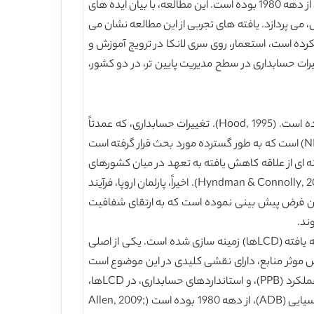
موضوع است. پیاده سازی تغییرات حسابداری بخش دولتی در ملت های در حال توسعه، برنامه ای کلیدی در سازمان های بین المللی از دهه 1980 بوده است. این مطالعه، با بیان ایده های
سابداری بخش دولتی در دو کشور کمتر توسعه یافته (LDCها)، سری لانکا و نپال، می پردازد. یافته های تجربی از این مطالعه نشان می
ده است، استعمار، روی سری لانکا در ترویج آموزش و
یرات حسابداری در سطح مدیریت پایین تر، در دو کشور،
ایده های اصلاح مدیریت دولتی جدید (NPM)، وسیله ای برای خلق مجدد نقش دولت در بسیاری از کشورها در چند دهه اخیر بوده است. (Hood, 1995). تغییرات حسابداری، که عمدتاً
گزاری به سمت تعهد ها در دولت های عضو OECD است، یکی از پدیده های NPM تحت عناوین مدیریت مالی دولتی جدید (NFPM) است که به طور گسترده مورد بحث قرار گرفته است
 که هیچ نشانه ای از علاقه کاهش یافته به تعهد در میان کشورهای
عضو OECD وجود ندارد (Hyndman & Connolly, 2011, Lapsley, Mussari & Paulsson. 2009; Paulsson, 2006; Pollanen & Loiselle-Lapointe,2012). اخیراً، پارلمان اروپا، فرآیند
این فرض پیش بینی نموده است که به ارتقای شفافیت
ند.
بررسی در مورد تغییرات حسابداری به کشورهای در حال توسعه محدود نشده است، بلکه به طور فزاینده در کشورهای کمتر توسعه یافته (LCDها) زمینه سازی شده است. یکی از اصلی
موثر منابع، دارای نقشی کلیدی در این موضوع است
(Goddard, 2010, Rahaman, 2010). پیاده سازی تغییرات حسابداری، به خصوص حسابداری تعهدی، بودجه بندی برنامه ریزی و عملکرد (PPB)، و استانداردهای حسابداری، در LCDها،
بخشی کلیدی از برنامه اصلاح مالی سازمان های بین المللی، خصوص بانک جهانی، صندوق بین المللی پول (IMF) و بانک توسعه آسیایی (ADB)، از دهه 1980 بوده است (Allen, 2009;