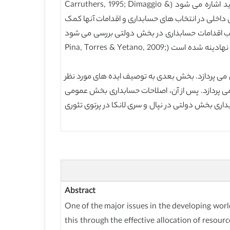
این مطالعه مقایسه تشکیل می دهد. این مقاله در مورد ایده های تئوری بنیادی جدید است که از آن به عنوان بنیادگرایی جدید اشاره می شود (Carruthers, 1995; Dimaggio &
 نقش داخلی در انتخاب های حسابداری و اقدامات آنها کمک
خاب اقدامات حسابداری در بخش دولتی بررسی می شود
(Goddard, 2010; Jacobs, 2012). ادعا شده است که منطق اتخاذ حسابداری تعهدی در بخش دولتی روی تئوری جدید سازمانی نهادینه شده است (Pina, Torres & Yetano, 2009;
می پردازد. بخش بعدی به توصیف ایده های مورد نظر
می پردازد. پس از آن، اصلاحات حسابداری بخش عمومی
 اصلاحات حسابداری بخش دولتی در نپال و سری لانکا در پرتوی تئوری
Abstract
One of the major issues in the developing world
this through the effective allocation of resou