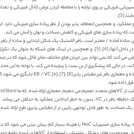
بازی در ورودی و خروجی مسیریاب یکپارچه شود (و یا در داخل آنها) [4]، [5]، و همچنین 
 می کند که نمی تواند بین جریان های مختلف تمایز قائل شود که در نتیج
لچ را با توجه به پیاده سازی) نزدیک به حداقل مطلق یک حافظه بافر در VC، بدون به خطر 