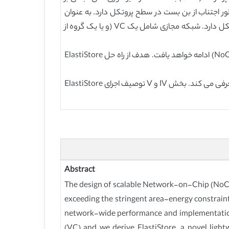
ر اجتناب از بن بست در سطح پروتکل دارد. به عنوان
مثال، MOESI بر اساس دایرکتوری پروتکل وابستگی کش نیاز به حداقل سه شبکه مجازی برای جلوگیری از بن بست در سطح پروتکل دارد. شبکه مجازی شامل یک VC (و یا یک گروه از
با وجود افزایش مطالبات عملکرد، بودجه مساحت / توان مسیریاب NoC فردی با حفظ تعداد عناصر پردازش (و، از این رو، به اندازه NoC) ادامه خواهد یافت. هدف از راه حل ElastiStore
بقیه مقاله به شرح زیر است: بخش II به طور خلاصه شرح کنترل جریان الاستیک است، در حالی که بخش III معماری ElastiStore را معرفی می کند. بخش IV و V توصیف اجرای ElastiStore
Abstract
The design of scalable Network-on-Chip (NoC)
exceeding the stringent area-energy constraint
network-wide performance and implementation ch
(VC) and we derive ElastiStore, a novel light