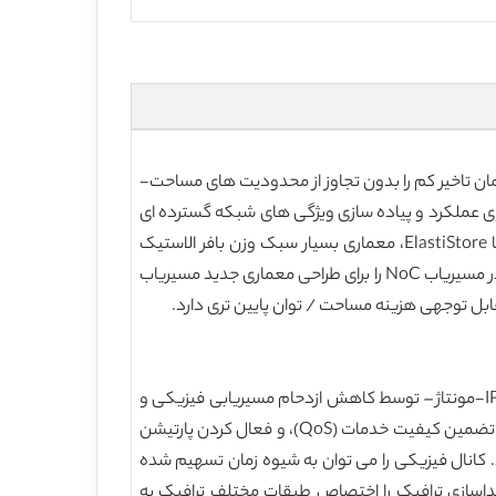
الا و عمل با زمان تاخیر کم را بدون تجاوز از محدودیت های مساحت-
طراحی مهم است که روی عملکرد و پیاده سازی ویژگی های شبکه گسترده ای
تاثیر می گذارد. در این مقاله، ما معماری بافر الاستیک (EB) برای پشتیبانی از چندین کانال مجازی (VC) را گسترش می دهیم و ما ElastiStore، معماری بسیار سبک وزن بافر الاستیک
جدید را بررسی می نمایییم که الزامات بافر را بدون به خطر انداختن عملکرد به حداقل می رساند. ادغام طرح بافر الاستیک ارائه شده در مسیریاب NoC را برای طراحی معماری جدید مسیریاب
تکنولوژی شبکه بر روی تراشه در حال حاضر در اکثر SoCهای بزرگ برای تسهیل یکپارچه سازی سیستم ها در سطح بررسی عملکرد IP-مونتاژ – توسط کاهش ازدحام مسیریابی فیزیکی و
بسته شدن ساده زمان اتخاذ می شود[1]. NOCS که همچنین عملکرد های موازی سازی ارتباطات را بهبود می بخشد، ارائه دهنده تضمین کیفیت خدمات (QoS)، و فعال کردن پارتیشن
گی های NoC را می توان با استفاده از کانال های مجازی (VCهای) برآورده نمود. کانال فیزیکی را می توان به شیوه زمان تسهیم شده
 مختلف استفاده نمود، به شرطی که هر VC صاحب یک فضای بافر جداگانه باشد [2]. معماری مبتنی بر VC- جداسازی ترافیک را اختصاص طبقات مختلف ترافیک به