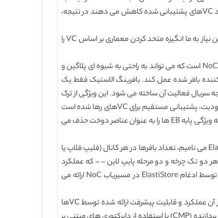
VCهای های مختلف میسر می سازد و آنها را ازدحام مسیریابی فیزیکی بر روی تراشه را با معامله کردن عرض کانال فیزیکی و تعداد VCهای پشتیبانی شده کاهش می دهند در نتیجه،
NoC نیاز به مقیاس پذیر بودن، از نظر عملکرد شبکه و عملکرد، و همچنین انعطاف پذیر بودن از نظر پیاده سازی فیزیکی دارد. این نیاز به ما انگیزه متحد کردن معماری بر اساس VC را
با توجه به عملیات الاستیک آن، که بر اساس دست دادن ساده آماده / معتبر است، بافر الاستیک یک شکل ابتدایی و ساده از بافر NoC است که می تواند به راحتی به شیوه ای پلاگین و
در لینک های شبکه به عنوان یک تکرارکننده بافر شده عمل کند. بافرینگ الاستیک فقط یک
ه سریال فعالیت آن ساخته می شود. این ویژگی از ترک
کردن بسته ها و جداسازی جریان ترافیک جلوگیری می کند، در حالی که پیشگیری از بن بست را پیچیده می کند. با توجه به این محدودیت، پشتیبانی مستقیم برای VCهای رها شده است
و با شبکه های فیزیکی متعدد، و یا اجرای ترکیبی پیچیده و معماری بافر غیر مقیاس پذیر EB / VC [6]، [7]، [8] جایگزی می شود که ویژگی پایه EB ها را به عنوان عناصر دوخت حذف می
در این مقاله، ما عملیات و اجرای بافر الاستیک را برای حمایت از VCهای متعدد تعمیم می دهیم. معماری ارائه شده، که ما ElastiStore می نامیم، تعداد بافرها در هر کانال (فلیپ فلاپ یا
انداختن عملکرد به حداقل می رساند. هر دو تک چرخه و دو مرحله پایپ لاین – – که عملکرد
مشابه به عنوان مسیریاب مبتنی بر پایه VC را البته در یک مساحت به طور قابل توجهی پایین تر از مقیاس پذیری طرح ارائه شده توسط ادغام ElastiStore در مسیریاب NoC ارائه می
طرح پیشنهادی ElstiStore به صورت ابتدایی برای آینده، پیاده سازی مسیریاب NoC با هزینه بسیار کم، پیش بینی می شود که در آن عملکرد و قابلیت پیشرفت ارائه شده توسط VCها
نمی تواند قربانی پیش بینی نمی شود. در واقع، به دلیل محدودیت های پروتکل پشتیبانی، استفاده از VCها در آینده تراشه چند پردازنده (CMP) با استفاده از دایرکتوری های مبتنی بر