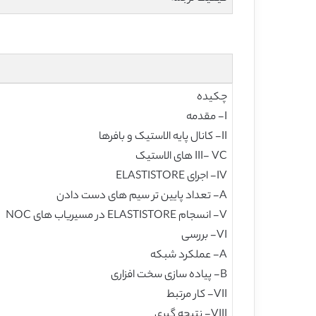
چکیده
I- مقدمه
II- کانال پایه الاستیک و بافرها
III- VC های الاستیک
IV- اجرای ELASTISTORE
A- تعداد پایین تر سیم های دست دادن
V- انسجام ELASTISTORE در مسیریاب های NOC
VI- بررسی
A- عملکرد شبکه
B- پیاده سازی سخت افزاری
VII- کار مرتبط
VIII- نتیجه گیری