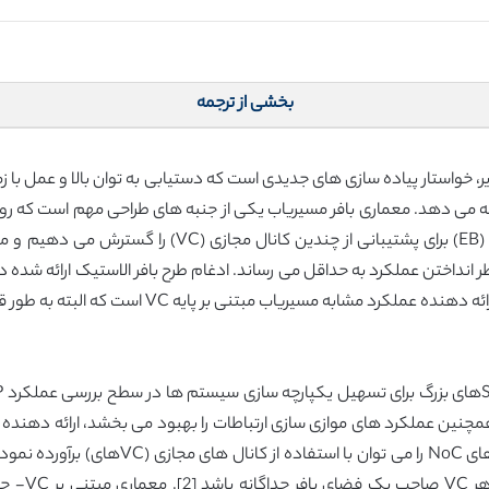
بخشی از ترجمه
که بر روی تراشه (NOC) مقیاس پذیر، خواستار پیاده سازی های جدیدی است که دستیابی به توان ب
 سختگیرانه سیستم بر روی تراشه مدرن (SOC) ارائه می دهد. معماری بافر مسیریاب یکی از جنبه های 
ی بر پایه VC است که البته به طور قابل توجهی هزینه مساحت / توان پایین تری دارد.
بندی سیستم قابل انعطاف است. اکثریت این ویژ
توسط VCهای