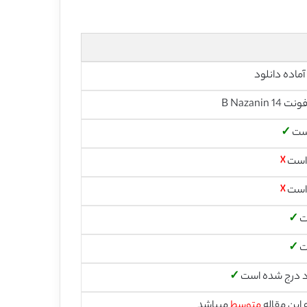
آماده دانلود
است
✓
 است
☓
 است
☓
ت
✓
ت
✓
 درج شده است
✓
این مقاله
متوسط
میباشد