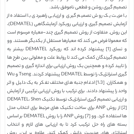
تصمیم گیری روشن و قطعی ناموفق باشد.
با مزیت یک روش تصمیم گیری و ارزیابی راهبردی با استفاده از
آزمایش تصمیم گیری و ارزیابی رویکرد آزمایشگاهی (DEMATEL)،
این روش, متفاوت از روش تصمیم گیری چند-معیاره مرسوم است
که معمولا فرض می کند که معیارها مستقل از یکدیگر هستند. وو
و تسای [1] پیشنهاد کرده اند که رویکرد DEMATEL بیشتر به
تصمیم گیرندگان کمک می کند تا روابط علت و معلولی بین طرح ها
را تایید کرده و همچنین یک روش ارزیابی برای اندازه گیری و تصمیم
گیری استراتژیک را توسط DEMATEL پیشنهاد کردند. Tseng و Wu
و همکاران. [1،3] ادغام جنبه های مختلف تفکر به یک دلیل و اثر
واحد را پیشنهاد دادند. برای ترکیب با روش ارزیابی ترکیبی از آزمایش
و ارزیابی تصمیم گیری استراتژیک توسط تکنیک DEMATEL، Shen
[2] از روش ANP برای ساخت تکنیک های مرتبط برای انتخاب مدل
ها استفاده کرد. وو [7] روش ANP را با روش DEMATEL بر اساس
بسته های راه حل ترکیب کرد تا به ارزیابی های لازم و انتخاب
استراتژی های مدیریت دانش کمک کند. علاوه بر این، روش