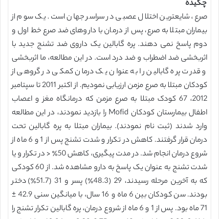
چکیده
صرع، شایعترین اختلال عصبی در سراسر جهان است. یک سوم از
بیماران مبتلا به صرع، پس از درمان با داروهای ضد صرع خط اول و
دوم پاسخ نمی دهند. پره گابالین یک داروی ضد تشنج جدید با
اثربخشی ضد اضطراب و ضد درد است. در این مطالعه، ما اثربخشی
و قدرت پره گابالین را به عنوان یک درمان کمکی در گروهی از
کودکان مبتلا به صرع مزمن ارزیابی نمودیم. از اکتبر 2011 تا سپتامبر
2012، 67 کودک مبتلا به صرع مزمن که درمانگاه مغز و اعصاب
اطفال بیمارستان کودکان Mofid را بازدید نمودند، در این مطالعه
وارد شدند (ثبت نام نمودند). بیماران مبتلا به پره گابالین تحت
درمان قرار گرفتند. کاهش در تکرار و شدت تشنج پس از 1 و 6 ماه از
شروع درمان انجام شد. در مدت پیگیری، کاهش 50٪ < در تکرار و یا
شدت تشنج به عنوان یک پاسخ به دارو مشاهده شد. از 60 کودکی
که به آخرین مرحله رسیدند، 29 (48.3٪) پسر و 31 (51.7٪) دختر
بودند. سن کودکان بین 6 ماه و 16 سال، با میانگین سنی 42.9 ±
71 ماه بود. پس از 1 و 6 ماه از شروع درمان، پره گابالین تکرار تشنج را