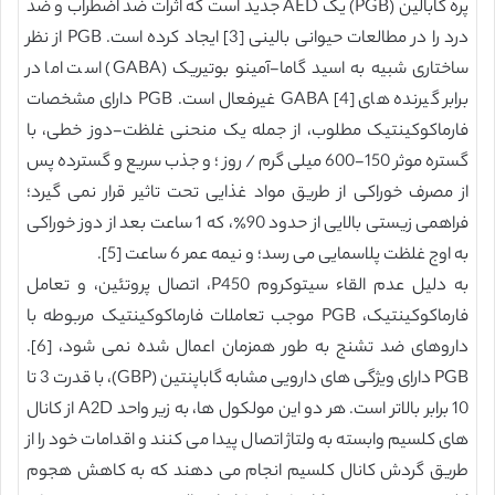
پره گابالین (PGB) یک AED جدید است که اثرات ضد اضطراب و ضد
درد را در مطالعات حیوانی بالینی [3] ایجاد کرده است. PGB از نظر
ساختاری شبیه به اسید گاما-آمینو بوتیریک (GABA) است اما در
برابر گیرنده های GABA [4] غیرفعال است. PGB دارای مشخصات
فارماکوکینتیک مطلوب، از جمله یک منحنی غلظت-دوز خطی، با
گستره موثر 150-600 میلی گرم / روز ؛ و جذب سریع و گسترده پس
از مصرف خوراکی از طریق مواد غذایی تحت تاثیر قرار نمی گیرد؛
فراهمی زیستی بالایی از حدود 90٪، که 1 ساعت بعد از دوز خوراکی
به اوج غلظت پلاسمایی می رسد؛ و نیمه عمر 6 ساعت [5].
به دلیل عدم القاء سیتوکروم P450، اتصال پروتئین، و تعامل
فارماکوکینتیک، PGB موجب تعاملات فارماکوکینتیک مربوطه با
داروهای ضد تشنج به طور همزمان اعمال شده نمی شود، [6].
PGB دارای ویژگی های دارویی مشابه گاباپنتین (GBP)، با قدرت 3 تا
10 برابر بالاتر است. هر دو این مولکول ها، به زیر واحد A2D از کانال
های کلسیم وابسته به ولتاژ اتصال پیدا می کنند و اقدامات خود را از
طریق گردش کانال کلسیم انجام می دهند که به کاهش هجوم