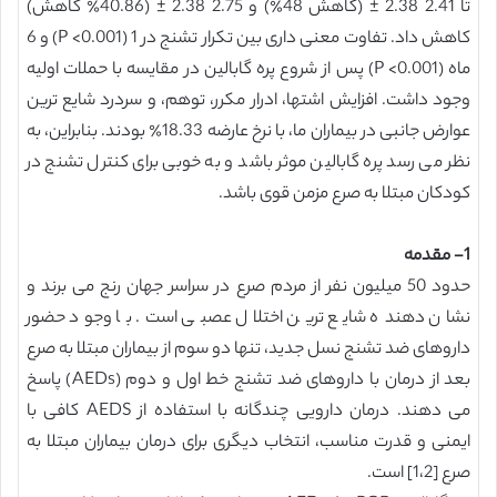
تا 2.41 2.38 ± (کاهش 48٪) و 2.75 2.38 ± (40.86٪ کاهش)
کاهش داد. تفاوت معنی داری بین تکرار تشنج در 1 (P <0.001) و 6
ماه (P <0.001) پس از شروع پره گابالین در مقایسه با حملات اولیه
وجود داشت. افزایش اشتها، ادرار مکرر، توهم، و سردرد شایع ترین
عوارض جانبی در بیماران ما، با نرخ عارضه 18.33٪ بودند. بنابراین، به
نظر می رسد پره گابالین موثر باشد و به خوبی برای کنترل تشنج در
کودکان مبتلا به صرع مزمن قوی باشد.
1- مقدمه
حدود 50 میلیون نفر از مردم صرع در سراسر جهان رنج می برند و
نشان دهنده شایع ترین اختلال عصبی است. با وجود حضور
داروهای ضد تشنج نسل جدید، تنها دو سوم از بیماران مبتلا به صرع
بعد از درمان با داروهای ضد تشنج خط اول و دوم (AEDs) پاسخ
می دهند. درمان دارویی چندگانه با استفاده از AEDS کافی با
ایمنی و قدرت مناسب، انتخاب دیگری برای درمان بیماران مبتلا به
صرع [1،2] است.