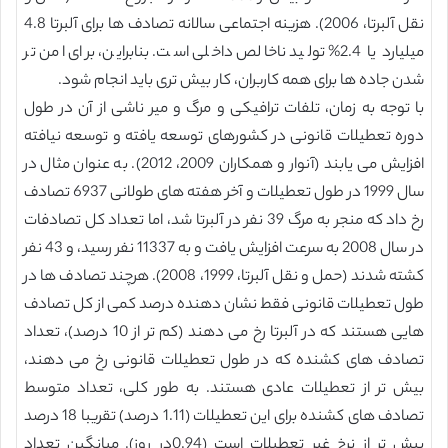
نقل آلبرتا، 2006). هزینه اجتماعی سالانه تصادف ها برای آلبرتا 4.8
میلیارد یا 2.4% تولید ناخالص داخلی است. بنابراین، برای امن تر
شدن جاده ها برای همه کاربران، کار بیش تری باید انجام شود.
با توجه به زمان، تلفات ترافیکی و مرگ و میر ناشی از آن در طول
دوره تعطیلات قانونی در کشورهای توسعه یافته و توسعه نیافته
افزایش می یابند (آنوار و همکاران 2009، 2012). به عنوان مثال در
سال 1999 در طول تعطیلات و آخر هفته های طولانی 6937 تصادف
رخ داد که منجر به مرگ 39 نفر در آلبرتا شد، اما تعداد کل تصادفات
در سال 2008 به سرعت افزایش یافت و به 11337 نفر رسید، و 43 نفر
کشته شدند (حمل و نقل آلبرتا، 1999، 2008). هرچند تصادف ها در
طول تعطیلات قانونی فقط نشان دهنده درصد کمی از کل تصادف
هایی هستند که در آلبرتا رخ می دهند (کم تر از 10 درصد)، تعداد
تصادف های کشنده که در طول تعطیلات قانونی رخ می دهند،
بیش تر از تعطیلات عادی هستند. به طور کلی، تعداد متوسط
تصادف های کشنده برای این تعطیلات (1.11 درصد) تقریبا 18 درصد
بیش تر از نرخ غیر تعطیلات است (0.94در روز). میانگین تعداد