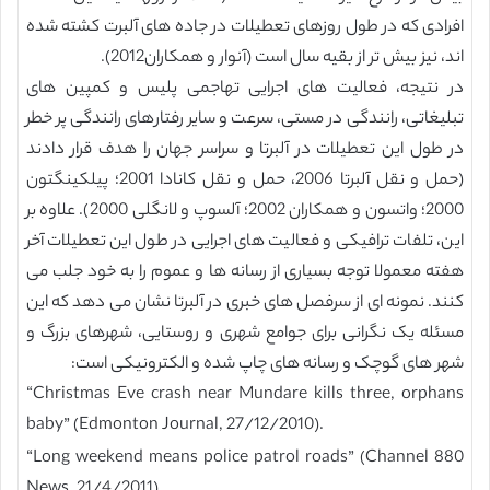
افرادی که در طول روزهای تعطیلات در جاده های آلبرت کشته شده
اند، نیز بیش تر از بقیه سال است (آنوار و همکاران2012).
در نتیجه، فعالیت های اجرایی تهاجمی پلیس و کمپین های
تبلیغاتی، رانندگی در مستی، سرعت و سایر رفتارهای رانندگی پر خطر
در طول این تعطیلات در آلبرتا و سراسر جهان را هدف قرار دادند
(حمل و نقل آلبرتا 2006، حمل و نقل کانادا 2001؛ پیلکینگتون
2000؛ واتسون و همکاران 2002؛ آلسوپ و لانگلی 2000). علاوه بر
این، تلفات ترافیکی و فعالیت های اجرایی در طول این تعطیلات آخر
هفته معمولا توجه بسیاری از رسانه ها و عموم را به خود جلب می
کنند. نمونه ای از سرفصل های خبری در آلبرتا نشان می دهد که این
مسئله یک نگرانی برای جوامع شهری و روستایی، شهرهای بزرگ و
شهر های گوچک و رسانه های چاپ شده و الکترونیکی است:
“Christmas Eve crash near Mundare kills three, orphans
baby” (Edmonton Journal, 27/12/2010).
“Long weekend means police patrol roads” (Channel 880
News, 21/4/2011).