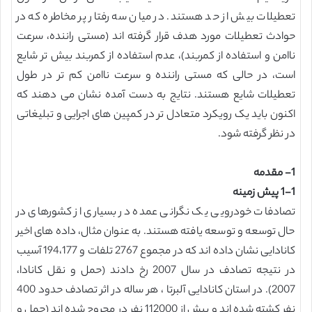
تعطیلات بیش از حد هستند. در میان سه رفتار پر مخاطره که در
حوادث تعطیلات مورد هدف قرار گرفته اند (مستی راننده، سرعت
ناامن و استفاده از کمربند)، عدم استفاده از کمربند بیش تر شایع
است، در حالی که مستی راننده و سرعت ناامن کم تر در طول
تعطیلات شایع هستند. نتایج به دست آمده نشان می دهند که
اکنون باید یک رویکرد متعادل تر در کمپین های اجرایی و تبلیغاتی
در نظر گرفته شود.
1- مقدمه
1-1 پیش زمینه
تصادفات خودرویی یک نگرانی عمده در بسیاری از کشورهای در
حال توسعه و توسعه یافته هستند. به عنوان مثال، داده های اخیر
کانادایی نشان داده اند که در مجموع 2767 تلفات و 194،177 آسیب
در نتیجه تصادف در سال 2007 رخ دادند (حمل و نقل کانادا،
2007). در استان کانادایی آلبرتا ، هر ساله در اثر تصادف حدود 400
نفر کشته شده اند و بیش از 112000 نفر در مجروح شده اند (حمل و