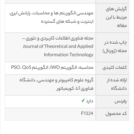
گرایش های
مهندسی الگوریتم ها و محاسبات، رایانش ابری،
مرتبط با این
اینترنت و شبکه های گسترده
مقاله
مجله فناوری اطلاعات کاربردی و تئوری –
چاپ شده در
Journal of Theoretical and Applied
مجله (ژورنال)
Information Technology
کلمات کلیدی
محاسبه، الگوریتم IWD، الگوریتم PSO، QoS
ارائه شده از
گروه علوم کامپیوتر و مهندسی، دانشگاه
دانشگاه
فناوری آنا، کویمباتور
رفرنس
دارد
✓
کد محصول
F1324