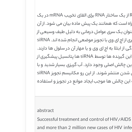
کشف مکانیسم تداخل RNA موسوم به RNAi یکی از انقلاب های عظیم در بسیاری از رشته ها از جمله پزشکی بوده است. RNAi از یک ساختار RNA برای القای تخریب mRNA در یک
 می برد. RNAi با یک رشته مضاعف کوتاه RNA (به طول 21 تا 25 نوکلئوتید) یا یک RNA سنجاقی (shRNA) همراه است که همانند یک پیش ماده بیان می شود. از آن
 به عنوان یک سری عوامل درمانی به دلیل طیف وسیعی از
شاخص ها مورد استفاده قرار می گیرند. در طی چند سال گذشته، تلاش های قابل توجهی برای ایجاد ساختارهای RNAi برای پیشگیری از اچ ای وی با تجویز موضعی انجام شده اند. siRNA
tat, re و LTR را دارا می باشد که پتانسیل بازدارندگی از ابتلا به اچ ای وی و یا مهار آن در سلول ها دارند.
انتقال ویروس اچ ای وی با استفاده از گیرنده های سلولی مختلف از میزبان (CD4, CCR5, CXCR4) رخ می دهد. از این رو، بیان این گیرنده ها توسط siRNA ها پتانسیل پیشگیری از
تجویز این موارد چندین چالش اصلی وجود دارد. آب گریزی بسیار شدید و با
آنیونی siRNA یکی از موانع مهم در جذب سلولی می باشد. به علاوه، siRNA بایستی در سیتوپلاسم سلول ها به منظور خاموش شدن منتشر شوند. از این رو مکانیسم تجویز siRNA
لئاز در بدن حساس می باشند. همه این چالش ها موجب ایجاد موانع در تجویز و استفاده
abstract
Successful treatment and control of HIV/AIDS i
and more than 2 million new cases of HIV infe