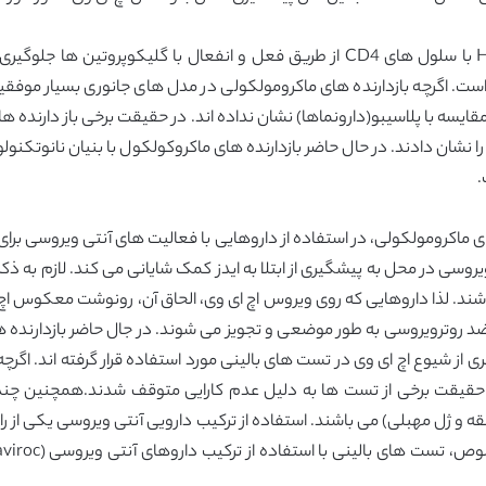
چندین ماکروکولکول آنیونی از ایجاد پیوند بین HIV-1 با سلول های CD4 از طریق فعل و ان
ست. اگرچه بازدارنده های ماکرومولکولی در مدل های جانوری بسیار موفقیت 
سه با پلاسیبو(دارونماها) نشان نداده اند. در حقیقت برخی باز دارنده ها و
را نشان دادند. در حال حاضر بازدارنده های ماکروکولکول با بنیان نانوتکنو
.
ی ماکرومولکولی، در استفاده از داروهایی با فعالیت های آنتی ویروسی برای
ند برای پیشگیری از HIV مفید می باشند. لذا داروهایی که روی ویروس اچ ای وی، الحاق آن، رونوشت 
ضد روترویروسی به طور موضعی و تجویز می شوند. در جال حاضر بازدارنده
ی از شیوع اچ ای وی در تست های بالینی مورد استفاده قرار گرفته اند. اگرچ
حقیقت برخی از تست ها به دلیل عدم کارایی متوقف شدند.همچنین چندین 
 غیر نوکلئوتیدی نظیر داپیریوین و uc 781 (حلقه و ژل مهبلی) می باشند. استفاده از ترکیب دارویی آنتی