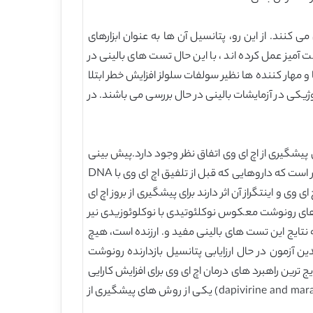
فعال با گلیکوپروتین ها جلوگیری می کنند. از این رو، پتانسیل آن ها به عنوان ابزارهای
آمیز عمل کرده اند ، با این حال تست های بالینی در
 مهار کننده ها نظیر سولفات سلولز افزایش خطر ابتلا
لوژیکی در آزمایشات بالینی در حال بررسی می باشند. در
 پیشگیری از اچ ای وی اتفاق نظر وجود دارد.پیش بینی
می شود که حضور غلظت های کافی از داروهای انتی ویروسی در محل به پیشگیری از ابتلا به ایدز کمک شایانی می کند. لازم به ذکر است که داروهایی که قبل از تلفیق اچ ای وی با DNA
معکوس اچ ای وی و اینتگراز آن اثر دارند برای پیشگیری از بروز اچ ای
 های رونوشت معکوس نوکلئوتیدی با نوکلوئوزیدی نیر
ه نتایج این تست های بالینی مفید و. ارزنده است، هیچ
آزمون در حال ارزایابی پتانسیل بازدارنده رونوشت
 ویروسی یکی از رایج ترین راهبرد های درمان اچ ای وی برای افزایش کارایی
و کاهش مقاومت و اثرات جانبی می باشد. در این خصوص، تست های بالینی با استفاده از ترکیب داروهای آنتی ویروسی (dapivirine and maraviroc) یکی از روش های پیشگیری از