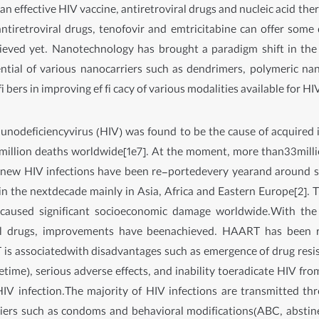
 an effective HIV vaccine, antiretroviral drugs and nucleic acid t
 antiretroviral drugs, tenofovir and emtricitabine can offer so
hieved yet. Nanotechnology has brought a paradigm shift in the
ntial of various nanocarriers such as dendrimers, polymeric nano
 bers in improving ef fi cacy of various modalities available for HI
odeficiencyvirus (HIV) was found to be the cause of acquired 
 million deaths worldwide[1e7]. At the moment, more than33millio
on new HIV infections have been re-portedevery yearand around
 in the nextdecade mainly in Asia, Africa and Eastern Europe[2]
aused significant socioeconomic damage worldwide.With the a
al drugs, improvements have beenachieved. HAART has been re
s associatedwith disadvantages such as emergence of drug resis
fetime), serious adverse effects, and inability toeradicate HIV from 
V infection.The majority of HIV infections are transmitted thr
iers such as condoms and behavioral modifications(ABC, abstinen