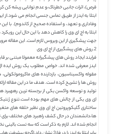
قرص)، اثرات جانبی خطرناک،و عدم توانایی ریشه کن کردن
وفاداری و تعهد، و استفاده صحیح از کاندوم). با این
ابتلا به اچ ای وی را کاهش دهد با این حال این رویکر
جهت پیشگیری از این ویروس لازم است. این مقاله مروری،
2.روش های پیشگیری از اچ ای وی
فرایند ایجاد روش های پیشگیرانه معمولا مبتنی بر ق
روش ها را تشریح کرده است. هدف ما در این مقاله ارائ
تولید و توسعه واکسن یکی از برجسته ترین رههبرد های
ای وی یکی از چالش های مهم بوده است.تنوع ژنتیکی 
ساختاری گلیکوپروتین اچ ای وی نظیر حلقه های متغیر
ها،دانشمندان در حال کشف راهبرد های مختلف برای تول
برابر ابتلا به ایدز را در فاز3 نشان داد.اگرچه پیشرفت هایی حاصل شده است با این حال پیشگیری کامل با واکسن اچ ای وی هنوز دور از دسترس باقی مانده است.