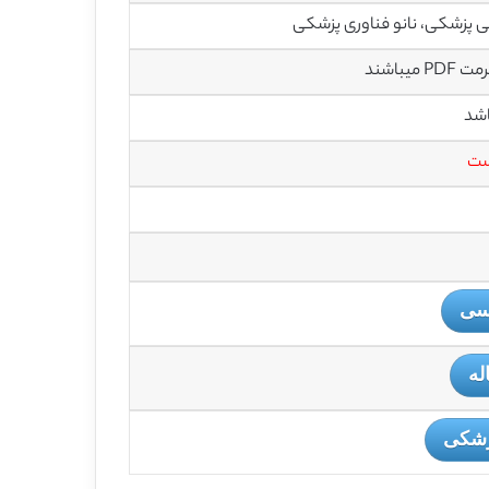
 پزشکی، نانو فناوری پزشکی
باشند
اشد
ست
یسی
له
زشکی