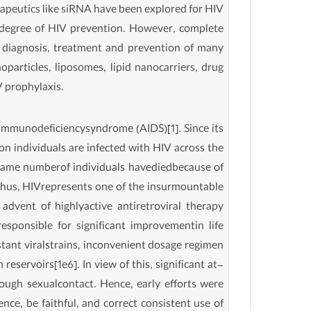
herapeutics like siRNA have been explored for HIV
me degree of HIV prevention. However, complete
 diagnosis, treatment and prevention of many
particles, liposomes, lipid nanocarriers, drug
V prophylaxis.
immunodeficiencysyndrome (AIDS)[1]. Since its
n individuals are infected with HIV across the
 same numberof individuals havediedbecause of
. Thus, HIVrepresents one of the insurmountable
dvent of highlyactive antiretroviral therapy
sponsible for significant improvementin life
tant viralstrains, inconvenient dosage regimen
reservoirs[1e6]. In view of this, significant at-
ough sexualcontact. Hence, early efforts were
ce, be faithful, and correct consistent use of