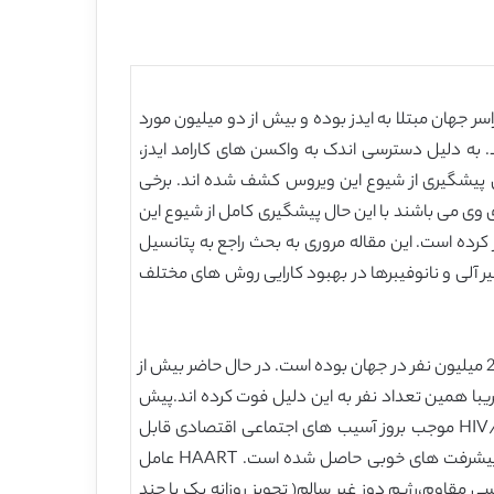
یکی از بزرگترین چالش های قرن 21 محسوب می شود. بیش از 33 میلیون نفر در سراسر جهان مبتلا به ایدز بوده و بیش از دو میلیون مورد
 به دلیل دسترسی اندک به واکسن های کارامد ایدز،
روتروویروس(ویروسی که اطلاعات ژنتیکی ان در RNA نهفته است) و داروهای اسید نوکلئیک همانند siRNA برای پیشگیری از شیوع این ویروس کشف شده اند. برخی
emtricitab تا حدودی قادر به پیشگیری از بروز اچ آی وی می باشند با این حال پیشگیری کامل از شیوع این
رده است. این مقاله مروری به بحث راجع به پتانسیل
یر آلی و نانوفیبرها در بهبود کارایی روش های مختلف
تقریبا سه دهه پیش، ویروس نقص ایمنی (HIV) موجب بروز سندرم نقص ایمنی اکتسابی شد. از زمان کشف HIV عامل بیش از 25 میلیون نفر در جهان بوده است. در حال حاضر بیش از
یروس مبتلا شده و تقریبا همین تعداد نفر به این دلیل فوت کرده اند.پیش
بینی می شود که این سناریو در دهه آینده در آسیا تشدید شود. بنابراین، HIV یکی از مسائل لاینحل قرن 21 می باشد. HIV/AIDS موجب بروز آسیب های اجتماعی اقتصادی قابل
توجهی در جهان شده است. با ظهور درمان فعالانه آنتی رتروویس، که از یک سری داروهای انتی ویروسی بهره می برد، تاکنون پیشرفت های خوبی حاصل شده است. HAART عامل
رای برخی معایب نیر ظهور سویه های ویروسی مقاوم،رژیم دوز غیر سالم( تجویز روزانه یک یا چند