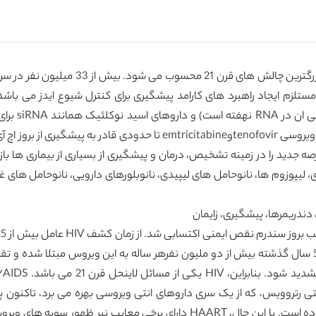
درمان و کنترل موفقیت آمیز بیماری اچ آی وی 
لزم ایجاد راهبرد های کارامد پیشگیری برای کنترل شیوع ایدز می باشد.
داروهای ضد 
آزمایشات بالینی نشان داده اند که داروی های ضد رتروویروسی tenofovirوine
دید را در زمینه تشخیص، درمان و پیشگیری از بسیاری از بیماری ها باز ک
، لیپوزوم ها، نانوحامل های لیپیدی، نانوبلورهای دارویی، نانوحامل های غ
 دندریمرها، پیشگیری، زایمان
33 میلیون نفر در جهان مبتلا به HIV می باشند.طی 5 سال گذشته بیش از دو ملیون نفرهر ساله به این و
پیشرفت سریعی و مهم در کیفیت و امید به زندگی بوده است. با این حال، HAART دا