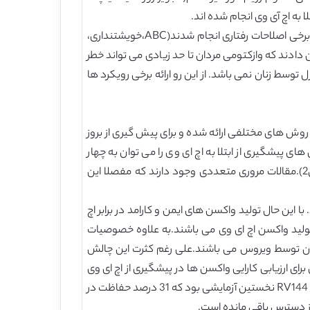
 به اچ آی وی انجام شده اند.
ابتلا به ایدز از طریق تماس جنسی انجام می شود.از این رو،تلاش های اولیه در خصوص استفاده از موانع فیزیکی نظیر کاندوم و برخی اصلاحات رفتاری انجام شدند(ABC،خویشتنداری،
دادند که وازکتومی مردان تا حد زیادی می تواند خطر
وسط زنان نمی باشد. از این رو ارائه برخی رویکرد ها
وش های مختلفی ارائه شده و برای پیش گیری از بروز
شکل 1 نشان داده شده است.به طور کلی، روش های پیشگیری از ابتلا به اچ ای وی را می توان به چهار
مقوله واکسیناسیون، بازدارنده های ماکرومولکولی، داروهای آنتی رتروویروسی و درمان اسید نوکلئیک بنیان تقسیم کرد(شکل2).مقالات مروری متعددی وجود دارند که مفصلا این
ین حال تولید واکسن های ایمن و کارامد در برابر اچ
تولید واکسن اچ ای وی می باشند.به علاوه خصوصیات
یزبان توسط ویروس می باشند.علی رغم کثرت این چالش
ی ارزیابی کارایی واکسن ها در پیشگیری از اچ ای وی
انجام شده اند. لازم به ذکر است که سه تست بالینی نخست نتوانستند هیچ گونه اثر پیشگیری در برابر ابتلا به اچ ای وی را بروز دهند. RV144 نخستین آزمایشی بود که 31 درصد حفاظت در