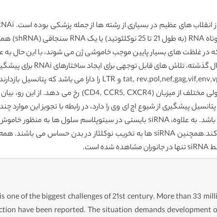
توالی خاص بهره
 پیدا کندکه در غلظت های بسیار پایین موجب خاموشی ژن می شوند، با این حال
طیف وسیعی از ژن های کد شده HIV-1 را همانند v,pol,nef,gag,vif,env,vpr
ز ویروس را نشان دادند..اگرچه RNAi درمانی پتانسیل پیشگیری از شیوع اچ ای وی را دارد، در رابطه با 
بایستی از تخریب و تجزیه لیزوزومی siRNA پیشگیری کند.همچنین siRNA ها به تخریب نوک
s one of the biggest challenges of 21st century. More than 33 mill
ction have been reported. The situation demands development of 