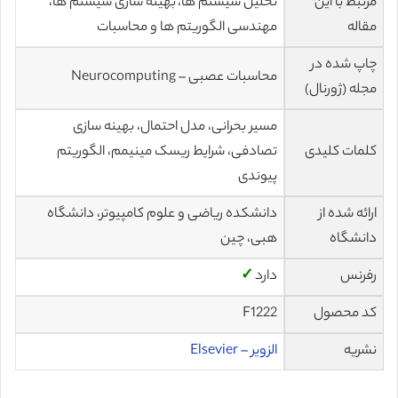
مرتبط با این
تحلیل سیستم ها، بهینه سازی سیستم ها،
مقاله
مهندسی الگوریتم ها و محاسبات
چاپ شده در
محاسبات عصبی – Neurocomputing
مجله (ژورنال)
مسیر بحرانی، مدل احتمال، بهینه سازی
کلمات کلیدی
تصادفی، شرایط ریسک مینیمم، الگوریتم
پیوندی
ارائه شده از
دانشکده ریاضی و علوم کامپیوتر، دانشگاه
دانشگاه
هبی، چین
رفرنس
دارد
✓
کد محصول
F1222
نشریه
الزویر – Elsevier