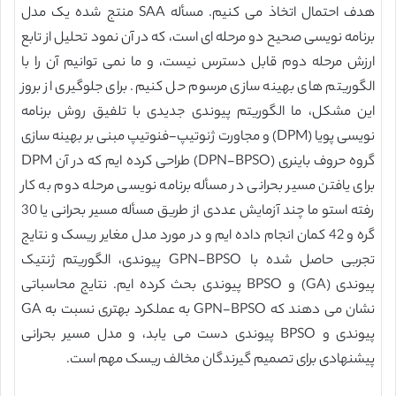
هدف احتمال اتخاذ می کنیم. مسأله SAA منتج شده یک مدل
برنامه نویسی صحیح دو مرحله ای است، که در آن نمود تحلیل از تابع
ارزش مرحله دوم قابل دسترس نیست، و ما نمی توانیم آن را با
الگوریتم های بهینه سازی مرسوم حل کنیم. برای جلوگیری از بروز
این مشکل، ما الگوریتم پیوندی جدیدی با تلفیق روش برنامه
نویسی پویا (DPM) و مجاورت ژنوتیپ-فنوتیپ مبنی بر بهینه سازی
گروه حروف باینری (DPN-BPSO) طراحی کرده ایم که در آن DPM
برای یافتن مسیر بحرانی در مسأله برنامه نویسی مرحله دوم به کار
رفته استو ما چند آزمایش عددی از طریق مسأله مسیر بحرانی یا 30
گره و 42 کمان انجام داده ایم و در مورد مدل مغایر ریسک و نتایج
تجربی حاصل شده با GPN-BPSO پیوندی، الگوریتم ژنتیک
پیوندی (GA) و BPSO پیوندی بحث کرده ایم. نتایج محاسباتی
نشان می دهند که GPN-BPSO به عملکرد بهتری نسبت به GA
پیوندی و BPSO پیوندی دست می یابد، و مدل مسیر بحرانی
پیشنهادی برای تصمیم گیرندگان مخالف ریسک مهم است.