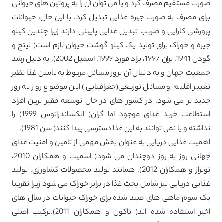
صورت مستقیم مصرف کرد و یا می توان آن را به پروتین های حیوانی
برای مصرف به صورت جیره غذایی تبدیل کرد. با این حال، حیوانات
پرورشی کارایی و ضریب تبدیل غذایی پایینی دارند زیرا چندین کیلو
جیره و خوراک برای تولید یک کیلو گوشت حیوان لازم است( لیتچ و
گودن 1941، بران 1997، براد فورد 1999، اسمیل 2002). به دلیل رشد
جمعیت جهان و به دنبال آن بروز مسائل مربوط به تامین غذا نظیر
تغییر اقلیم و مسائل توزیعی(جغرافیایی) این موضوع روز به روز
جدید تر می شود. در کشور های در حال توسعه فقیر ترین افراد
استطاعت خرید غذای موجود اما گران( الکساندراتوس 1999) را
نداشته و یا نمی توانند به این غذا دسترسی پیدا کنند( سن 1981).
اهمیت غذایی دریایی به عنوان بخش مهمی از تامین و امنیت غذای
جهانی روز به روز دوچندان می شود( اسمیت و همکاران 2010،
توتراز و همکاران 2012). همانند تولید محصولات کشاورزی، تولید
غذایی دریایی نیز شامل بحث غذا در برابر خوراک می شود زیرا تقریبا
یک سوم ماهی های صید شده برای خوراک حیوانات در سال های
اخیر استفاده شده اند( تاکون و همکاران 2011).ترکیب اصلی