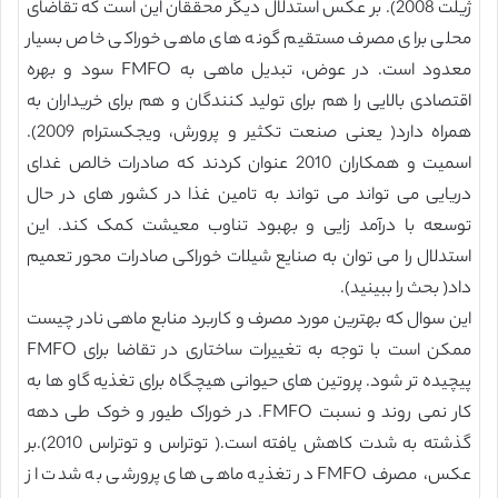
ژیلت 2008). بر عکس استدلال دیگر محققان این است که تقاضای
محلی برای مصرف مستقیم گونه های ماهی خوراکی خاص بسیار
معدود است. در عوض، تبدیل ماهی به FMFO سود و بهره
اقتصادی بالایی را هم برای تولید کنندگان و هم برای خریداران به
همراه دارد( یعنی صنعت تکثیر و پرورش، ویجکسترام 2009).
اسمیت و همکاران 2010 عنوان کردند که صادرات خالص غدای
دریایی می تواند می تواند به تامین غذا در کشور های در حال
توسعه با درآمد زایی و بهبود تناوب معیشت کمک کند. این
استدلال را می توان به صنایع شیلات خوراکی صادرات محور تعمیم
داد( بحث را ببینید).
این سوال که بهترین مورد مصرف و کاربرد منابع ماهی نادر چیست
ممکن است با توجه به تغییرات ساختاری در تقاضا برای FMFO
پیچیده تر شود. پروتین های حیوانی هیچگاه برای تغذیه گاو ها به
کار نمی روند و نسبت FMFO. در خوراک طیور و خوک طی دهه
گذشته به شدت کاهش یافته است.( توتراس و توتراس 2010).بر
عکس، مصرف FMFO در تغذیه ماهی های پرورشی به شدت از