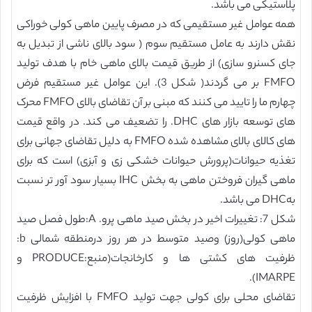
پلاستیکی می باشد.
همه عوامل غیر مستقیمی که در مصرف پایین ماهی کولی خوراکی
نقش دارند به عامل مستقیم سوم ( سود بالای ناشی از تبدیل به
جای کسنرو سازی) از طریق قیمت بالای ماهی خام با هدف تولید
FMFO بر می گردند( شکل 3). این عوامل غیر مستقیم فرض
چهارم ما را تایید می کنند که مبنی بر آن تقاضای بالای FMFO محرک
های توسعه بازار های DHC. را تضعیف می کند. در واقع قیمت
های کالای بالای مشاهده شده FMFO به دلیل تقاضای جهانی برای
تغذیه حیوانات(پرورش حیوانات خشکی زی و آبزی) است که برای
ماهی گیران فروختن ماهی به بخش IHC بسیار سود آور تر نسبت
بهDHC می باشد.
شکل 7: تغییرات اخیر در بخش صید ماهی پرو. A:طول فصل صید
ماهی کولی(روز) وصید متوسط در هر روز درمنطقه شمالی b:
ظرفیت های کشتی ها و کارخانجات(منبع:PRODUCE و
IMARPE).
تقاضای محلی برای کولی جهت تولید FMFO با افزایش ظرفیت