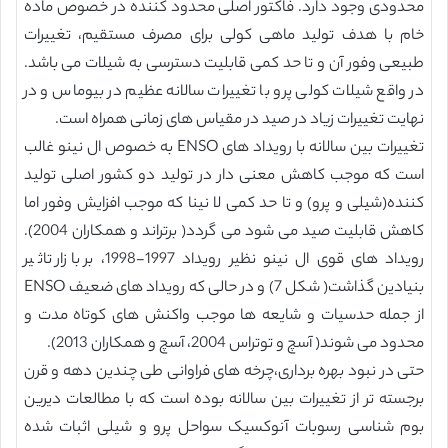
محدودی وجود دارد. فاکتور اصلی محدود کننده در خصوص ماده
خام با هدف تولید ماهی کولی برای مصرف مستقیم، تغییرات
طبیعی وفور آن و تا حد کمی قابلیت دسترسی به شیلات می باشد.
در واقع شیلات کولی پرو با تغییرات سالانه عظیم در بیوماس و در
نهایت تغییرات زیاد در صید در مقیاس های زمانی همراه است.
تغییرات بین سالانه با رویداد های ENSO به خصوص ال نینو غالب
است که موجب کاهش معنی دار در تولید دو کشور اصلی تولید
کننده(شیلی و پرو) و تا حد کمی لا نینا که موجب افزایش وفور اما
کاهش قابلیت صید می شود می گردد( برتراند و همکاران 2004).
رویداد های قوی ال نینو نظیر رویداد 1997-1998، بر بازار تاثیر
بنیادین گذاشت( شکل 7) و در حالی که رویداد های ضعیف ENSO
از جمله حدسیات و شایعه ها موجب واکنش های کوتاه مدت و
محدود می شوند( آسچ و توتراس 2004، آسچ و همکاران 2013).
حتی در نبود بهره برداری،چرخه های فراوانی طی چندین دهه و قرن
برجسته تر از تغییرات بین سالانه بوده است که با مطالعات دیرین
بوم شناسی رسوبات آنوکسیک سواحل پرو و شیلی اثبات شده