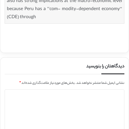
also has strong implications at the macro-economic level
because Peru has a ‘‘com- modity-dependent economy’’
(CDE) through
دیدگاهتان را بنویسید
نشانی ایمیل شما منتشر نخواهد شد.
بخش‌های موردنیاز علامت‌گذاری شده‌اند
*
د
ی
د
گ
ا