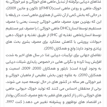
غذاهای دریایی برگرفته از تبدیل ماهی های خوراکی و غیر خوراکی به
خوراک ماهی و روغن ماهی است(FMFO)( تاکون و ماتین 2009)،
در حالی که بخش کمی از آن ناشی از هماوری ماهی است. در رابطه با
این که بهترین مورد مصرف ماهی خوراکی چیست یعنی یا مصرف
مستقیم توسط انسان(DHC ماهی خوراکی ) یا مصرف غیر مستقیم
توسط انسان(ماهی تغذیه ای IHC) از طریق تغذیه و خوراک دهی
حیوانات پرورشی با کاهش عملکرد برای مصرف بشری بحث های
زیادی وجود دارد( ولچ و همکاران 2010).
تقاضای جهانی برای ترکیبات دریایی غذا در سال های اخیر به شدت
افزایش پیدا کرده و نگرانی هایی در خصوص پایداری شیلات دریایی
به وجود آورده است( نایلور و همکاران 2000، 2009، اسمیت و
همکاران 2010). به علاوه چون بخش عظیمی از ماهیان خوراکی و
غیر خوراکی هر ساله در کشور های در حال توسعه صید می شوند،
برخی از محققان احساس می کنند که تولید خوراک حیوانی، ماهی
های خوراکی نادر را از کشور های فقیر به نفع مصرف کنندگان پولدار
در اقتصاد های نوظهور و پیشرفته تغییر می دهد.( کنت 1997،