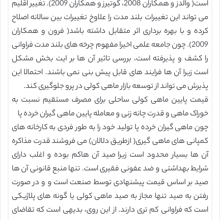
است( والدز و همکاران 2008، گوتیرز و همکاران 2009). تغییر اقلیم
می تواند این تغییرات بلند مدت را علاوخ تغییرات بین سالانه اصلاح
کرده و با بهره برداری اثر متقابل داشته باشد( فرون و همکاران
2009). چون جامعه علمی اخیرا مفهوم چرخه های بلند مدت فراوانی
را کشف و پذیرفته است، بررسی تاثیر آن ها بر ایت بخش مشکل
است زیرا آن ها فرایند های قابل پیش بنی نمی باشند. احتمالا این
پذیرش می تواند از توسعه بازار ماهی کولی در پرو جلوگیری کند.
قیمت پایین ماهی کولی ساحلی برای مصرف مستقیم نسبت به
خوراک ماهی و قدرت چانه زنی و معامله پایین ماهی گیران خرده پا
چون ماهی گیران خرده پا تولید خود را به طور فردی به کارخانه های
کمپانی های ماهی گیری( ازطریق دلالان) می فروشند قدرت مذاکره
آن ها بسیار محدود است زیرا صید آن هاکم بوده و اغلب دارای
شرایط بهداشتی و ضد عفونی فقیری است. تنها منبع قانونی آن ها
صید بر اساس قیمت پیشنهادی توسط صنعت است و و در صورت
رفتن به صید تنها مجاز به صید ماهی کولی یا گونه های پلاژیکی
است که فراوانی کم تری دارند. از این روی، بدیهی است که تقاضای