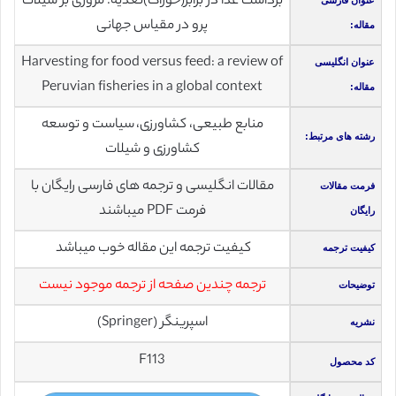
برداشت غذا در برابر(خوراک)تغذیه: مروری بر شیلات
عنوان فارسی
پرو در مقیاس جهانی
مقاله:
Harvesting for food versus feed: a review of
عنوان انگلیسی
Peruvian fisheries in a global context
مقاله:
منابع طبیعی، کشاورزی، سیاست و توسعه
رشته های مرتبط:
کشاورزی و شیلات
مقالات انگلیسی و ترجمه های فارسی رایگان با
فرمت مقالات
فرمت PDF میباشند
رایگان
کیفیت ترجمه این مقاله خوب میباشد
کیفیت ترجمه
ترجمه چندین صفحه از ترجمه موجود نیست
توضیحات
اسپرینگر (Springer)
نشریه
F113
کد محصول