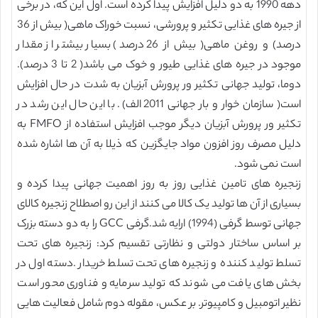
دهه 1990 به دو دلیل افزایش پیدا کرده است. اول این که، در برخی
از جیره های غذایی تکثیر و پرورشی، نسبت خوراک ماهی( بیش از 36
درصد) و روغن ماهی( بیش از 26 درصد) بسیار بیشتر از مقدار
موجود در جیره های غذایی طیور و خوک می باشد( 2 تا 3 درصد).
دوما، تولید جهانی تکثیر ور پرورش آبزیان به شدت در حال افزایش
است( سازمان خوار و بار جهانی 2011 الف). با این حال این رشد در
تکثیر ور پرورش آبزیان دیگر موجب افزایش استفاده از FMFO به
دلیل مصرف روز افزون مواد جایگزین که ذیلا به آن ها اشاره شده
است نمی شود.
زنجیره های تامین غذایی روز به روز اهمیت جهانی پیدا کرده و
بسیاری از آن ها تولید یک کالا می کنند از این رو اصطلاح زنجیره کالای
جهانی توسط گرفی (1994) ارایه شد.گرفی GCC را به دو دسته بزرک
بر اساس ساختار دولتی و نظارتی تقسیم کرد: زنجیره های تحت
تسلط تولید کننده و زنجیره های تحت تسلط خریدار .دسته اول در
بخش های یافت می شوند که تولید سرمایه و فناوری محور است
نظیر اتومبیل و کامپیوتر. بر عکس، مقوله دوم شامل فعالیت هایی