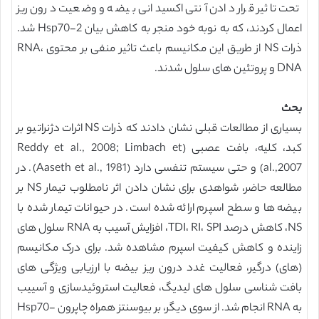
تحت تاثیر قرار دادن آنتی اکسیدانی بیضه و وضعیت درون ریز
اعمال کردند، که به نوبه خود منجر به کاهش بیان Hsp70-2 شد.
ذرات NS از طریق این مکانیسم باعث تاثیر منفی بر محتوی RNA،
DNA و پروتئین های سلول شدند.
بحث
بسیاری از مطالعات قبلی نشان دادند که ذرات NS اثرات دژنراتیو بر
کبد، کلیه، بافت عصبی (Reddy et al., 2008; Limbach et
al.,2007) و حتی سیستم تنفسی دارد (Aaseth et al., 1981). در
مطالعه حاضر، شواهدی برای نشان دادن اثر نامطلوب تیمار NS بر
بیضه ها و سطح اسپرم ارائه شده است. در حیوانات تیمار شده با
NS، کاهش درصد TDI، RI، SPI، افزایش آسیب به RNA سلول های
زاینده و کاهش کیفیت اسپرم مشاهده شد. برای درک مکانیسم
(های) درگیر، فعالیت غدد درون ریز بیضه با ارزیابی ویژگی های
بافت شناسی سلول های لیدیگ، فعالیت استروئیدسازی و آسییب
به RNA انجام شد. از سوی دیگر، بر بیوسنتز همراه چاپرون Hsp70-