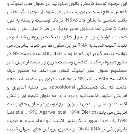
این فرضیه توسط کاهش کانون استروئید در سلول های لیدیگ و
کاهش سطح تستوسترون پشتیبانی می شود. از سوی دیگر، تحلیل
بافت شناسی ما نشان داد که NS، در یک وضعیت وابسته به دوز،
باعث کاهش تعدادسلول های لیدیگ در هر 2 میلی متر از بافت
همبند، افزایش توزیع سلول های لیدیگ هیپرتروفی شده و در
نتیجه آسیب شدید به RNA در این سلول ها می شود. بنابراین، می
توانیم نتیجه گیری کرد که علاوه بر اختلال القا شده توسط NS در
محور هیپوفیز- گناد، کاهش وضعیت درون ریز بیضه از طریق تاثیر
مستقیم سلول های لیدیگ اتفاق می-افتد. به منظور درک
مکانیسم حاکم بر تاثیر NS بر وضعیت درون ریز بیضه، باید توجه
داشت که یک همبستگی appositional بین تخلیه آندروژن و
افزایش استرس اکسیداتیو وجود دارد. به عنوان نتیجه ای از تنش
اکسیداتیو ناشی از نقص آندروژن، نرخ آپوپتوز در سلول های زاینده
افزایش می یابد (Lue et al., 1990; Agarwal et al., 1994; Dierich
et al., 1998). از سوی دیگر، تنش اکسیداتیو ایجاد شده به صورت
پاتولوژیکی بر DNA، RNA، و محتوی پروتئین های سلولی آسیب