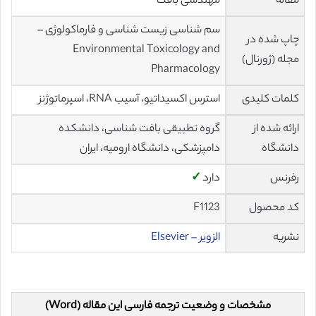
مقاله
مهندسی بافت
سم شناسی زیست شناسی و فارماکولوژی –
چاپ شده در
Environmental Toxicology and
مجله (ژورنال)
Pharmacology
کلمات کلیدی
استرس اکسیداتیو، آسیب RNA، اسپرماتوژنز
ارائه شده از
گروه تطبیقی بافت شناسی، دانشکده
دانشگاه
دامپزشکی، دانشگاه ارومیه، ایران
رفرنس
دارد
✓
کد محصول
F1123
نشریه
الزویر – Elsevier
مشخصات و وضعیت ترجمه فارسی این مقاله (Word)