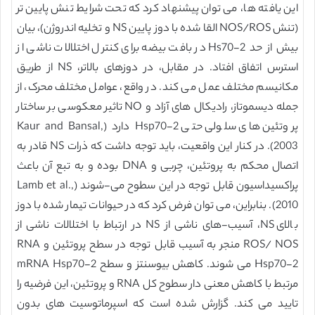
این یافته ها، می توان پیشنهاد کرد که تحت شرایط تنش پایین تر
(تنش NOS/ROS القا شده با دوز پایین NS و تخلیه اندروژن)، بیان
بیش از حد Hs70-2 در بافت بیضه برای کنترل اختلالات ناشی از
استرس اتفاق افتاد. در مقابل، در دوزهای بالاتر، NS از طریق
مکانیسم مختلف عمل می کند. در واقع، عوامل مختلف محرک، از
جمله دیسموتاز، رادیکال های آزاد و NO تاثیر معکوسی بر ساختار
پروتئین های سلولی حتی Hsp70-2 دارد (Kaur and Bansal,
2003). در کنار این واقعیت، باید توجه داشت که ذرات NS قادر به
اتصال محکم به پروتئین، چربی و DNA بوده و به تبع آن باعث
پراکسیداسیون قابل توجه در این سطوح می-شوند (Lamb et al.,
2010). بنابراین، می توان فرض کرد که در حیوانات تیمار شده با دوز
بالای NS، آسیب-های ناشی از NS در ارتباط با اختلالات ناشی از
ROS/ NOS منجر به آسیب قابل توجه در سطح پروتئین و RNA
Hsp70-2 می شوند. کاهش بیوسنتز و سطح mRNA Hsp70-2
مرتبط با کاهش معنی دار سطوح کل RNA و پروتئین، این فرضیه را
تایید می کند. گزارش شده است که اسپرماتوسیت های بدون