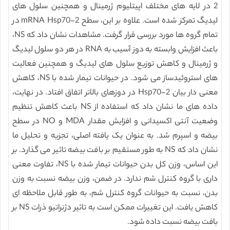
2 در لایه های مختلف اپیتلیوم ژرمینال و همچنین سلول های
لیدیگ تمرکز شده است. علاوه بر این، سطح mRNA Hsp70-2 در
تمام گروه ها مورد بررسی قرار گرفت. مشاهدات نشان داد که NS،
باعث افزایش وابسته به دوز آسیب به RNA در هر دو سلول لیدیگ
و ژرمینال و کاهش توزیع سلول های لیدیگ و همچنین فعالیت
های استروئیدساز می شود. در حیوانات تیمار شده با NS، کاهش
معنی دار بیان Hsp70-2 در دوزهای بالاتر اتفاق افتاد. در نهایت،
داده های ما نشان داد که استفاده از NS باعث کاهش تنظیم
وضعیت آنتی اکسیدانی و افزایش مقدار MDA و NO در سطح
بیضه و اسپرم شد. به عنوان یک یافته اصلی، تجزیه و تحلیل ما
نشان داد که NS به طور مستقیم بر بافت بیضه تاثیر می گذارد. بر
این اساس، وزن کل بدن حیوانات تیمار شده با NS، تفاوت معنی
داری با گروه کنترل شم ندارد. در ضمن، وزن بیضه نسبت به وزن
بدن، نسبت به حیوانات گروه کنترل شم، به طور قابل ملاحظه ای
کاهش یافت. این تغییرات ممکن است به تاثیر دژنراتیو ذرات NS بر
بافت بیضه نسبت داده شود.