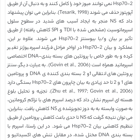
Hsp70-2 نمی توانند میوز خود را کامل کنند و به دنبال آن از طریق
آپوپتوز حذف می شوند (Tesarik, 1998). بنابراین می توان پیشنهاد
داد که NS منجر به ایجاد آسیب های شدید در سطوح سلول
اسپرماتوسیت (مشخص شده با TDI و SPI کاهش یافته) از طریق
تأثیر بر بیان و/یا بیوسنتز Hsp70-2 می شوند. علاوه بر این،
عملکرد و بیان Hsp70-2 در اواخر مراحل فرآیند اسپرمیوژنز تغییر
کرده و به طور خاص با پروتئین های بسته بندی-DNA اختصاصی
اسپرماتید همراه است (Govin et al., 2006). به عبارت دیگر، سنتز
پروتئین های انتقالی 1و 2 بسته بندی کننده ی DNA و پروتامین
های 1 و 2 تا حد زیادی به بیان چاپرون های Hsp70-2 بستگی دارد
(Zhu et al., 1997; Govin et al., 2006). تجزیه و تحلیل بلوغ
هسته ای اسپرم نشان داد که درصد اسپرم های با تراکم کروماتین،
به صورت وابسته به به دوز تجویزشده ی NS کاهش یافت. بنابراین،
می توان نتیجه گرفت که NS تا حدی باعث کاهش پروتامین از طریق
تنظیم کاهشی بیان Hsp70-2 می شود. در این راستا، اسپرم با
بسته بندی DNA مختل شده، در مقابل تنش های اکسیداتیو و