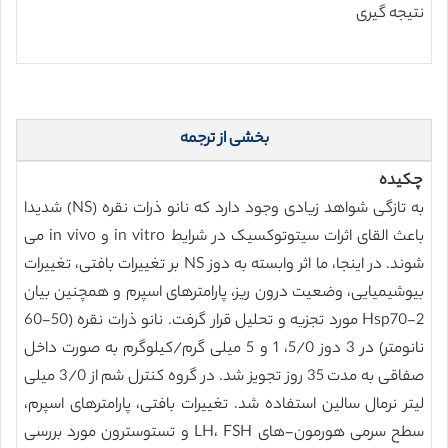
نتیجه گیری
بخشی از ترجمه
چکیده
به تازگی شواهد زیادی وجود دارد که نانو ذرات نقره (NS) شدیدا
باعث القای اثرات سیتوتوکسیک در شرایط in vitro و in vivo می
شوند. در اینجا، ما اثر وابسته به دوز NS بر تغییرات بافتی، تغییرات
بیوشیمیایی، وضعیت درون ریز، پارامترهای اسپرم و همچنین بیان
Hsp70-2 مورد تجزیه و تحلیل قرار گرفت. نانو ذرات نقره (50-60
نانومتر) در 3 دوز 5/0، 1 و 5 میلی گرم/کیلوگرم به صورت داخل
صفاقی به مدت 35 روز تجویز شد. در گروه کنترل شم از 3/0 میلی
لیتر نرمال سالین استفاده شد. تغییرات بافتی، پارامترهای اسپرم،
سطح سرمی هورمون-های LH، FSH و تستوسترون مورد بررسی