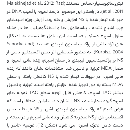
نیتروساتیوبسیار حساس هستند (Malekinejad et al., 2012; Razi
et al., 2011). در راستای این موضوع، درصد اسپرم با آسیب DNA در
حیوانات تیمار شده با NS افزایش یافته بود. آرایش ویژه اسیدهای
چرب اشباع نشده ، پلاسمالوژن ها و اسفنگومیلین ها در غشاء
سلول اسپرم مسئول حساسیت این سلول ها نسبت به رادیکال
های آزاد ناشی از پراکسیداسیون لیپیدی هستند (Sanocka and
Kurpisz, 2004). به منظور شناسایی اثر تنش اکسیداتیو ناشی از
NS بر پراکسیداسیون لیپیدی در سطح اسپرم، زنده مانی اسپرم و
مقدار MDA تجزیه و تحلیل شد. مشاهدات نشان دادند که زنده
مانی اسپرم در حیوانات تیمار شده با NS کاهش یافته و سطح
MDA بسته به دوز تجویز شده افزایش یافته است. تجزیه و تحلیل
بیشتر TAC اسپرم، کاهش قابل توجه سطح TAC نمونه های
اسپرم گروه تیمار شده با NS را نشان داد. بنابراین، منطقی است که
فرض کنیم که پراکسیداسیون لیپیدی ناشی از NS مرتبط با تنش
اکسیداتیو نای از NS منجر به کاهش زنده مانی اسپرم و در نتیجه از
دست دادن تحرک اسپرم می شود (شکل 12). فرضیه حاضر با