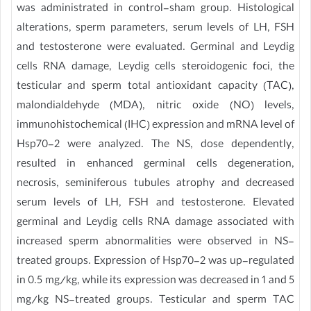
was administrated in control-sham group. Histological
alterations, sperm parameters, serum levels of LH, FSH
and testosterone were evaluated. Germinal and Leydig
cells RNA damage, Leydig cells steroidogenic foci, the
testicular and sperm total antioxidant capacity (TAC),
malondialdehyde (MDA), nitric oxide (NO) levels,
immunohistochemical (IHC) expression and mRNA level of
Hsp70-2 were analyzed. The NS, dose dependently,
resulted in enhanced germinal cells degeneration,
necrosis, seminiferous tubules atrophy and decreased
serum levels of LH, FSH and testosterone. Elevated
germinal and Leydig cells RNA damage associated with
increased sperm abnormalities were observed in NS-
treated groups. Expression of Hsp70-2 was up-regulated
in 0.5 mg/kg, while its expression was decreased in 1 and 5
mg/kg NS-treated groups. Testicular and sperm TAC