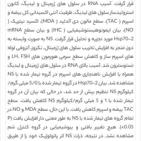
قرار گرفت. آسیب RNA در سلول های ژرمینال و لیدیگ، کانون
استروئیدساز سلول های لیدیگ، ظرفیت آنتی اکسیدانی کل بیضه و
اسپرم ( TAC)، سطح مالون دی آلدئید ( MDA)، اکسید نیتریک (
NO)، بیان ایمونوهیستوشیمیایی ( IHC) و بیان سطح mRNA
Hsp70-2 مورد تجزیه و تحلیل قرار گرفت. NS به صورت وابسته به
دوز، منجر به افزایش تخریب سلول های ژرمینال، نکروز، آتروفی لوله
های اسپرم ساز و کاهش سطح سرمی هورمون های LH، FSH و
تستوسترون شد. آسیب بالای RNA در سلول های ژرمینال و لیدیگ
همراه با افزایش ناهنجاری های اسپرم در گروه تیمار شده با NS
مشاهده شد. بیان Hsp70-2 در گروه تیمار شده با 5/0 میلی گرم/
کیلوگرم NS تنظیم بیش از حد شد، در حالی که بیان آن در گروه
تیمار شده با 1 و 5 میلی گرم/کیلوگرم NS کاهش یافت. سطح
TAC بیضه و اسپرم کاهش یافت. با این حال، سطح MDA و NO در
تمام گروه های تیمار شده با NS به طور معنی دار افزایش یافت (P
<0.05). هیچ تغییر بافتی و بیوشیمیایی در گروه کنترل شم
مشاهده نشد. در نتیجه، ذرات NS اثر پاتولوژیک خود را از طریق