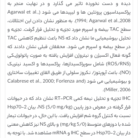
دیده و دست نخورده تاثیر می گذارد و در نهایت منجر به
پراکسیداسیون پروتئین ها و لیپیدها می شود (Agarwal et al.,
1994; Agarwal et al.,2008). به منظور نشان دادن این اختلالات،
سطح TAC بیضه و اسپرم مورد تجزیه و تحلیل قرار گرفت. تجزیه و
تحلیل بیوشیمیایی ما نشان داد که NS باعث تنظیم کاهشی TAC
در سطح بیضه و اسپرم می شود. محققان قبلی نشان دادند که
گونه فعال اکسیژن و نیتروژن افزایش یافته به صورت پاتولوژیکی
(ROS/RNS) شامل سوپراکسیدازها، پراکسیدها و اکسید نیتریک
(NO)، باعث آپوپتوز/ نکروز سلولی از طریق القای تغییرات ساختاری
و بیوشیمیایی می شود (Calabrese et al., 2000; Forlenza and
Miller, 2006).
IHC تجزیه و تحلیل نیمه کمی RT-PCR نشان داد که در حیوانات
قرار گرفته در معرض دوز پایین NS (5/0 mg/kg)، بیان Hsp70-2
نسبت به کنترل گروه شم افزایش یافت. با این حال، در حیوانات تیمار
شده با دوزهای متوسط (5/0 mg/kg) و بالای NS نیز کاهش معنی
دار بیان Hsp70-2 در سطح IHC و mRNA مشاهده شد. با توجه به