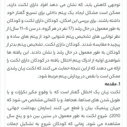
توجهی کاهش یابد، که نشان می دهد افراد دارای لکنت دارند,
ممکن است مشکل ایجاد یک ریتم داخلی برای تسریع گفتار خود
داشته باشند. برای بررسی این امکان، کودکان دارای لکنت و کودکان
به طور معمول در حال رشد (17 نفر در هر گروه، در سن 6-11 سال) از
نظر توانایی های تشخیص ریتم شنوایی خود از ریتم های ساده و
پیچیده مقایسه شدند. کودکان دارای لکنت, تشخیص ریتم بدتر از
کودکان به طور معمول در حال رشد را نشان دادند. این یافته ها
شواهدی اولیه از ادراک ریتم اختلال یافته در کودکان دارای لکنت را
ارائه می دهند که از این نتیجه حمایت می کنند که لکنت زبان رشدی
ممکن است با نقص در پردازش ریتم مرتبط شود.
1. مقدمه
لکنت زبان یک اختلال گفتار است که با وقوع مکرر تکرارات و یا
طویل شدن های صداها، هجاها، و یا کلماتی مشخص می شود که
جریان ریتمیک بیان را قطع می کنند (سازمان بهداشت جهانی،
2010). شروع لکنت به طور معمول در سنین بین دو و پنج سال
مشاهده می شود, زمانی که کودکان شروع به تشکیل جملات