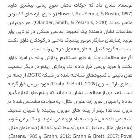
توسعه, نشان داد که حرکات دهان تنوع زمانی بیشتری دارند
(Howell, Au-Yeung, & Rustin, 1997) و دارای بازه های کف زدن
متغیر بودند (Olander, Smith, & Zelaznik, 2010). هر دوی این
مطالعات نشان دهنده یک کمبود اساسی ممکن در توانایی برای
تولید رفتارهای سازگار موتور ریتمیک داخلی در کودکان دارای لکنت
نسبت به گروه کنترل به طور معمول در حال رشد است.
اگر چه مطالعات چند به طور مستقیم پردازش ریتم در افراد دارای
لکنت را مورد بررسی قرار داده اند، پردازش ریتم در دیگر جمعیت
های بالینی با کمبودهای شناخته شده در شبکه BGTC، از جمله در
بیماری پارکینسون (Grahn & Brett, 2009) مورد بررسی قرار گرفته
است. تعدادی از مطالعات نشان داده اند که ریتم های اندازه گیری
ساده با ضربان قوی (به عنوان مثال، به صراحت مشخص شده در
درون صداها) بهتر از ریتم های موزون پیچیده با ضربان ضعیف
تشخیص داده می شوند، به یاد آورده می شوند، و تکثیر می شوند
(به عنوان مثال، حداقل تا حدی توسط شنونده القا) (به عنوان مثال،
Grahn, 2012; Grahn & Brett, 2007; Povel و Essens، 1985).