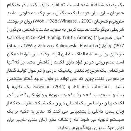
یک پدیده شناخته شده اینست که افراد دارای لکنت, در هنگام
همزمان سازی بیان خود با یک سیگنال تسریع کننده خارجی، مانند
مترونوم همزمان (Wingate, ، 2002؛ Wohl، 1968) روان تر بودند.
شرایطی دیگر مانند صحبت کردن به صورت متحد با شخص دیگری (
” بیان هم سرا ”) (Adams و Ramig، 1980؛ INGHAM و Carrol،
1977)، و آواز (Glover، Kalinowski، Rastatter، و Stuart، 1996)
نیز دارای روانی مشابه القاکننده این اثرات بودند. این شرایط ممکن
است عدم روانی در در افراد دارای لکنت را کاهش دهد چرا که آنها
هر کدام, یک مرجع زمانبندی ریتمیک خارجی را در طول تولید گفتار
فراهم می کنند، چیزی که نمی تواند در طول تولید گفتار مشخص
باشد . Etchell، Johnson، و Sowman (2014) یک نظریه را
پیشنهاد نمودند که در آن کمبود نوروفیزیولوژیکی ”اصلی” در
لکنت زبان بر اساس یک اختلال درون یک شبکه مغز است که از
زمان بندی داخلی را پشتیبانی می کند که منجر به تکیه بر یک
سیستم ثانویه می شود که از نشانه های زمان بندی خارجی برای
توالی حرکات بیان بهره گیری می نماید.