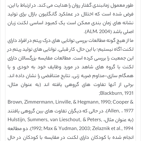
طور معمول زمانبندی گفتار روان را هدایت می کند. در ارتباط با این،
فرض شده است که اختلال در عملکرد گانگلیون بازال برای تولید
نشانه های زمان بندی ممکن است یک کمبود اساسی لکنت زبان
اصلی باشد (ALM، 2004).
ما از هیچ گونه مطالعات بررسی توانایی های درک ریتم در افراد دارای
لکنت آگاه نیستیم؛ با این حال، کار قبلی, توانایی های تولید ریتم در
این جمعیت را بررسی کرده است. مطالعات مقایسه بزرگسالان دارای
لکنت با گروه های شاهد در مورد وظایف خود به خودی و یا
همگام سازی-مداوم ضربه زنی, نتایج متناقضی را نشان داده اند.
برخی از آنها تفاوت های گروهی یافته اند (به عنوان مثال،
Blackburn, 1931;
Brown, Zimmermann, Linville, & Hegmann, 1990; Cooper &
Allen, ، 1977)، در حالی که دیگران تفاوت های بین گروهی یافتند
(به عنوان مثال، Hulstijn, Summers, van Lieschout, & Peters,
1992; Max & Yudman, 2003; Zelaznik et al., 1994). دو مطالعه
انجام شده با کودکان دارای لکنت در مقایسه با کودکان در حال