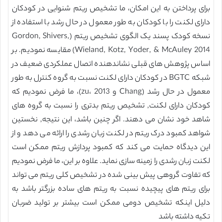
برای پرداختن به این امکان، ما تشخیص ریتم شنوایی در کودکان
دارای لکنت را با کودکان به طور معمول در حال رشد با استفاده از
نسخه کودک پسند یک الگوی تشخیص ریتم (Gordon, Shivers,
Wieland, Kotz, Yoder, & McAuley 2014) مقایسه نمودیم. بر
اساس پژوهش های قبلی نشاندهنده اتصال عملکردی ضعیف در
شبکه BGTC در کودکان دارای لکنت نسبت به گروه کنترل به طور
معمول در حال رشد (Chang و zu، 2013)، ما فرض نمودیم که
کودکان دارای لکنت, تشخیص ریتم بدتری را نسبت به گروه های
شاهد خود نشان می دهند. اگر چنین باشد، این نتیجه, نخستین
شواهد کمبود درک ریتم در لکنت زبان رشدی را ارائه می دهد و از
این دیدگاه حمایت می کند که کمبود پردازش ریتم ممکن است
لکنت زبان رشدی را زمینه سازی نماید. علاوه بر این، ما فرض نمودیم
که تفاوت گروهی پیش بینی شده در تشخیص کلی ریتم می تواند
برای ریتم های پیچیده نسبت به ریتم های ساده بزرگتر باشد به
دلیل اینکه تشخیص دومی ممکن است بیشتر بر تولید ضربان
تکیه داشته باشد