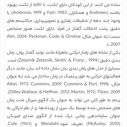
ساده می کنند. از این کودکان دارای لکنت، تا 80٪ از لکنت بهبود
یافتند (Andrews و همکاران، 1983؛ Yairi و Ambrose، 1999). با
وجود چند دهه از تحقیقات رفتاری و تصویربرداری، مکانیسم های
دقیق پشت اختلالات گفتار در افراد دارای لکنت هنوز مشخص
نیست (به عنوان مثال، Alm, 2004; Packman, Code, & Onslow
، 2007).
یکی از نشانه های رفتار حرکتی ماهرانه مانند تولید گفتار روان, زمان
بندی دقیق (Zelaznik Zelaznik, Smith, & Franz, ، 1994) است.
بسیاری از مدل های زمان بندی بیان نشان داده اند بیان، مانند دیگر
فعالیتهای حرکتی به طور ریتمیک در زمان ساختار می یابد (به عنوان
مثال، Allen, 1973; Cummins, 2009; Cummins & Port, 1998;
Dilley Wallace, & Heffner, 2012; Martin, 1972; Tilsen, 2009).
ریتم به طور کلی می تواند به عنوان یک الگوی سریال مدت زمان
های مشخص شده توسط یک سری از رویدادها، و از نظر ادراکی به
عنوان سازماندهی زمانی درک شده از الگوی صدای فیزیکی
(McAuley، 2010) تعریف شود.Wendahl و Cole (1961),