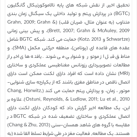
تحقیق اخیر, از نقش شبکه های پایه تالاموکورتیکال گانگلیون
(BGTC) در پردازش ریتم و تولید داخلی یک سیگنال زمان بندی
متناوب (به عنوان مثال، ضربان قلب) (Grahn, 2009; Grahn &
Brett, 2007; Grahn & McAuley, 2009)، و پیش بینی زمانی
(Schwartze و Kotz، 2013) حمایت می کند. شبکه BGTC شامل
عقده های قاعده ای (پوتامن)، منطقه حرکتی مکمل (SMA)، و
مناطق قبل از موتور و شنوایی می شوند. یافته های اخیر از
مطالعات تصویربرداری رزونانس مغناطیسی عملکردی و ساختاری
(MRI) نشان داده است که افراد دارای لکنت ممکن است دارای
اتصال ناقص در مناطق مغزی باشند که از یکپارچه سازی شنوایی-
موتور ، زمان، و پردازش ریتم حمایت می کند (Chang, Horwitz,
Ostuni, Reynolds, & Ludlow, 2011; Lu et al., 2010). علاوه بر
این، یک مطالعه اخیر گزارش داد که کودکان دارای لکنت دارای
اتصال عملکردی و ساختاری تضعیف شده در شبکه BGTC در
مقایسه با گروه های شاهد همسان-سنی (Chang & Zhu, 2013)
هستند. یک مطالعه, فعالیت مغز در طی شرایط تسلط القا شده (به