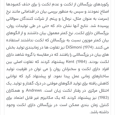
رکوردهای بزرگسالان از لکنت و عدم لکنت را برای حذف کمبودها
اصلاح نمودند و سپس به منظور بررسی بیان در اقداماتی مانند نرخ
(سرعت به عنوان مثال، نرمال) و ریتم, از شرکت کنندگان سوالاتی
پرسیده شد. نتایج آنها نشان داد که حتی در طی تولیدات روان،
بزرگسالان دارای لکنت, نرخ کمتر معمول بیان داشتند و از الگوهای
بیان کمتر موزون نسبت به بزرگسالان که لکنت نداشتند استفاده
می کنند. DiSimoni (1974) نیز تفاوت ها در زمانبندی تولید بخش
های بیان در بزرگسالانی را یافتند که در مقایسه با گروه شاهد دارای
لکنت بودند. Kent (1984) پیشنهاد کردند که تفاوت اصلی بین
افراد دارای لکنت و سخنرانان روان را می توان در ظرفیت تولید
ساختارهای زمانی عمل پیدا نمود. او پیشنهاد کرد که توانایی
کاهش یافته برای تولید الگوهای موقتی در درک گفتار و تولید, یک
اختلال مرکزی در رفتار لکنت زبان است. Andrews و همکاران
(1983) نیز پیشنهاد کردند که یک مکانیزم غیر قابل اعتماد برای
کنترل زمان بندی ممکن است در بزرگسالان دارای لکنت وجود
داشته باشد.