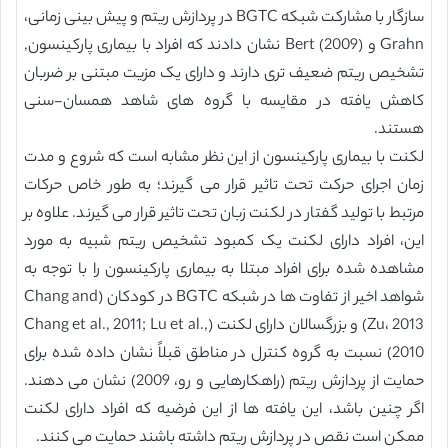
سازگار با مشارکت شبکه BGTC در پردازش ریتم و پیش بینی زمانی،
Grahn و Bert (2009) نشان دادند که افراد با بیماری پارکینسون,
تشخیص ریتم ضعیف تری دارند و دارای یک مزیت مبتنی بر ضربان
کاهش یافته در مقایسه با گروه های شاهد همسان-سنی
هستند.
لکنت با بیماری پارکینسون از این نظر مشابه است که شروع و مدت
زمان اجرای حرکت تحت تاثیر قرار می گیرند؛ به طور خاص حرکات
مرتبط با تولید گفتار در لکنت زبان تحت تاثیر قرار می گیرند. علاوه بر
این، افراد دارای لکنت یک کمبود تشخیص ریتم شبیه به مورد
مشاهده شده برای افراد مبتلا به بیماری پارکینسون را با توجه به
شواهد اخیر از تفاوت ها در شبکه BGTC در کودکان (Chang and
Zu، 2013) و بزرگسالان دارای لکنت (Chang et al., 2011; Lu et al.,
2010) نسبت به گروه کنترل در مناطق قبلاً نشان داده شده برای
حمایت از پردازش ریتم (راهکارهایی و رو، 2009) نشان می دهند.
اگر چنین باشد، این یافته ها از این فرضیه که افراد دارای لکنت
ممکن است نقص در پردازش ریتم داشته باشند حمایت می کنند.