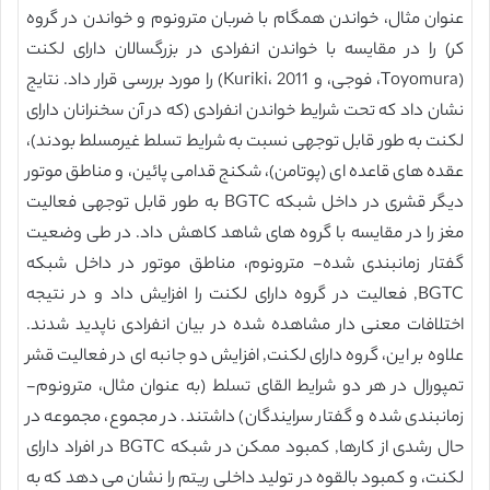
عنوان مثال، خواندن همگام با ضربان مترونوم و خواندن در گروه
کر) را در مقایسه با خواندن انفرادی در بزرگسالان دارای لکنت
(Toyomura، فوجی، و Kuriki، 2011) را مورد بررسی قرار داد. نتایج
نشان داد که تحت شرایط خواندن انفرادی (که در آن سخنرانان دارای
لکنت به طور قابل توجهی نسبت به شرایط تسلط غیرمسلط بودند)،
عقده های قاعده ای (پوتامن)، شکنج قدامی پائین، و مناطق موتور
دیگر قشری در داخل شبکه BGTC به طور قابل توجهی فعالیت
مغز را در مقایسه با گروه های شاهد کاهش داد. در طی وضعیت
گفتار زمانبندی شده- مترونوم، مناطق موتور در داخل شبکه
BGTC, فعالیت در گروه دارای لکنت را افزایش داد و در نتیجه
اختلافات معنی دار مشاهده شده در بیان انفرادی ناپدید شدند.
علاوه بر این، گروه دارای لکنت, افزایش دو جانبه ای در فعالیت قشر
تمپورال در هر دو شرایط القای تسلط (به عنوان مثال، مترونوم-
زمانبندی شده و گفتار سرایندگان) داشتند. در مجموع، مجموعه در
حال رشدی از کارها, کمبود ممکن در شبکه BGTC در افراد دارای
لکنت، و کمبود بالقوه در تولید داخلی ریتم را نشان می دهد که به