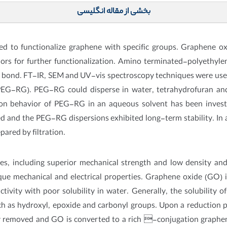
بخشی از مقاله انگلیسی
d to functionalize graphene with specific groups. Graphene ox
ors for further functionalization. Amino terminated-polyethyl
t bond. FT-IR, SEM and UV-vis spectroscopy techniques were use
G-RG). PEG-RG could disperse in water, tetrahydrofuran and et
on behavior of PEG-RG in an aqueous solvent has been invest
d and the PEG-RG dispersions exhibited long-term stability. In 
pared by filtration.
s, including superior mechanical strength and low density and 
que mechanical and electrical properties. Graphene oxide (GO) 
vity with poor solubility in water. Generally, the solubility o
ch as hydroxyl, epoxide and carbonyl groups. Upon a reduction p
lly removed and GO is converted to a rich -conjugation graphen