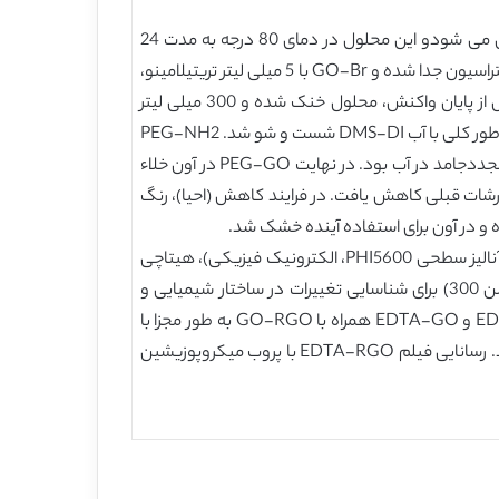
فرایند پیوند PEG-NH2 به سطح گرافن، در شکل 1 نشان داده شده است. معمولاً، گرافن 0.1 گرمی در 50 میلی لیتر SOBr2 حل می شودو این محلول در دمای 80 درجه به مدت 24
ساعت تحت اتمسفر نیتروژن برای تولید GO-Br(گرافن CO-Br) رفلاکس شد. در پایان واکنش، SOBr2 مازاد و حلال با تقطیر و فیلتراسیون جدا شده و GO-Br با 5 میلی لیتر تریتیلامینو،
0.2 گرم PEG آمینه در 50 میلی لیتر DMF ترکیب شد. سپس این ترکیب در دمای 130 درجه به مدت 36 ساعت رفلاکس شد. پس از پایان واکنش، محلول خنک شده و 300 میلی لیتر
DMF به محلول فوق افزوده شد. در نهایت محصول از طریق فیلتراسیون بر روی غشای پلی کربناتا (0.2 میکرومتر) ایزوله شده و به طور کلی با آب DMS-DI شست و شو شد. PEG-NH2
مازاد از طریق پنج دور شست و شو حذف شد که شامل سوسپانسیون، سونیکاسیون، فیلتراسیون، خشک کردن و سوسپانسیون مجددجامد در آب بود. در نهایت PEG-GO در آون خلاء
 هیدرازین مورد استفاده توسط گزارشات قبلی کاهش یافت. در فرایند کاهش (احیا)، رنگ
طیف سنج‌های مادون قرمز تبدیل فوریه Nicolet 4700(ترموفیشر سایتفیک امریکا)، طیف سنج فتوالکترون اشعه ایکس (XPS، آنالیز سطحی PHI5600، الکترونیک فیزیکی)، هیتاچی
S-3400N SEM و سیستم میکرو انالیز اشعه ایکس براکر X و طیف سنج فرابنفش-مادون قرمز (ترمو فیشر ساینتفیک، اولیوشن 300) برای شناسایی تغییرات در ساختار شیمیایی و
ریخت شناسی سطحی گرافن پس از هر مرحله تصفیه سطحی استفاده شد. برای تحلیل، FTIR(طیف پرکین المر امریکا) EDTA-RGO و EDTA-GO همراه با GO-RGO به طور مجزا با
استفاده از پتاسیم برومید به پلت تبدیل شده و سپس از 500 سانتی متر تا 4000 سانتی متر با بزرگ نمایی 4 سانتی متر اسکن شد. رسانایی فیلم EDTA-RGO با پروب میکروپوزیشین