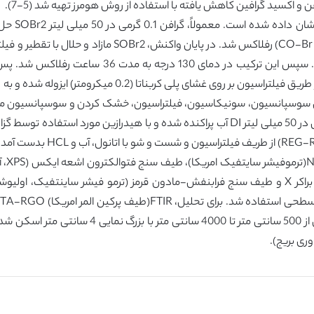
و اکسید گرافین کاهش یافته با استفاده از روش هومرز تهیه شد (5-7).
در دمای 80 درجه به مدت 12 ساعت خشک شدو سپس در 50 میلی لیتر DI آب پراکنده شده و با