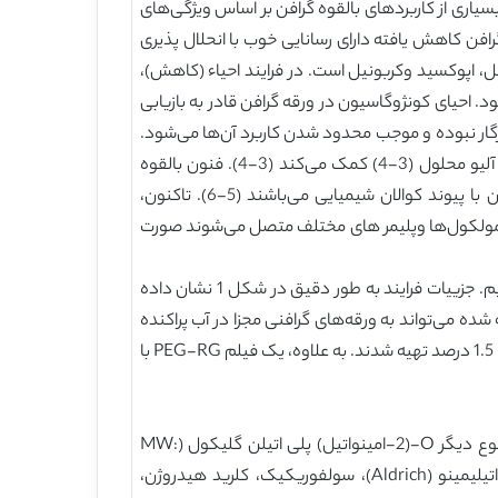
رای ویژگی‌های منحصر به فرد متعددی از جمله استحکام مکانیکی برتر، چگالی پایین و رسانش حرارتی بالا می‌باشد (1-2). بسیاری از کاربردهای بالقوه گرافن بر اساس ویژگی‌های
رسانایی پایین می‌باشد و اکسید گرافن کاهش یافته دارای رسانایی خوب با انحلال پذیری
‌های هیدروکسیل، اپوکسید وکربونیل است. در فرایند احیاء (کاهش)،
مل خارج شده و go به گرافن کانژوگه غنی تبدیل می‌شود. احیای کونژوگاسیون در ورقه گرافن قادر به بازیابی
 RG باسایر مواد نظیر ماتریکس‌های پلیمری سازگار نبوده و موجب محدود شدن کاربرد آن‌ها می‌شود.
برای حل این مسائل، چندین روش به اصلاح خواص سطحی RG و بهبود سازگاری آن با ماتریکس‌ها و انحلال پذیری در حلال‌های آلیو محلول (3-4) کمک می‌کند (3-4). فنون بالقوه
شامل مولکول‌های عاملی‌ای که به طور فیزیکی جذب ورقه‌های گرافنی می‌شوند، گروه‌های عاملی متصل شده به سطح گرافن با پیوند کوالان شیمیایی می‌باشند (5-6). تاکنون،
R در حلال‌های محلول از طریق مولکول‌های عامل دار شده با گروه‌های محلول که به طور فیزیکی به ورقه‌های RG با مولکول‌ها وپلیمر های مختلف متصل می‌شوند صورت
در این گزارش، ما یک پروتوکل جدید را برای عامل دار کردن RG با پلی اتیلن گلیکول با انتهای آمینی (PEG-NH2) پیشنهاد می‌کنیم. جزییات فرایند به طور دقیق در شکل 1 نشان داده
ل‌های پلی اتیلن گلیکول به ورقه‌های گرافنی تک لایه‌ای از طریق پیوند کوالان متصل می‌شوند. PEG-RG تهیه شده می‌تواند به ورقه‌های گرافنی مجزا در آب پراکنده
شود و یک سوسپانسیون با پایداری بلند مدت را تشکیل می‌دهد. یک سری از محلول‌های PEG-RG با غلظت‌های متغیر از 0.001 تا 1.5 درصد تهیه شدند. به علاوه، یک فیلم PEG-RG با
دو نوع پلی اتیلین گلیکول آمینی، O-(2-امینواتیل) پلی اتیلین گلیکول (1000-5000 MW) از شرکت الدریخ خریداری شده و نوع دیگر O-(2-امینواتیل) پلی اتیلن گلیکول (MW:
3,000) از فلانکا خریداری شد. معرف‌ها و حلال‌های زیر بدون تخلیص بیشتر استفاده شدند: هیدرازین، تیونیل برمید و تری اتیلیمینو (Aldrich)، سولفوریکیک، کلرید هیدروژن،