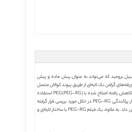
ن با گروه‌های خاص توسعه یافت. گرافن اکسید (GO) به طور موفق با تیونییل برومید که می‌تواند به عنوان پیش ماده و پیش
عامل دار کردن بیشتر استفاده شود عامل دار شد. مولکول‌های پلی اتیلین گلیکول با آمین انتهایی (PEG-NH2) به ورقه‌های گرافن تک لایه‌ای از طریق پیوند کوالان متصل
شدند. فنون طیف سنجی FT-IR, SEM و فرابنفش- مرئی برای تعیین مخصات گرافن اکسید اصلاح شده با PEG و گرافن اکسید کاهش یافته اصلاح شده با PEG(PEG-RG) استفاده
شدند. PEG-RG قادر به پراکندگی در آب، تتراهیدروفوران و اتیلن گلیکول با ورقه‌های گرافن تک لایه‌ای و انفرادی می‌باشد. رفتار پراکندگی PEG-RG در حلال مورد بررسی قرار گرفته
است. یک سری از محلول‌های PEG-RG با غلظت‌های 0.001 تا 1.5 درصد آماده شده و پراکندگی PEG-RG پایداری بلند مدت را نشان داد. به علاوه، یک فیلم PEG-RG با ساختار لایه‌ای و