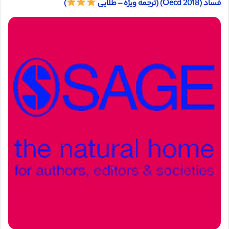
فساد (Oecd 2018) (ترجمه ویژه – طلایی
)