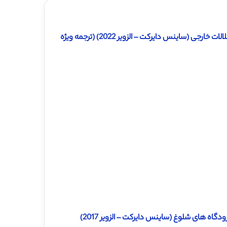
دانلود ترجمه مقاله حمله قوی تعاونی چند موشک با تاخیر ارتباطی و اختلالات خارجی (ساینس دایرکت – الزویر 2022) (ترجمه ویژه
دانلود ترجمه مقاله مدل های زمانبندی برای کنترل ترافیک هواپیما در فرودگاه های شلوغ (ساینس دایرکت – الزویر 2017)