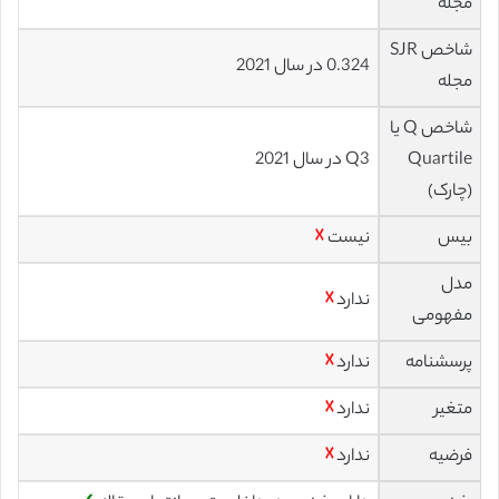
مجله
شاخص SJR
0.324 در سال 2021
مجله
شاخص Q یا
Quartile
Q3 در سال 2021
(چارک)
بیس
نیست
☓
مدل
ندارد
☓
مفهومی
پرسشنامه
ندارد
☓
متغیر
ندارد
☓
فرضیه
ندارد
☓