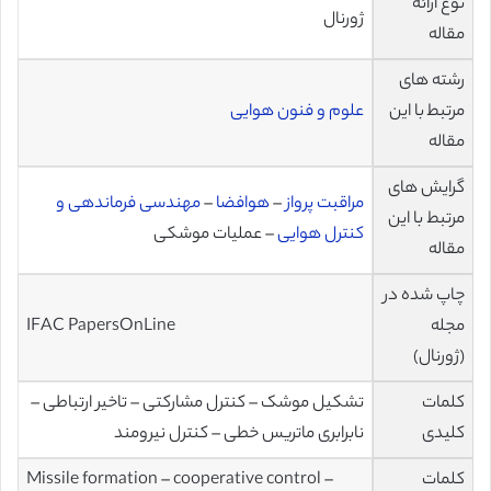
نوع ارائه
ژورنال
مقاله
رشته های
مرتبط با این
علوم و فنون هوایی
مقاله
گرایش های
مراقبت پرواز
–
هوافضا
–
مهندسی فرماندهی و
مرتبط با این
کنترل هوایی
– عملیات موشکی
مقاله
چاپ شده در
مجله
IFAC PapersOnLine
(ژورنال)
کلمات
تشکیل موشک – کنترل مشارکتی – تاخیر ارتباطی –
کلیدی
نابرابری ماتریس خطی – کنترل نیرومند
کلمات
Missile formation – cooperative control –