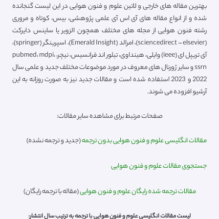
بهترین مقاله های خارجی و لاتین علوم و فنون هوایی در این لیست گنجانده
شده و از انواع مقاله های آی اس آی علمی پژوهشی، بیس، کوتاه و مروری
رشته فنون هوایی از مجله های مختلف همچون الزویر یا ساینس دایرکت
(sciencedirect – elsevier)، امرالد (Emerald Insight)، اسپرینگر (springer)،
آی تریپل ای (ieee) وایلی، هینداوی، تیلور اند فرانسیس، نیچر، pubmed، mdpi،
ssrn و سایر ژورنال های معروف در مورد موضوعات مختلف جدید و علمی سال
2022 و 2023 استفاده شده است و مقالات جدید نیز به صورت روزانه به این
آرشیو افزوده می شوند.
صفحات مرتبط برای مشاهده سایر مقالات:
مقالات انگلیسی علوم و فنون هوایی بدون ترجمه
(جدید و ترجمه نشده)
جستجوی مقالات علوم و فنون هوایی
مقالات ترجمه شده رایگان علوم و فنون هوایی
(مقاله با ترجمه رایگان)
لیست مقالات انگلیسی علوم و فنون هوایی با ترجمه به ترتیب سال انتشار: