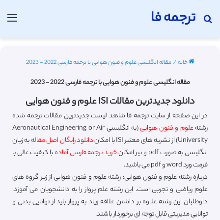
ترجمه فا
جستجو برای
منو
خانه
/
مقاله انگلیسی علوم و فنون هوایی با ترجمه فارسی 2022 - 2023
مقاله انگلیسی علوم و فنون هوایی با ترجمه فارسی 2022 – 2023
دانلود جدیدترین مقالات ISI علوم و فنون هوایی
در این صفحه از سایت ترجمه فا شاهد لیست جدیدترین مقالات ترجمه شده
رشته
علوم و فنون هوایی
(به انگلیسی Aeronautical Engineering or Air
University) از نشریه های معتبر ISI با امکان
دانلود رایگان اصل مقاله
به زبان
انگلیسی به صورت pdf و نیز امکان
خرید ترجمه فارسی آماده
با کیفیت عالی با
فرمت ورد word و pdf می باشید.
درباره رشته علوم و فنون هوایی: رشته علوم و فنون هوایی از زیر گروه های
علوم ریاضی و تجربی است. این رشته علم پرواز را به دانشجویان می آموزد.
داوطلبان این رشته علاوه بر داشتن علاقه زیاد به پرواز باید از توانایی بدنی و
توانایی مدیریتی قابل توجه ای برخوردار باشند.