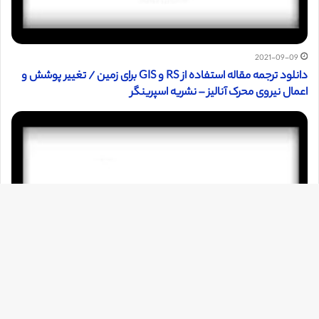
2021-09-09
دانلود ترجمه مقاله استفاده از RS و GIS برای زمین / تغییر پوشش و
اعمال نیروی محرک آنالیز – نشریه اسپرینگر
دک
با
به