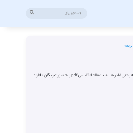
جستجو
برای
ترجمه
در این صفحه شاهد لیست جدیدترین مقالات ترجمه شده رشته مدیریت منابع آب (Water Resource Management) از مجلات معتبر خارجی میباشید که به راحتی قادر هستید مقاله انگلیسی pdf را به صورت رایگان دانلود