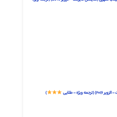
یژه – طلایی
)