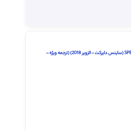
دانلود ترجمه مقاله استفاده از مدل هوش مصنوعی جهت پیش بینی SPEI (ساینس دایرکت – الزویر 2018) (ترجمه ویژه –