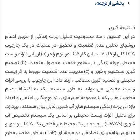
بخشی از ترجمه:
5. نتیجه گیری
در این تحقیق ، سه محدودیت تحلیل چرخه زندگی از طریق ادغام
روشهای تحلیل عدم قطعیت و تحقیق در عملیات در یک چارچوب
LCA کلی ارتقا یافتند. این کار LCA مرسوم را در (a) ارزیابی اثرات زیست
محیطی چرخه زندگی در سطوح خدمت-محصول متعدد ، (b) تصمیم
گیری مستقیم و قوی و (c) مدیریت عدم قطعیت مربوط به اثر زیست
محیطی و تصمیم گیری متعاقب ، ارتقا داد. این چارچوب با بررسی اثرات
زیست محیطی می تواند به طور سیستماتیک به اکتشاف عدم
قطعیت هایی که با مجموعه های فازی ، توابع چگالی احتمال و اعداد
بازه ای چرخه زندگی سیستم های آب شهری قابل بیان هستند ، بپردازد.
برای تحلیل اثرات زیست محیطی بر اساس یک سیستم تخصیص آب
شهری (UWAS) پیچیده در یک محیط غیر قطعی یک LCA پیوندی و
مدلهای برنامه ریزی تصادفی دو مرحله ای (TSP) به طور مفصل مطرح