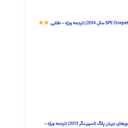
دانلود ترجمه مقاله مطالعه معیار تفاوت بین راکتورهای همزن دار و راکتورهای جریان پلاگ (اسپرینگر 2013) (ترجمه ویژه –