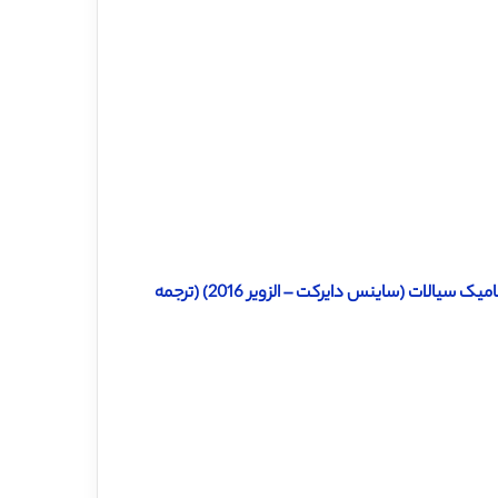
دانلود ترجمه مقاله ریسک نشت از کشتی سوخت گاز طبیعی مایع با دینامیک سیالات (ساینس دایرکت – الزویر 2016) (ترجمه