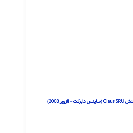
دانلود ترجمه مقاله برآورد گزینه های مختلف برای افزایش دمای کوره واکنش Claus SRU (ساینس دایرکت – الزویر 2008)