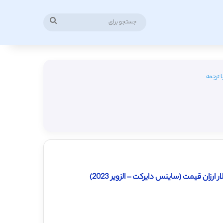
جستجو
برای
 ترجمه
زان قیمت (ساینس دایرکت – الزویر 2023)