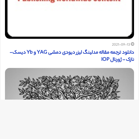
2021-09-13
دانلود ترجمه مقاله مدلینگ لیزر دیودی دمشی YAG و Yb دیسک-
نازک – ژورنال IOP
دک
با